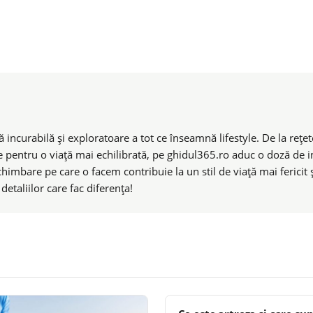
 incurabilă și exploratoare a tot ce înseamnă lifestyle. De la rețete
e pentru o viață mai echilibrată, pe ghidul365.ro aduc o doză de ins
chimbare pe care o facem contribuie la un stil de viață mai ferici
taliilor care fac diferența!