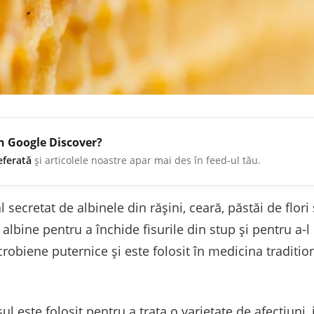
în Google Discover?
eferată
și articolele noastre apar mai des în feed-ul tău.
secretat de albinele din răşini, ceară, păstăi de flori 
albine pentru a închide fisurile din stup şi pentru a-l p
crobiene puternice şi este folosit în medicina traditio
l este folosit pentru a trata o varietate de afecţiuni, i