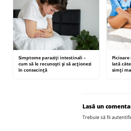
Simptome paraziți intestinali –
Picioare
cum să le recunoști și să acționezi
Iată câte
în consecință
simți ma
Lasă un comenta
Trebuie să fii
autentifi