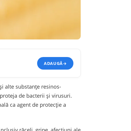
ADAUGĂ
→
şi alte substanţe resinos-
roteja de bacterii şi virusuri.
nală ca agent de protecţie a
nclusiv răceli, gripe, afecţiuni ale