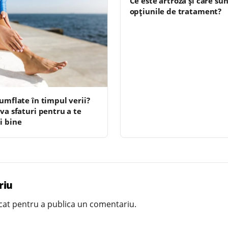
Ce este artroza și care su
opțiunile de tratament?
 umflate în timpul verii?
va sfaturi pentru a te
i bine
riu
cat
pentru a publica un comentariu.