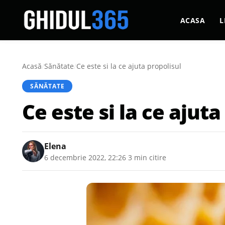
ACASA
L
Acasă
/
Sănătate
/
Ce este si la ce ajuta propolisul
SĂNĂTATE
Ce este si la ce ajuta
Elena
6 decembrie 2022, 22:26
·
3 min citire