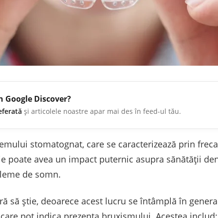
în Google Discover?
eferată
și articolele noastre apar mai des în feed-ul tău.
emului stomatognat, care se caracterizează prin frecar
ie poate avea un impact puternic asupra sănătății de
obleme de somn.
ă să știe, deoarece acest lucru se întâmplă în genera
care pot indica prezența bruxismului. Acestea includ: