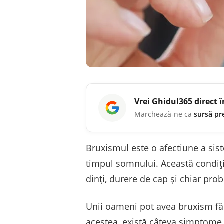
Vrei
Ghidul365
direct 
Marchează-ne ca
sursă pr
Bruxismul este o afectiune a sist
timpul somnului. Această condiț
dinți, durere de cap și chiar pr
Unii oameni pot avea bruxism făr
acestea, există câteva simptome 