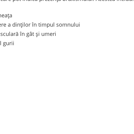
neața
re a dinților în timpul somnului
culară în gât și umeri
l gurii