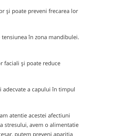
or și poate preveni frecarea lor
ce tensiunea în zona mandibulei.
or faciali și poate reduce
i adecvate a capului în timpul
am atentie acestei afectiuni
a stresului, avem o alimentatie
cesar, putem preveni aparitia