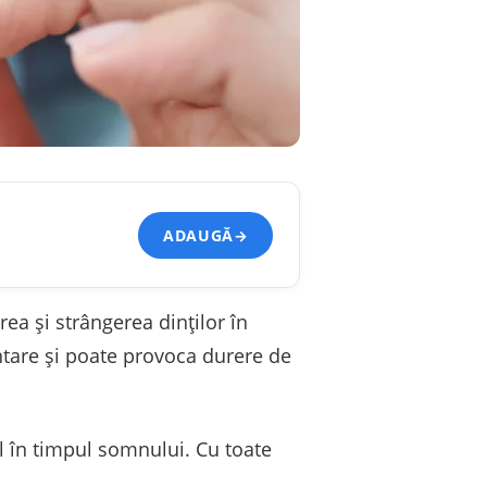
ADAUGĂ
→
ea și strângerea dinților în
ntare și poate provoca durere de
l în timpul somnului. Cu toate