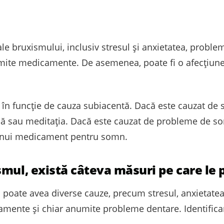
le bruxismului, inclusiv stresul și anxietatea, proble
mite medicamente. De asemenea, poate fi o afecțiune
în funcție de cauza subiacentă. Dacă este cauzat de st
 sau meditația. Dacă este cauzat de probleme de somn
 unui medicament pentru somn.
smul, există câteva măsuri pe care le 
l poate avea diverse cauze, precum stresul, anxietate
mente și chiar anumite probleme dentare. Identificar