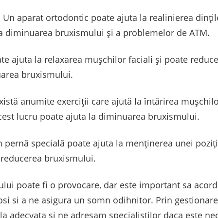
 Un aparat ortodontic poate ajuta la realinierea dințil
a la diminuarea bruxismului și a problemelor de ATM.
ate ajuta la relaxarea mușchilor faciali și poate redu
uarea bruxismului.
Există anumite exerciții care ajută la întărirea mușchil
est lucru poate ajuta la diminuarea bruxismului.
n pernă specială poate ajuta la menținerea unei poziți
 reducerea bruxismului.
ului poate fi o provocare, dar este important sa acord
osi si a ne asigura un somn odihnitor. Prin gestionare
a adecvata si ne adresam specialistilor daca este ne