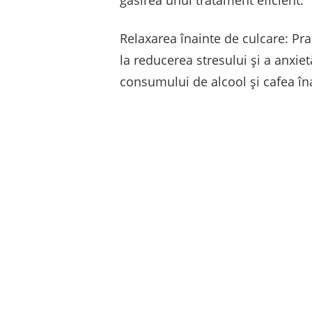
găsirea unui tratament eficient.
Relaxarea înainte de culcare: Pra
la reducerea stresului și a anxi
consumului de alcool și cafea îna