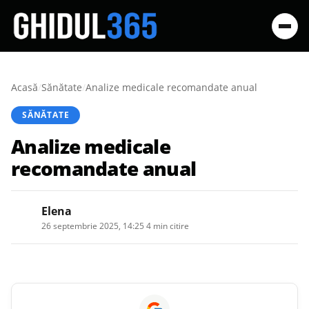
Acasă
/
Sănătate
/
Analize medicale recomandate anual
SĂNĂTATE
Analize medicale
recomandate anual
Elena
26 septembrie 2025, 14:25
·
4 min citire