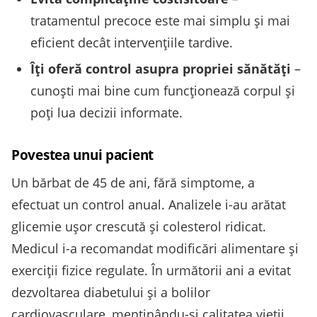
tratamentul precoce este mai simplu și mai
eficient decât intervențiile tardive.
Îți oferă control asupra propriei sănătăţi
–
cunoști mai bine cum funcționează corpul și
poți lua decizii informate.
Povestea unui pacient
Un bărbat de 45 de ani, fără simptome, a
efectuat un control anual. Analizele i-au arătat
glicemie ușor crescută și colesterol ridicat.
Medicul i-a recomandat modificări alimentare și
exerciții fizice regulate. În următorii ani a evitat
dezvoltarea diabetului și a bolilor
cardiovasculare, menținându-și calitatea vieții.