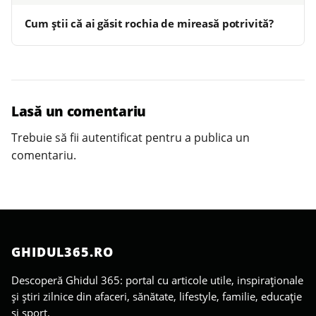
Cum știi că ai găsit rochia de mireasă potrivită?
Lasă un comentariu
Trebuie să fii
autentificat
pentru a publica un
comentariu.
GHIDUL365.RO
Descoperă Ghidul 365: portal cu articole utile, inspiraționale
și știri zilnice din afaceri, sănătate, lifestyle, familie, educație
și sport.