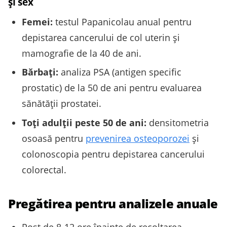
și sex
Femei:
testul Papanicolau anual pentru
depistarea cancerului de col uterin și
mamografie de la 40 de ani.
Bărbaţi:
analiza PSA (antigen specific
prostatic) de la 50 de ani pentru evaluarea
sănătății prostatei.
Toţi adulţii peste 50 de ani:
densitometria
osoasă pentru
prevenirea osteoporozei
și
colonoscopia pentru depistarea cancerului
colorectal.
Pregătirea pentru analizele anuale
Post de 8‑12 ore înainte de recoltarea