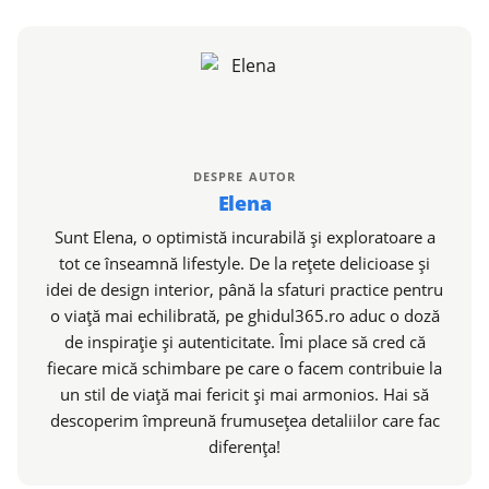
DESPRE AUTOR
Elena
Sunt Elena, o optimistă incurabilă și exploratoare a
tot ce înseamnă lifestyle. De la rețete delicioase și
idei de design interior, până la sfaturi practice pentru
o viață mai echilibrată, pe ghidul365.ro aduc o doză
de inspirație și autenticitate. Îmi place să cred că
fiecare mică schimbare pe care o facem contribuie la
un stil de viață mai fericit și mai armonios. Hai să
descoperim împreună frumusețea detaliilor care fac
diferența!