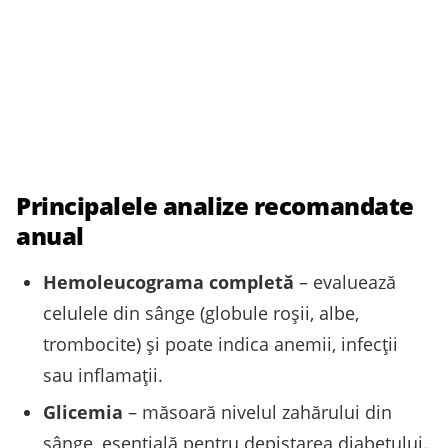
Principalele analize recomandate
anual
Hemoleucograma completă
– evaluează
celulele din sânge (globule roșii, albe,
trombocite) și poate indica anemii, infecții
sau inflamații.
Glicemia
– măsoară nivelul zahărului din
sânge, esențială pentru depistarea diabetului.