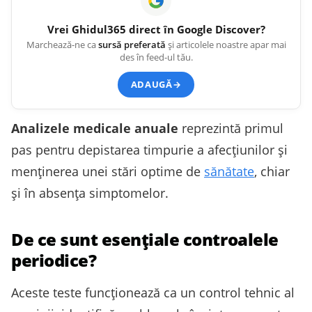
Vrei
Ghidul365
direct în Google Discover?
Marchează-ne ca
sursă preferată
și articolele noastre apar mai
des în feed-ul tău.
ADAUGĂ
→
Analizele medicale anuale
reprezintă primul
pas pentru depistarea timpurie a afecţiunilor și
menținerea unei stări optime de
sănătate
, chiar
și în absenţa simptomelor.
De ce sunt esențiale controalele
periodice?
Aceste teste funcționează ca un control tehnic al