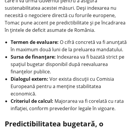
care îi va urma Guvernul pentru a asigura
sustenabilitatea acestei măsuri. Deși indexarea nu
necesită o negociere directă cu forurile europene,
Tomac pune accent pe predictibilitate și pe încadrarea
în țintele de deficit asumate de România.
Termen de evaluare:
O cifră concretă va fi anunțată
în maximum două luni de la preluarea mandatului.
Sursa de finanțare:
Indexarea va fi bazată strict pe
spațiul bugetar disponibil după reevaluarea
finanțelor publice.
Dialogul extern:
Vor exista discuții cu Comisia
Europeană pentru a menține stabilitatea
economică.
Criteriul de calcul:
Majorarea va fi corelată cu rata
inflației, conform prevederilor legale în vigoare.
Predictibilitatea bugetară, o