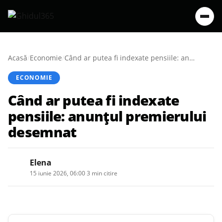
Acasă
/
Economie
/
Când ar putea fi indexate pensiile: anunțul premierului desemnat
ECONOMIE
Când ar putea fi indexate
pensiile: anunțul premierului
desemnat
Elena
15 iunie 2026, 06:00
·
3 min citire