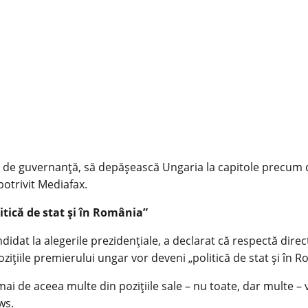
de guvernanță, să depășească Ungaria la capitole precum creș
potrivit Mediafax.
litică de stat și în România”
didat la alegerile prezidențiale, a declarat că respectă direcț
țiile premierului ungar vor deveni „politică de stat și în Ro
ai de aceea multe din pozițiile sale – nu toate, dar multe – v
ws.