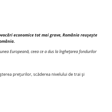
ovocări economice tot mai grave, România reușește
România.
niunea Europeană, ceea ce a dus la înghețarea fondurilor
terea prețurilor, scăderea nivelului de trai și