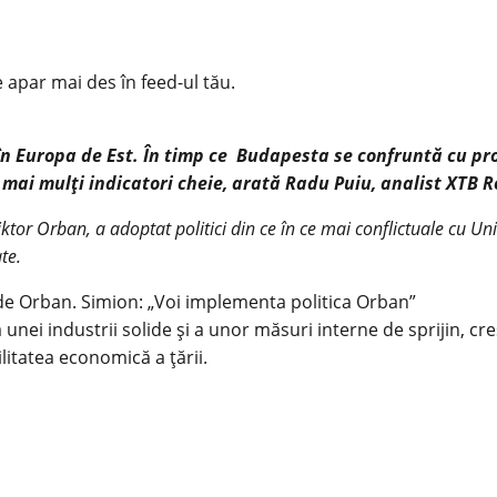
e apar mai des în feed-ul tău.
în Europa de Est. În timp ce Budapesta se confruntă cu pr
 mai mulți indicatori cheie, arată Radu Puiu, analist XTB 
tor Orban, a adoptat politici din ce în ce mai conflictuale cu U
te.
e Orban. Simion: „Voi implementa politica Orban”
ei industrii solide și a unor măsuri interne de sprijin, creș
litatea economică a țării.