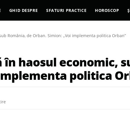
E
GHID DESPRE
SFATURI PRACTICE
HOROSCOP
Ș
sub România, de Orban. Simion: „Voi implementa politica Orban”
 în haosul economic, 
 implementa politica O
tire