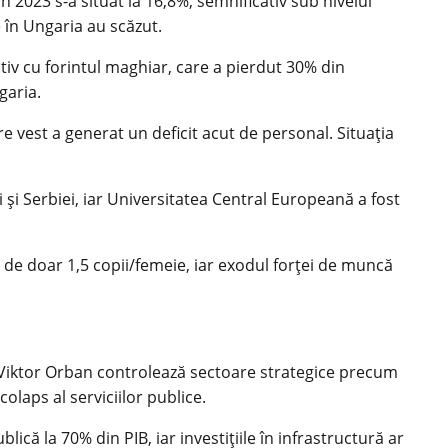
 2023 s-a situat la 16,8%, semnificativ sub nivelul
e în Ungaria au scăzut.
tiv cu forintul maghiar, care a pierdut 30% din
garia.
 vest a generat un deficit acut de personal. Situația
 și Serbiei, iar Universitatea Central Europeană a fost
e de doar 1,5 copii/femeie, iar exodul forței de muncă
e Viktor Orban controlează sectoare strategice precum
olaps al serviciilor publice.
lică la 70% din PIB, iar investițiile în infrastructură ar