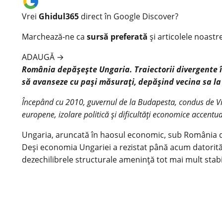
Vrei
Ghidul365
direct în Google Discover?
Marchează-ne ca
sursă preferată
și articolele noastr
ADAUGĂ
→
România depășește Ungaria. Traiectorii divergente 
să avanseze cu pași măsurați, depășind vecina sa la
Începând cu 2010, guvernul de la Budapesta, condus de Vik
europene, izolare politică și dificultăți economice accentua
Ungaria, aruncată în haosul economic, sub România d
Deși economia Ungariei a rezistat până acum datorită un
dezechilibrele structurale amenință tot mai mult stabi