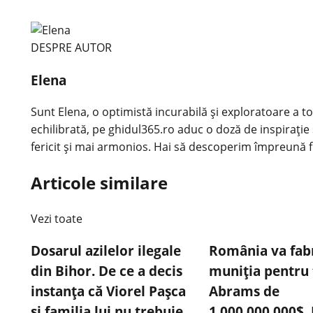
DESPRE AUTOR
Elena
Sunt Elena, o optimistă incurabilă și exploratoare a tot
echilibrată, pe ghidul365.ro aduc o doză de inspirație 
fericit și mai armonios. Hai să descoperim împreună f
Articole similare
Vezi toate
Dosarul azilelor ilegale
România va fab
din Bihor. De ce a decis
muniția pentru 
instanța că Viorel Pașca
Abrams de
și familia lui nu trebuie
1.000.000.000$.