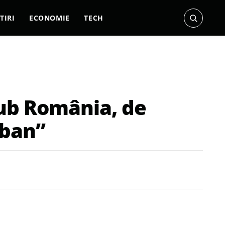
TIRI
ECONOMIE
TECH
sub România, de
rban”