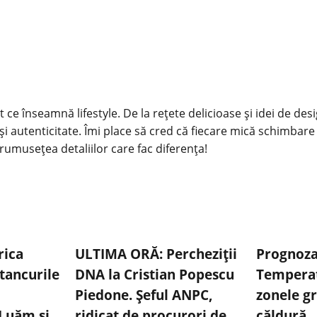
 ce înseamnă lifestyle. De la rețete delicioase și idei de des
și autenticitate. Îmi place să cred că fiecare mică schimbare
rumusețea detaliilor care fac diferența!
rica
ULTIMA ORĂ: Percheziții
Prognoza 
tancurile
DNA la Cristian Popescu
Temperat
Piedone. Șeful ANPC,
zonele gr
 Luăm și
ridicat de procurori de
căldură