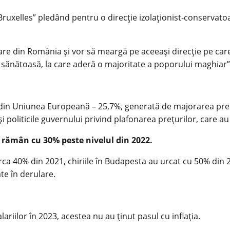
 Bruxelles” pledând pentru o direcție izolaționist-conservato
re din România și vor să meargă pe aceeași direcție pe care
, sănătoasă, la care aderă o majoritate a poporului maghiar
ie din Uniunea Europeană – 25,7%, generată de majorarea preț
i politicile guvernului privind plafonarea prețurilor, care au
le rămân cu 30% peste nivelul din 2022.
irca 40% din 2021, chiriile în Budapesta au urcat cu 50% din 
te în derulare.
riilor în 2023, acestea nu au ținut pasul cu inflația.