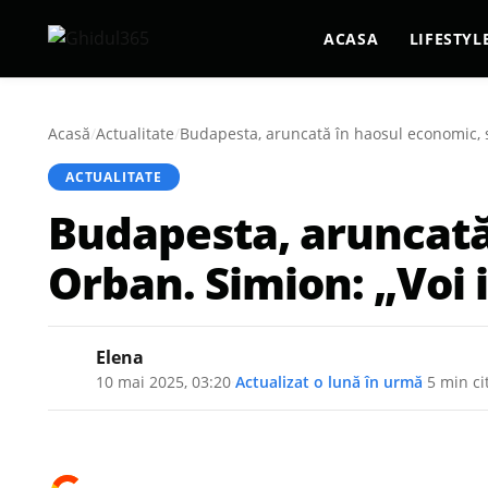
ACASA
LIFESTYL
Acasă
/
Actualitate
/
Budapesta, aruncată în haosul economic, 
ACTUALITATE
Budapesta, aruncată
Orban. Simion: „Voi
Elena
10 mai 2025, 03:20
·
Actualizat
o lună în urmă
·
5 min ci