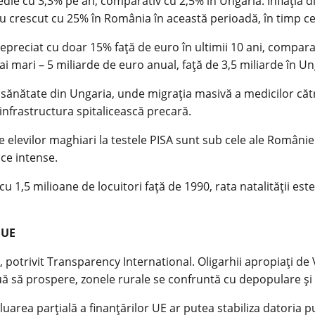
ie cu 3,3% pe an, comparativ cu 2,5% în Ungaria. Inflația din
le au crescut cu 25% în România în această perioadă, în timp c
depreciat cu doar 15% față de euro în ultimii 10 ani, compara
ai mari – 5 miliarde de euro anual, față de 3,5 miliarde în Un
sănătate din Ungaria, unde migrația masivă a medicilor către
infrastructura spitalicească precară.
 elevilor maghiari la testele PISA sunt sub cele ale României
ice intense.
 1,5 milioane de locuitori față de 1990, rata natalității est
 UE
 potrivit Transparency International. Oligarhii apropiați d
uă să prospere, zonele rurale se confruntă cu depopulare și c
luarea parțială a finanțărilor UE ar putea stabiliza datoria pub