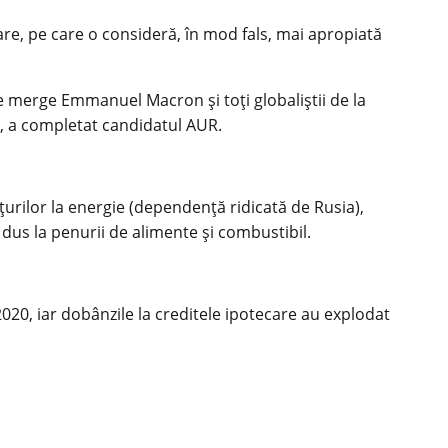
are, pe care o consideră, în mod fals, mai apropiată
 merge Emmanuel Macron și toți globaliștii de la
”, a completat candidatul AUR.
urilor la energie (dependență ridicată de Rusia),
 dus la penurii de alimente și combustibil.
2020, iar dobânzile la creditele ipotecare au explodat