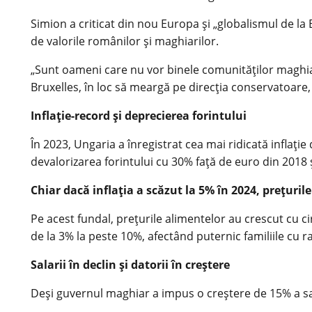
Simion a criticat din nou Europa și „globalismul de la
de valorile românilor și maghiarilor.
„Sunt oameni care nu vor binele comunităților maghia
Bruxelles, în loc să meargă pe direcția conservatoare
Inflație-record și deprecierea forintului
În 2023, Ungaria a înregistrat cea mai ridicată inflaț
devalorizarea forintului cu 30% față de euro din 2018 ș
Chiar dacă inflația a scăzut la 5% în 2024, prețuri
Pe acest fundal, prețurile alimentelor au crescut cu c
de la 3% la peste 10%, afectând puternic familiile cu ra
Salarii în declin și datorii în creștere
Deși guvernul maghiar a impus o creștere de 15% a sala