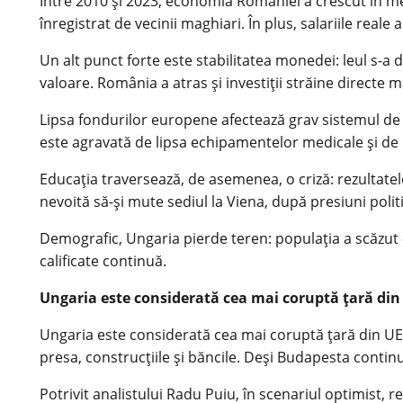
Între 2010 și 2023, economia României a crescut în med
înregistrat de vecinii maghiari. În plus, salariile rea
Un alt punct forte este stabilitatea monedei: leul s-a 
valoare. România a atras și investiții străine directe m
Lipsa fondurilor europene afectează grav sistemul de 
este agravată de lipsa echipamentelor medicale și de 
Educația traversează, de asemenea, o criză: rezultatele
nevoită să-și mute sediul la Viena, după presiuni polit
Demografic, Ungaria pierde teren: populația a scăzut cu
calificate continuă.
Ungaria este considerată cea mai coruptă țară din
Ungaria este considerată cea mai coruptă țară din UE,
presa, construcțiile și băncile. Deși Budapesta contin
Potrivit analistului Radu Puiu, în scenariul optimist, re