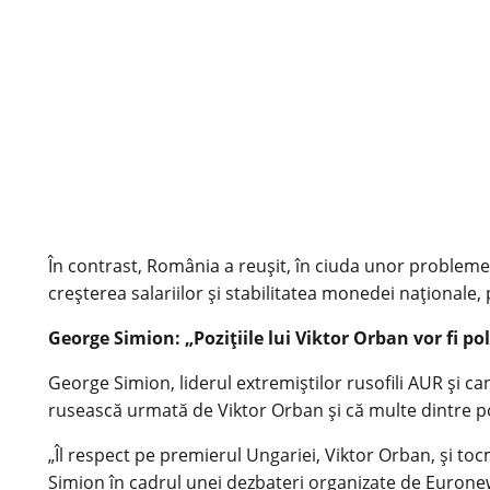
În contrast, România a reușit, în ciuda unor probleme 
creșterea salariilor și stabilitatea monedei naționale, 
George Simion: „Pozițiile lui Viktor Orban vor fi po
George Simion, liderul extremiștilor rusofili AUR și can
rusească urmată de Viktor Orban și că multe dintre pozi
„Îl respect pe premierul Ungariei, Viktor Orban, și tocm
Simion în cadrul unei dezbateri organizate de Eurone