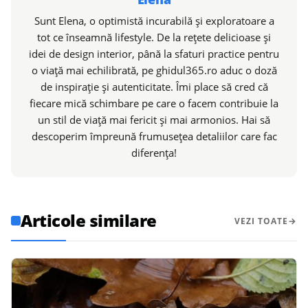
Sunt Elena, o optimistă incurabilă și exploratoare a
tot ce înseamnă lifestyle. De la rețete delicioase și
idei de design interior, până la sfaturi practice pentru
o viață mai echilibrată, pe ghidul365.ro aduc o doză
de inspirație și autenticitate. Îmi place să cred că
fiecare mică schimbare pe care o facem contribuie la
un stil de viață mai fericit și mai armonios. Hai să
descoperim împreună frumusețea detaliilor care fac
diferența!
Articole similare
VEZI TOATE