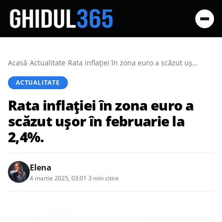
Acasă
/
Actualitate
/
Rata inflației în zona euro a scăzut ușor în februarie la 2,4%.
ACTUALITATE
Rata inflației în zona euro a
scăzut ușor în februarie la
2,4%.
Elena
4 martie 2025, 03:01
·
3 min citire