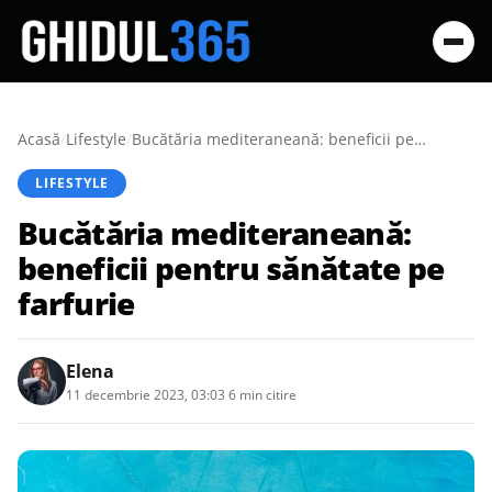
Acasă
/
Lifestyle
/
Bucătăria mediteraneană: beneficii pentru sănătate pe farfurie
LIFESTYLE
Bucătăria mediteraneană:
beneficii pentru sănătate pe
farfurie
Elena
11 decembrie 2023, 03:03
·
6 min citire