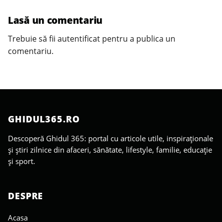
Lasă un comentariu
Trebuie să fii
autentificat
pentru a publica un
comentariu.
GHIDUL365.RO
Descoperă Ghidul 365: portal cu articole utile, inspiraționale
și știri zilnice din afaceri, sănătate, lifestyle, familie, educație
și sport.
DESPRE
Acasa