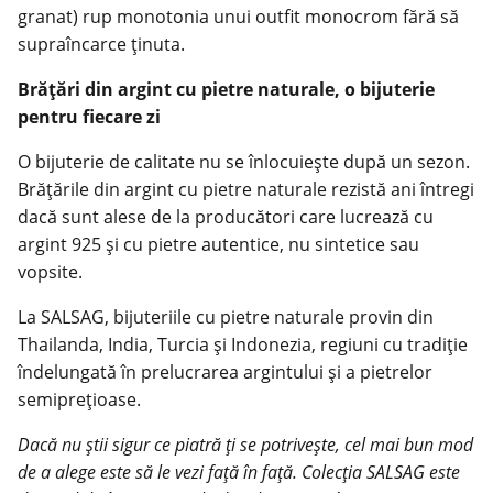
granat) rup monotonia unui outfit monocrom fără să
supraîncarce ținuta.
Brățări din argint cu pietre naturale, o bijuterie
pentru fiecare zi
O bijuterie de calitate nu se înlocuiește după un sezon.
Brățările din argint cu pietre naturale rezistă ani întregi
dacă sunt alese de la producători care lucrează cu
argint 925 și cu pietre autentice, nu sintetice sau
vopsite.
La
SALSAG
, bijuteriile cu pietre naturale provin din
Thailanda, India, Turcia și Indonezia, regiuni cu tradiție
îndelungată în prelucrarea argintului și a pietrelor
semiprețioase.
Dacă nu știi sigur ce piatră ți se potrivește, cel mai bun mod
de a alege este să le vezi față în față. Colecția SALSAG este