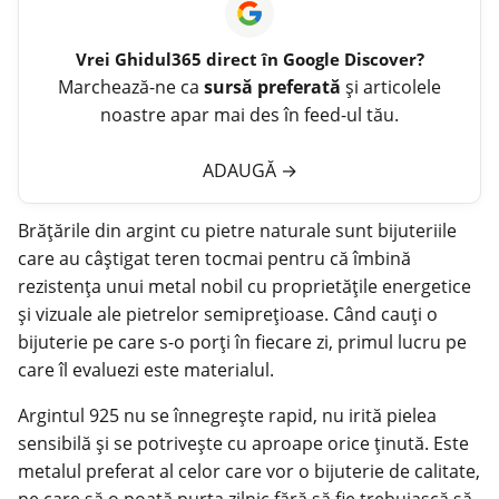
Vrei
Ghidul365
direct în Google Discover?
Marchează-ne ca
sursă preferată
și articolele
noastre apar mai des în feed-ul tău.
ADAUGĂ
→
Brățările din argint cu pietre naturale sunt bijuteriile
care au câștigat teren tocmai pentru că îmbină
rezistența unui metal nobil cu proprietățile energetice
și vizuale ale pietrelor semiprețioase. Când cauți o
bijuterie pe care s-o porți în fiecare zi, primul lucru pe
care îl evaluezi este materialul.
Argintul 925 nu se înnegrește rapid, nu irită pielea
sensibilă și se potrivește cu aproape orice ținută. Este
metalul preferat al celor care vor o bijuterie de calitate,