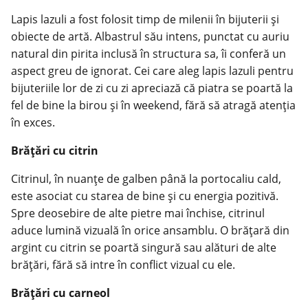
Lapis lazuli a fost folosit timp de milenii în bijuterii și
obiecte de artă. Albastrul său intens, punctat cu auriu
natural din pirita inclusă în structura sa, îi conferă un
aspect greu de ignorat. Cei care aleg lapis lazuli pentru
bijuteriile lor de zi cu zi apreciază că piatra se poartă la
fel de bine la birou și în weekend, fără să atragă atenția
în exces.
Brățări cu citrin
Citrinul, în nuanțe de galben până la portocaliu cald,
este asociat cu starea de bine și cu energia pozitivă.
Spre deosebire de alte pietre mai închise, citrinul
aduce lumină vizuală în orice ansamblu. O brățară din
argint cu citrin se poartă singură sau alături de alte
brățări, fără să intre în conflict vizual cu ele.
Brățări cu carneol