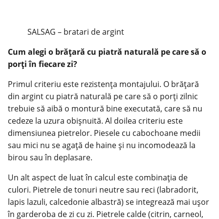
SALSAG – bratari de argint
Cum alegi o brățară cu piatră naturală pe care să o
porți în fiecare zi?
Primul criteriu este rezistența montajului. O brățară
din argint cu piatră naturală pe care să o porți zilnic
trebuie să aibă o montură bine executată, care să nu
cedeze la uzura obișnuită. Al doilea criteriu este
dimensiunea pietrelor. Piesele cu cabochoane medii
sau mici nu se agață de haine și nu incomodează la
birou sau în deplasare.
Un alt aspect de luat în calcul este combinația de
culori. Pietrele de tonuri neutre sau reci (labradorit,
lapis lazuli, calcedonie albastră) se integrează mai ușor
în garderoba de zi cu zi. Pietrele calde (citrin, carneol,