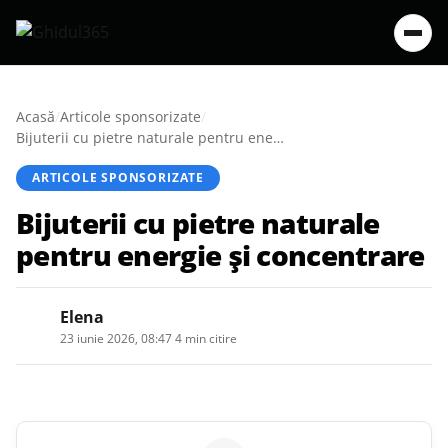
Acasă
/
Articole sponsorizate
/
Bijuterii cu pietre naturale pentru energie și concentrare
ARTICOLE SPONSORIZATE
Bijuterii cu pietre naturale
pentru energie și concentrare
Elena
23 iunie 2026, 08:47
·
4 min citire