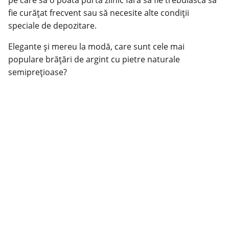
pe care să o poată purta zilnic fără să fie trebuiască să
fie curățat frecvent sau să necesite alte condiții
speciale de depozitare.
Elegante și mereu la modă, care sunt cele mai
populare
brățări de argint
cu pietre naturale
semiprețioase?