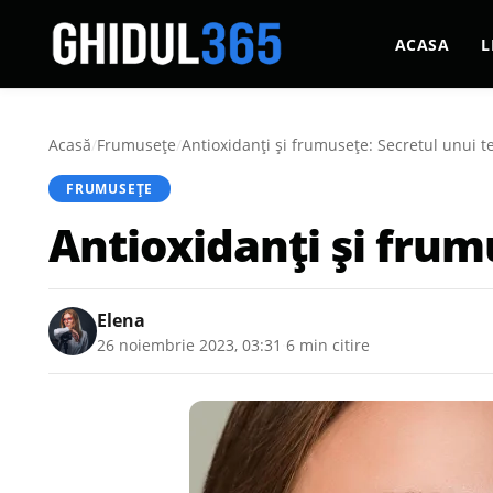
ACASA
L
Acasă
/
Frumusețe
/
Antioxidanți și frumusețe: Secretul unui t
FRUMUSEȚE
Antioxidanți și frum
Elena
26 noiembrie 2023, 03:31
·
6 min citire