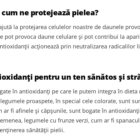
i cum ne protejează pielea?
jută la protejarea celulelor noastre de daunele provoca
re pot provoca daune celulare și pot contribui la apari
ntioxidanții acționează prin neutralizarea radicalilor l
oxidanți pentru un ten sănătos și str
gate în antioxidanți pe care le putem integra în dieta
și legumele proaspete, în special cele colorate, sunt s
r fi afinele și căpșunile, sunt bogate în antioxidanți ș
asemenea, legumele cu frunze verzi, cum ar fi spanacul 
enținerea sănătății pielii.