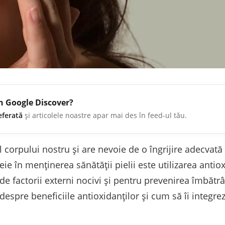
în Google Discover?
eferată
și articolele noastre apar mai des în feed-ul tău.
l corpului nostru și are nevoie de o îngrijire adecvat
eie în menținerea sănătății pielii este utilizarea antio
i de factorii externi nocivi și pentru prevenirea îmbătr
 despre beneficiile antioxidanților și cum să îi integrez