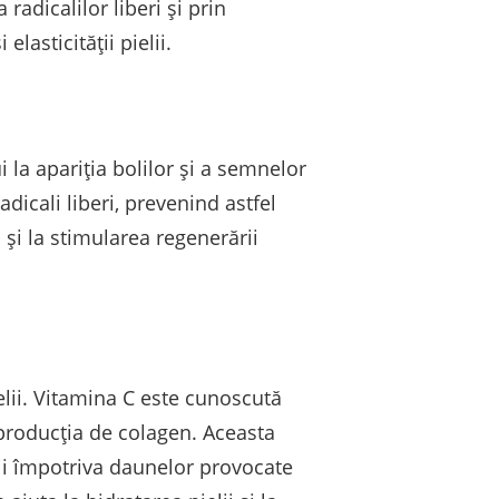
radicalilor liberi și prin
lasticității pielii.
 la apariția bolilor și a semnelor
dicali liberi, prevenind astfel
 și la stimularea regenerării
elii. Vitamina C este cunoscută
 producția de colagen. Aceasta
lii împotriva daunelor provocate