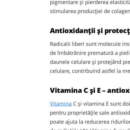
pigmentare și pierderea elasticită
stimularea producției de colagen, 
Antioxidanții și protecț
Radicalii liberi sunt molecule in
de îmbătrânire prematură a pielii.
daunele celulare și protejând pie
celulare, contribuind astfel la me
Vitamina C și E – antio
Vitamina
C și vitamina E sunt doi
pentru proprietățile sale antiox
poate ajuta la reducerea ridurilo