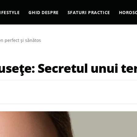
IFESTYLE
GHID DESPRE
SFATURI PRACTICE
HOROS
en perfect și sănătos
usețe: Secretul unui te