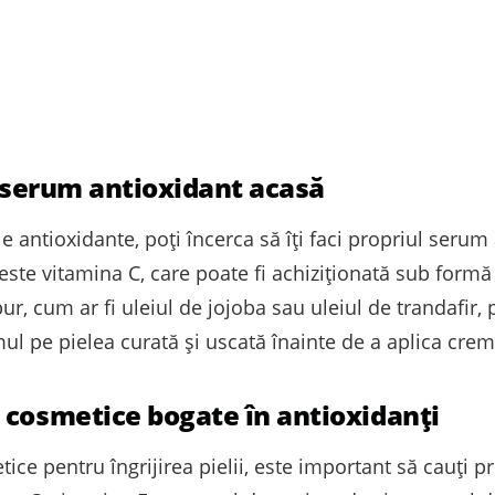
l serum antioxidant acasă
le antioxidante, poți încerca să îți faci propriul seru
ste vitamina C, care poate fi achiziționată sub formă
r, cum ar fi uleiul de jojoba sau uleiul de trandafir,
mul pe pielea curată și uscată înainte de a aplica cre
 cosmetice bogate în antioxidanți
ce pentru îngrijirea pielii, este important să cauți p