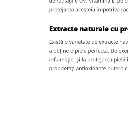
de radiațiile UV. Vitamina E, pe d
protejarea acesteia împotriva radi
Extracte naturale cu pr
Există o varietate de extracte natu
a obține o piele perfectă. De exe
inflamației și la protejarea pielii
proprietăți antioxidante puternic