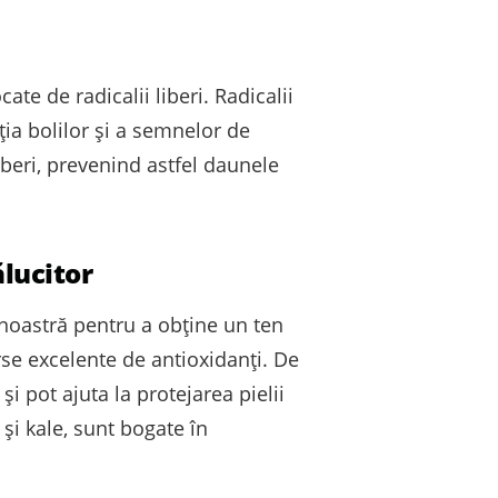
te de radicalii liberi. Radicalii
ția bolilor și a semnelor de
iberi, prevenind astfel daunele
ălucitor
 noastră pentru a obține un ten
urse excelente de antioxidanți. De
i pot ajuta la protejarea pielii
și kale, sunt bogate în