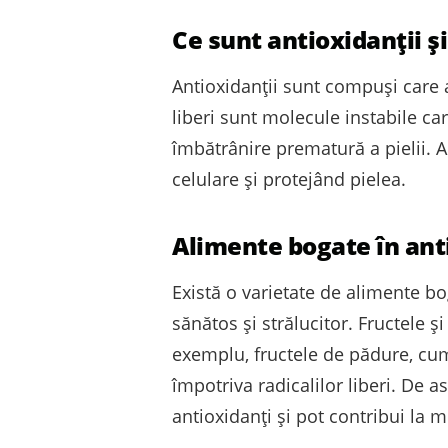
Ce sunt antioxidanții ș
Antioxidanții sunt compuși care a
liberi sunt molecule instabile ca
îmbătrânire prematură a pielii. A
celulare și protejând pielea.
Alimente bogate în anti
Există o varietate de alimente bo
sănătos și strălucitor. Fructele 
exemplu, fructele de pădure, cum a
împotriva radicalilor liberi. De 
antioxidanți și pot contribui la m