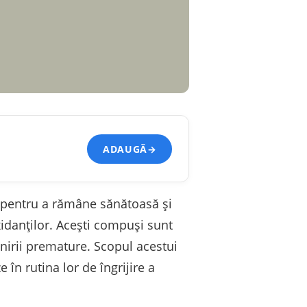
ADAUGĂ
→
ă pentru a rămâne sănătoasă și
xidanților. Acești compuși sunt
ânirii premature. Scopul acestui
e în rutina lor de îngrijire a