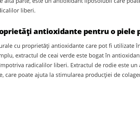
e altă parte, este un antioxidant liposolubil care poate 
calilor liberi.
oprietăți antioxidante pentru o piele 
rale cu proprietăți antioxidante care pot fi utilizate în
mplu, extractul de ceai verde este bogat în antioxidan
 împotriva radicalilor liberi. Extractul de rodie este un
e, care poate ajuta la stimularea producției de colagen