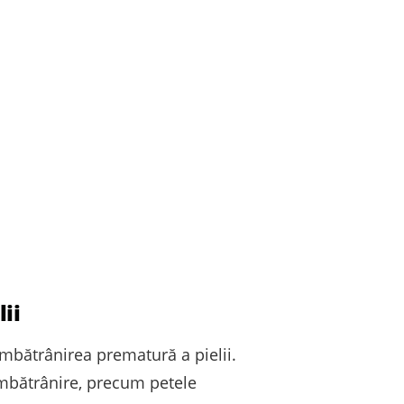
ii
 îmbătrânirea prematură a pielii.
 îmbătrânire, precum petele