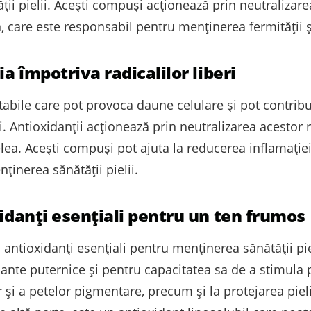
ții pielii. Acești compuși acționează prin neutralizarea 
care este responsabil pentru menținerea fermității și e
ia împotriva radicalilor liberi
stabile care pot provoca daune celulare și pot contribui
 Antioxidanții acționează prin neutralizarea acestor ra
lea. Acești compuși pot ajuta la reducerea inflamației
nținerea sănătății pielii.
xidanți esențiali pentru un ten frumos
 antioxidanți esențiali pentru menținerea sănătății pi
idante puternice și pentru capacitatea sa de a stimula
r și a petelor pigmentare, precum și la protejarea pie