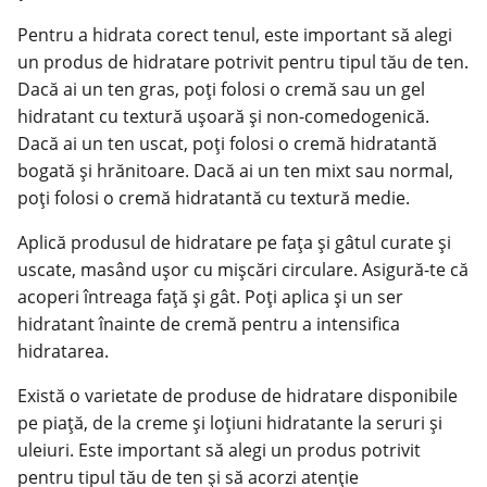
Pentru a hidrata corect tenul, este important să alegi
un produs de hidratare potrivit pentru tipul tău de ten.
Dacă ai un ten gras, poți folosi o cremă sau un gel
hidratant cu textură ușoară și non-comedogenică.
Dacă ai un ten uscat, poți folosi o cremă hidratantă
bogată și hrănitoare. Dacă ai un ten mixt sau normal,
poți folosi o cremă hidratantă cu textură medie.
Aplică produsul de hidratare pe fața și gâtul curate și
uscate, masând ușor cu mișcări circulare. Asigură-te că
acoperi întreaga față și gât. Poți aplica și un
ser
hidratant
înainte de cremă pentru a intensifica
hidratarea.
Există o varietate de produse de hidratare disponibile
pe piață, de la creme și loțiuni hidratante la seruri și
uleiuri. Este important să alegi un produs potrivit
pentru tipul tău de ten și să acorzi atenție