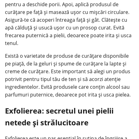
pentru a deschide porii. Apoi, aplică produsul de
curățare pe față și masează ușor cu mișcări circulare.
Asigură-te că acoperi întreaga față și gât. Clătește cu
apă călduță și usucă ușor cu un prosop curat. Evită
frecarea puternică a pielii, deoarece poate irita și usca
tenul.
Există o varietate de produse de curățare disponibile
pe piață, de la geluri și spume de curățare la lapte și
creme de curățare. Este important să alegi un produs
potrivit pentru tipul tău de ten și să acorzi atenție
ingredientelor. Evită produsele care conțin alcool sau
parfumuri puternice, deoarece pot irita și usca pielea.
Exfolierea: secretul unei pielii
netede și strălucitoare
Exfolierea este un pas esențial în rutina de îngrijire a