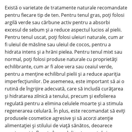
Există o varietate de tratamente naturale recomandate
pentru fiecare tip de ten. Pentru tenul gras, poți folosi
argilă verde sau cărbune activ pentru a absorbi
excesul de sebum și a reduce aspectul lucios al pielii.
Pentru tenul uscat, poți folosi uleiuri naturale, cum ar
fi uleiul de măsline sau uleiul de cocos, pentru a
hidrata intens și a hrăni pielea. Pentru tenul mixt sau
normal, poți folosi produse naturale cu proprietăți
echilibrante, cum ar fi aloe vera sau ceaiul verde,
pentru a menține echilibrul pielii și a reduce apariția
imperfecțiunilor. De asemenea, este important să ai o
rutină de îngrijire adecvată, care să includă curățarea
și hidratarea zilnică a tenului, precum și exfolierea
regulată pentru a elimina celulele moarte și a stimula
regenerarea celulară. În plus, este recomandat să eviți
produsele cosmetice agresive și să acorzi atenție
alimentației și stilului de viață sănătos, deoarece