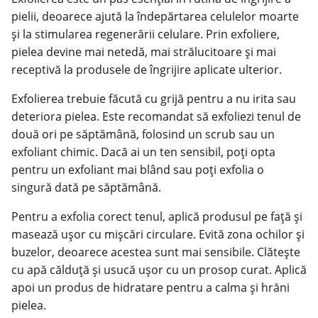
pielii, deoarece ajută la îndepărtarea celulelor moarte
și la stimularea regenerării celulare. Prin exfoliere,
pielea devine mai netedă, mai strălucitoare și mai
receptivă la produsele de îngrijire aplicate ulterior.
Exfolierea trebuie făcută cu grijă pentru a nu irita sau
deteriora pielea. Este recomandat să exfoliezi tenul de
două ori pe săptămână, folosind un scrub sau un
exfoliant chimic. Dacă ai un ten sensibil, poți opta
pentru un exfoliant mai blând sau poți exfolia o
singură dată pe săptămână.
Pentru a exfolia corect tenul, aplică produsul pe față și
masează ușor cu mișcări circulare. Evită zona ochilor și
buzelor, deoarece acestea sunt mai sensibile. Clătește
cu apă călduță și usucă ușor cu un prosop curat. Aplică
apoi un produs de hidratare pentru a calma și hrăni
pielea.