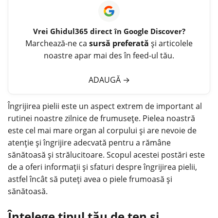
Vrei
Ghidul365
direct în Google Discover?
Marchează-ne ca
sursă preferată
și articolele
noastre apar mai des în feed-ul tău.
ADAUGĂ
→
Îngrijirea pielii
este un aspect extrem de important al
rutinei noastre zilnice de frumusețe. Pielea noastră
este cel mai mare organ al corpului și are nevoie de
atenție și îngrijire adecvată pentru a rămâne
sănătoasă și strălucitoare. Scopul acestei postări este
de a oferi informații și sfaturi despre îngrijirea pielii,
astfel încât să puteți avea o piele frumoasă și
sănătoasă.
Înțelege tipul tău de ten și