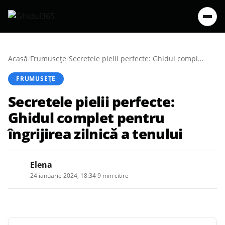
Acasă
/
Frumusețe
/
Secretele pielii perfecte: Ghidul complet pentru îngrijirea zilnică a tenului
FRUMUSEȚE
Secretele pielii perfecte:
Ghidul complet pentru
îngrijirea zilnică a tenului
Elena
24 ianuarie 2024, 18:34
·
9 min citire