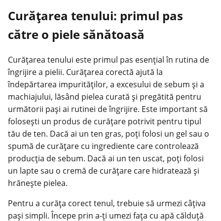
Curățarea tenului: primul pas
către o piele sănătoasă
Curățarea tenului este primul pas esențial în rutina de
îngrijire a pielii. Curățarea corectă ajută la
îndepărtarea impurităților, a excesului de sebum și a
machiajului, lăsând pielea curată și pregătită pentru
următorii pași ai rutinei de îngrijire. Este important să
folosești un produs de curățare potrivit pentru tipul
tău de ten. Dacă ai un ten gras, poți folosi un gel sau o
spumă de curățare cu ingrediente care controlează
producția de sebum. Dacă ai un ten uscat, poți folosi
un lapte sau o cremă de curățare care hidratează și
hrănește pielea.
Pentru a curăța corect tenul, trebuie să urmezi câțiva
pași simpli
. Începe prin a-ți umezi fața cu apă călduță