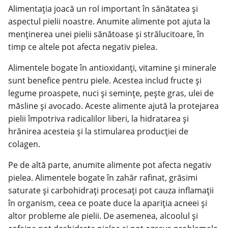
Alimentația joacă un rol important în sănătatea și
aspectul pielii noastre. Anumite alimente pot ajuta la
menținerea unei pielii sănătoase și strălucitoare, în
timp ce altele pot afecta negativ pielea.
Alimentele bogate în antioxidanți, vitamine și minerale
sunt benefice pentru piele. Acestea includ fructe și
legume proaspete, nuci și semințe, pește gras, ulei de
măsline și avocado. Aceste alimente ajută la protejarea
pielii împotriva radicalilor liberi, la hidratarea și
hrănirea acesteia și la stimularea producției de
colagen.
Pe de altă parte, anumite alimente pot afecta negativ
pielea. Alimentele bogate în zahăr rafinat, grăsimi
saturate și carbohidrați procesați pot cauza inflamații
în organism, ceea ce poate duce la apariția acneei și
altor probleme ale pielii. De asemenea, alcoolul și