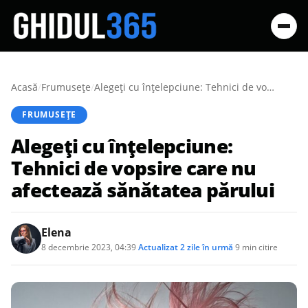
Acasă
/
Frumusețe
/
Alegeți cu înțelepciune: Tehnici de vopsire care nu afectează sănătatea părului
FRUMUSEȚE
Alegeți cu înțelepciune:
Tehnici de vopsire care nu
afectează sănătatea părului
Elena
8 decembrie 2023, 04:39
·
Actualizat
2 zile în urmă
·
9 min citire