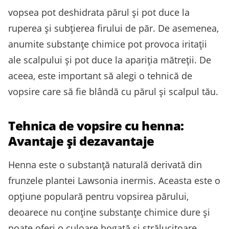
vopsea pot deshidrata părul și pot duce la
ruperea și subțierea firului de păr. De asemenea,
anumite substanțe chimice pot provoca iritații
ale scalpului și pot duce la apariția mătreții. De
aceea, este important să alegi o tehnică de
vopsire care să fie blândă cu părul și scalpul tău.
Tehnica de vopsire cu henna:
Avantaje și dezavantaje
Henna este o substanță naturală derivată din
frunzele plantei Lawsonia inermis. Aceasta este o
opțiune populară pentru vopsirea părului,
deoarece nu conține substanțe chimice dure și
poate oferi o culoare bogată și strălucitoare.