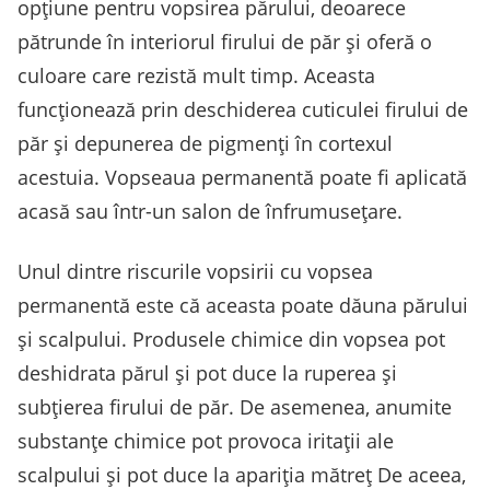
opțiune pentru vopsirea părului, deoarece
pătrunde în interiorul firului de păr și oferă o
culoare care rezistă mult timp. Aceasta
funcționează prin deschiderea cuticulei firului de
păr și depunerea de pigmenți în cortexul
acestuia. Vopseaua permanentă poate fi aplicată
acasă sau într-un salon de înfrumusețare.
Unul dintre riscurile vopsirii cu vopsea
permanentă este că aceasta poate dăuna părului
și scalpului. Produsele chimice din vopsea pot
deshidrata părul și pot duce la ruperea și
subțierea firului de păr. De asemenea, anumite
substanțe chimice pot provoca iritații ale
scalpului și pot duce la apariția mătreț De aceea,