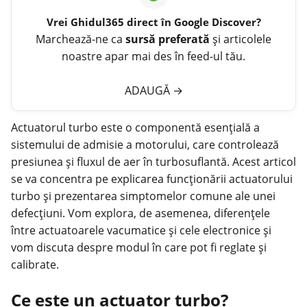
Vrei
Ghidul365
direct în Google Discover?
Marchează-ne ca
sursă preferată
și articolele
noastre apar mai des în feed-ul tău.
ADAUGĂ
→
Actuatorul turbo este o componentă esențială a
sistemului de admisie a motorului, care controlează
presiunea și fluxul de aer în turbosuflantă. Acest articol
se va concentra pe explicarea funcționării actuatorului
turbo și prezentarea simptomelor comune ale unei
defecțiuni. Vom explora, de asemenea, diferențele
între actuatoarele vacumatice și cele electronice și
vom discuta despre modul în care pot fi reglate și
calibrate.
Ce este un actuator turbo?