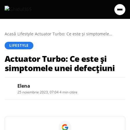
Acasă
/
Lifestyle
/
Actuator Turbo: Ce este și simptomele unei defecțiuni
LIFESTYLE
Actuator Turbo: Ce este și
simptomele unei defecțiuni
Elena
25 noiembrie 2023, 07:04
·
4 min citire