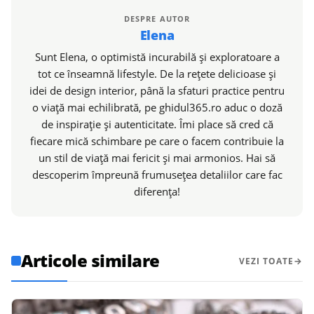
DESPRE AUTOR
Elena
Sunt Elena, o optimistă incurabilă și exploratoare a
tot ce înseamnă lifestyle. De la rețete delicioase și
idei de design interior, până la sfaturi practice pentru
o viață mai echilibrată, pe ghidul365.ro aduc o doză
de inspirație și autenticitate. Îmi place să cred că
fiecare mică schimbare pe care o facem contribuie la
un stil de viață mai fericit și mai armonios. Hai să
descoperim împreună frumusețea detaliilor care fac
diferența!
Articole similare
VEZI TOATE