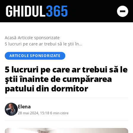
Acasă
/
Articole sponsorizate
/
5 lucruri pe care ar trebui să le știi înainte de cumpărarea patului din dormitor
ARTICOLE SPONSORIZATE
5 lucruri pe care ar trebui să le
știi înainte de cumpărarea
patului din dormitor
Elena
28 mai 2024, 15:18
·
6 min citire