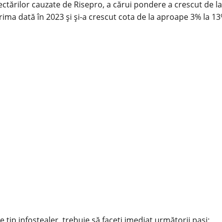
fectărilor cauzate de Risepro, a cărui pondere a crescut de l
rima dată în 2023 și și-a crescut cota de la aproape 3% la 13
tip infostealer, trebuie să faceți imediat următorii pași: