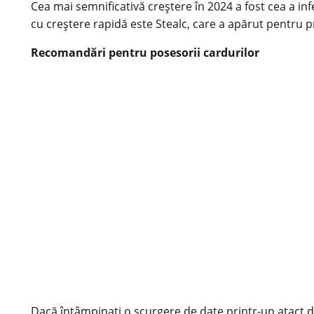
Cea mai semnificativă creștere în 2024 a fost cea a in
cu creștere rapidă este Stealc, care a apărut pentru p
Recomandări pentru posesorii cardurilor
Dacă întâmpinați o scurgere de date printr-un atact de 