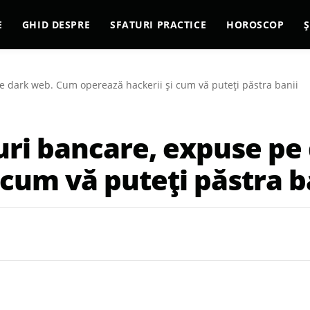
E
GHID DESPRE
SFATURI PRACTICE
HOROSCOP
Ș
e dark web. Cum operează hackerii și cum vă puteți păstra banii
duri bancare, expuse p
 cum vă puteți păstra b