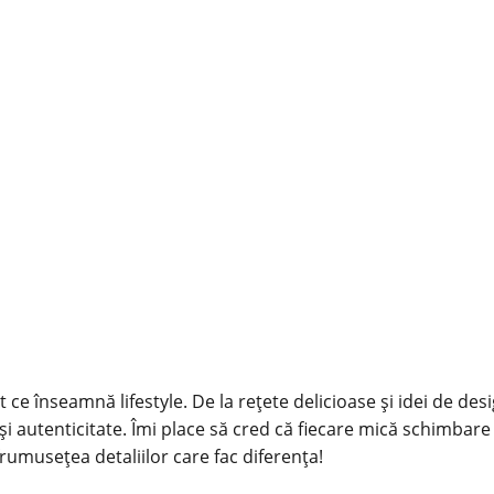
 ce înseamnă lifestyle. De la rețete delicioase și idei de des
și autenticitate. Îmi place să cred că fiecare mică schimbare
rumusețea detaliilor care fac diferența!