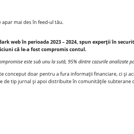
e apar mai des în feed-ul tău.
dark web în perioada 2023 – 2024, spun experții în secur
iciuni că le-a fost compromis contul.
compromise este sub unu la sută, 95% dintre cazurile analizate par
te conceput doar pentru a fura informații financiare, ci și acr
ere de tip jurnal și apoi distribuite în comunitățile subterane