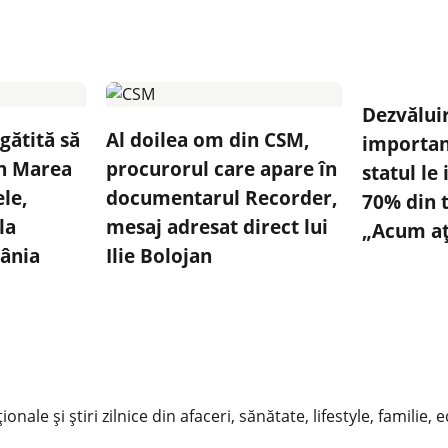
Dezvălui
gătită să
Al doilea om din CSM,
importan
în Marea
procurorul care apare în
statul le
le,
documentarul Recorder,
70% din t
la
mesaj adresat direct lui
„Acum ați
mânia
Ilie Bolojan
nale și știri zilnice din afaceri, sănătate, lifestyle, familie, 