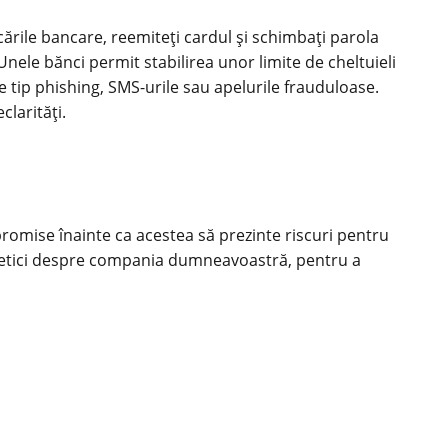
ările bancare, reemiteți cardul și schimbați parola
Unele bănci permit stabilirea unor limite de cheltuieli
de tip phishing, SMS-urile sau apelurile frauduloase.
clarități.
romise înainte ca acestea să prezinte riscuri pentru
ibernetici despre compania dumneavoastră, pentru a