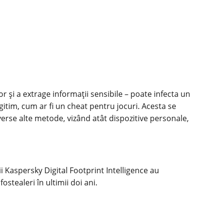
or și a extrage informații sensibile – poate infecta un
egitim, cum ar fi un cheat pentru jocuri. Acesta se
erse alte metode, vizând atât dispozitive personale,
ii Kaspersky Digital Footprint Intelligence au
stealeri în ultimii doi ani.