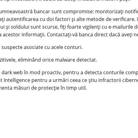
 dumneavoastră bancar sunt compromise: monitorizați notific
i autentificarea cu doi factori și alte metode de verificare. 
 și soldului sunt scurse, fiți foarte vigilenți cu e-mailurile 
za acestor informații. Contactați-vă banca direct dacă aveți ne
le suspecte asociate cu acele conturi.
zitivele, eliminând orice malware detectat.
 dark web în mod proactiv, pentru a detecta conturile comp
print Intelligence pentru a urmări ceea ce știu infractorii c
ementa măsuri de protecție în timp util.