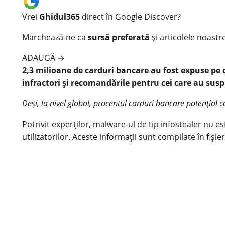
Vrei
Ghidul365
direct în Google Discover?
Marchează-ne ca
sursă preferată
și articolele noastr
ADAUGĂ
→
2,3 milioane de carduri bancare au fost expuse pe 
infractori și recomandările pentru cei care au susp
Deși, la nivel global, procentul carduri bancare potențial 
Potrivit experților, malware-ul de tip infostealer nu es
utilizatorilor. Aceste informații sunt compilate în fiși