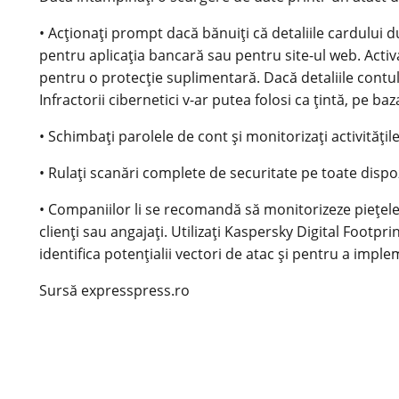
• Acționați prompt dacă bănuiți că detaliile cardului
pentru aplicația bancară sau pentru site-ul web. Activaț
pentru o protecție suplimentară. Dacă detaliile contului
Infractorii cibernetici v-ar putea folosi ca țintă, pe ba
• Schimbați parolele de cont și monitorizați activități
• Rulați scanări complete de securitate pe toate dispo
• Companiilor li se recomandă să monitorizeze piețele
clienți sau angajați. Utilizați Kaspersky Digital Foot
identifica potențialii vectori de atac și pentru a impl
Sursă expresspress.ro