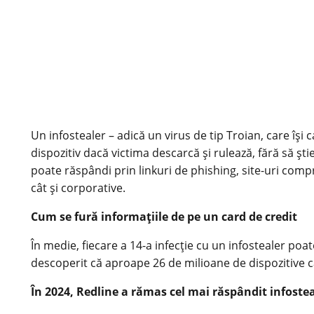
Un infostealer – adică un virus de tip Troian, care își 
dispozitiv dacă victima descarcă și rulează, fără să ști
poate răspândi prin linkuri de phishing, site-uri comp
cât și corporative.
Cum se fură informațiile de pe un card de credit
În medie, fiecare a 14-a infecție cu un infostealer poat
descoperit că aproape 26 de milioane de dispozitive car
În 2024, Redline a rămas cel mai răspândit infostea