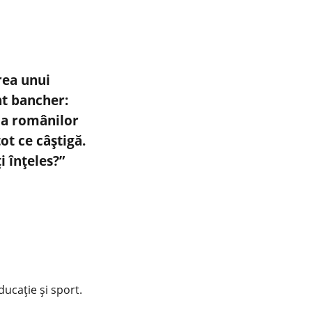
rea unui
t bancher:
 ia românilor
ot ce câștigă.
 înțeles?”
educație și sport.