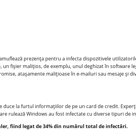
camuflează prezența pentru a infecta dispozitivele utilizatoril
e, un fișier malițios, de exemplu, unul deghizat în software l
romise, atașamente malițioase în e-mailuri sau mesaje și div
e duce la furtul informațiilor de pe un card de credit. Experț
e rulează Windows au fost infectate cu diverse tipuri de info
ler, fiind legat de 34% din numărul total de infectări.