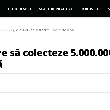
E
GHID DESPRE
SFATURI PRACTICE
HOROSCOP
Ș
000.000 €, din TVA, anul trecut. Cine e de vină
are să colecteze 5.000.00
ă