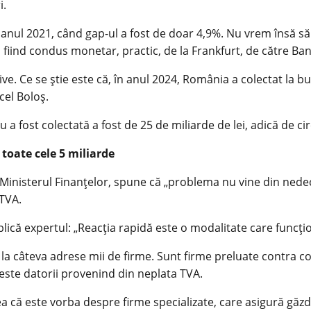
i.
n anul 2021, când gap-ul a fost de doar 4,9%. Nu vrem însă să 
, fiind condus monetar, practic, de la Frankfurt, de către B
ive. Ce se ştie este că, în anul 2024, România a colectat la b
cel Boloș.
a fost colectată a fost de 25 de miliarde de lei, adică de ci
toate cele 5 miliarde
 în Ministerul Finanţelor, spune că „problema nu vine din nede
 TVA.
ică expertul: „Reacţia rapidă este o modalitate care funcţio
 la câteva adrese mii de firme. Sunt firme preluate contra cost
ceste datorii provenind din neplata TVA.
ea că este vorba despre firme specializate, care asigură găzdui