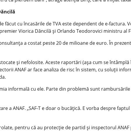
Dăncilă
de făcut cu încasările de TVA este dependent de e-factura. V
 premier Viorica Dăncilă şi Orlando Teodorovici ministru al F
onsultanţa a costat peste 20 de milioane de euro. În prezent,
stocate şi nefolosite. Aceste raportări (aşa cum se întâmplă î
pectorii ANAF ar face analiza de risc în sistem, cu soluţii inf
da.
omia informală cu ele. Parte din problemă sunt rambursările 
zare a ANAF. „SAF-T e doar o bucăţică. E vorba despre faptul că
trolate, pentru că au protecţie de partid şi inspectorul ANAF