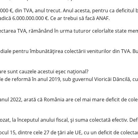
.000 €, din TVA, anul trecut. Anul acesta, pentru ca deficitu
adică 6.000.000.000 €. Ce ar trebui să facă ANAF.
lectarea TVA, rămânând în urma tuturor celorlalte state memb
ale pentru îmbunătățirea colectării veniturilor din TVA. Bu
are sunt cauzele acestui eșec național?
le de reformă în anul 2019, sub guvernul Vioricăi Dăncilă, c
anul 2022, arată că România are cel mai mare deficit de co
zat, la începutul anului fiscal, și suma colectată efectiv. D
l 15, dintre cele 27 de țări ale UE, cu un deficit de colecta