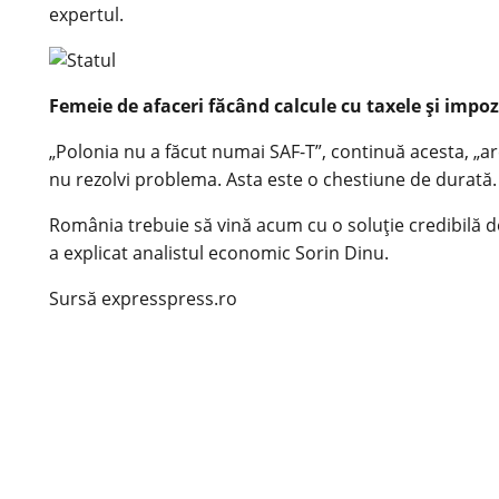
expertul.
Femeie de afaceri făcând calcule cu taxele şi imp
„Polonia nu a făcut numai SAF-T”, continuă acesta, „
nu rezolvi problema. Asta este o chestiune de durată.
România trebuie să vină acum cu o soluţie credibilă de
a explicat analistul economic Sorin Dinu.
Sursă expresspress.ro