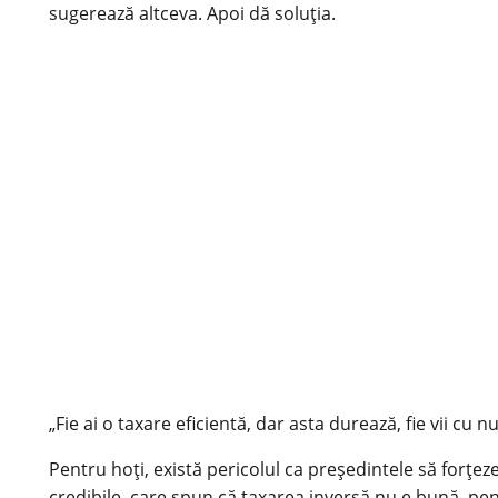
sugerează altceva. Apoi dă soluţia.
„Fie ai o taxare eficientă, dar asta durează, fie vii cu
Pentru hoţi, există pericolul ca preşedintele să forţez
credibile, care spun că taxarea inversă nu e bună, pent