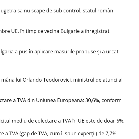
l bugetra să nu scape de sub control, statul român
re UE, în timp ce vecina Bulgarie a înregistrat
lgaria a pus în aplicare măsurile propuse și a urcat
u mâna lui Orlando Teodorovici, ministrul de atunci al
lectare a TVA din Uniunea Europeană: 30,6%, conform
eficitul mediu de colectare a TVA în UE este de doar 6%.
re a TVA (gap de TVA, cum îi spun experţii) de 7,7%.