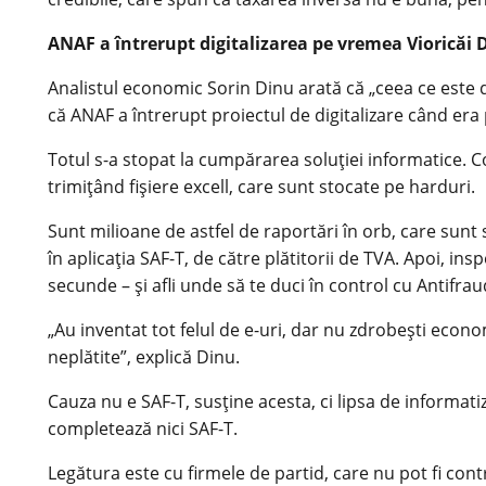
ANAF a întrerupt digitalizarea pe vremea Vioricăi 
Analistul economic Sorin Dinu arată că „ceea ce este 
că ANAF a întrerupt proiectul de digitalizare când era
Totul s-a stopat la cumpărarea soluţiei informatice. C
trimiţând fişiere excell, care sunt stocate pe harduri.
Sunt milioane de astfel de raportări în orb, care sunt 
în aplicaţia SAF-T, de către plătitorii de TVA. Apoi, ins
secunde – şi afli unde să te duci în control cu Antifrau
„Au inventat tot felul de e-uri, dar nu zdrobeşti econ
neplătite”, explică Dinu.
Cauza nu e SAF-T, susţine acesta, ci lipsa de informati
completează nici SAF-T.
Legătura este cu firmele de partid, care nu pot fi con