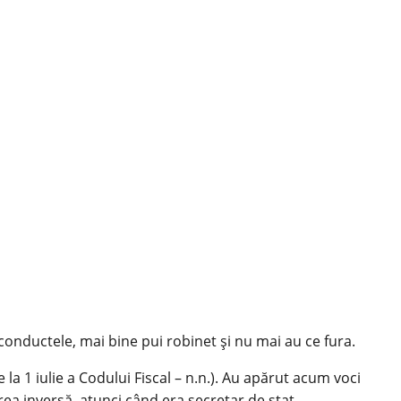
ă conductele, mai bine pui robinet şi nu mai au ce fura.
la 1 iulie a Codului Fiscal – n.n.). Au apărut acum voci
rea inversă, atunci când era secretar de stat.