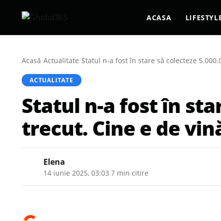
ACASA
LIFESTYL
Acasă
/
Actualitate
/
Statul n-a fost în stare să colecteze 5.000.
ACTUALITATE
Statul n-a fost în st
trecut. Cine e de vin
Elena
14 iunie 2025, 03:03
·
7 min citire