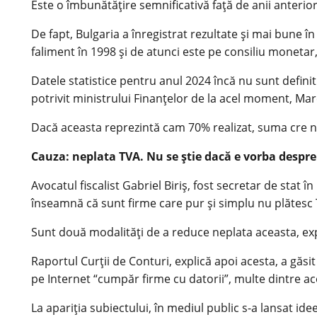
Este o îmbunătățire semnificativă față de anii anterior
De fapt, Bulgaria a înregistrat rezultate și mai bune î
faliment în 1998 şi de atunci este pe consiliu monetar
Datele statistice pentru anul 2024 încă nu sunt definit
potrivit ministrului Finanțelor de la acel moment, Mar
Dacă aceasta reprezintă cam 70% realizat, suma cre nu 
Cauza: neplata TVA. Nu se ştie dacă e vorba despre 
Avocatul fiscalist Gabriel Biriş, fost secretar de stat
înseamnă că sunt firme care pur şi simplu nu plătesc
Sunt două modalităţi de a reduce neplata aceasta, expl
Raportul Curții de Conturi, explică apoi acesta, a găsit
pe Internet “cumpăr firme cu datorii”, multe dintre a
La apariţia subiectului, în mediul public s-a lansat ide