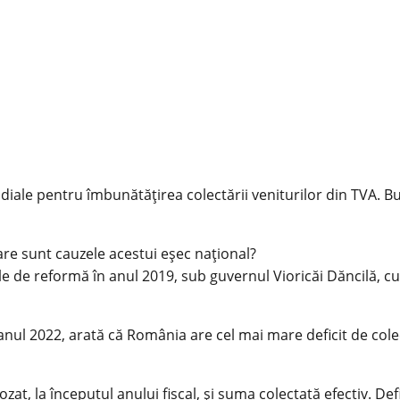
ale pentru îmbunătățirea colectării veniturilor din TVA. Bu
are sunt cauzele acestui eșec național?
le de reformă în anul 2019, sub guvernul Vioricăi Dăncilă, c
anul 2022, arată că România are cel mai mare deficit de co
zat, la începutul anului fiscal, și suma colectată efectiv. D