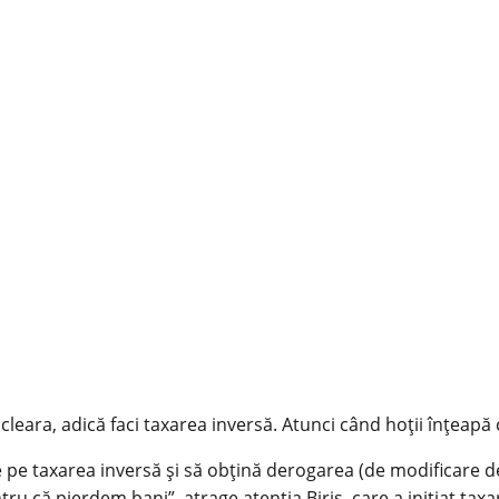
 nucleara, adică faci taxarea inversă. Atunci când hoţii înţeap
e pe taxarea inversă şi să obţină derogarea (de modificare de 
ru că pierdem bani”, atrage atenţia Biriş, care a iniţiat taxa