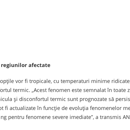
 regiunilor afectate
 nopțile vor fi tropicale, cu temperaturi minime ridicat
ortul termic. „Acest fenomen este semnalat în toate 
icula și disconfortul termic sunt prognozate să persiste
t fi actualizate în funcție de evoluția fenomenelor me
ing pentru fenomene severe imediate”, a transmis A