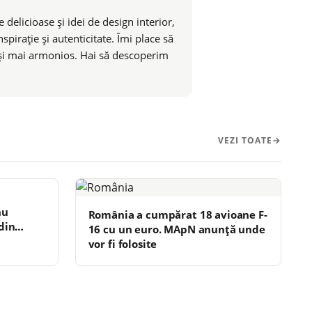
 delicioase și idei de design interior,
pirație și autenticitate. Îmi place să
t și mai armonios. Hai să descoperim
VEZI TOATE
nu
România a cumpărat 18 avioane F-
din
16 cu un euro. MApN anunță unde
vor fi folosite