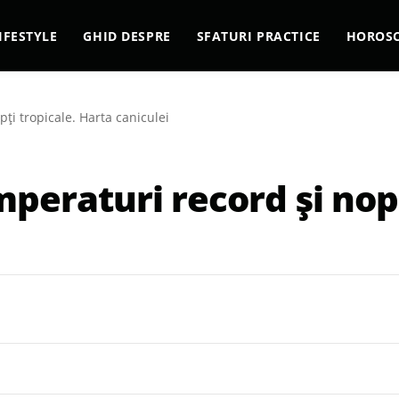
IFESTYLE
GHID DESPRE
SFATURI PRACTICE
HOROS
ți tropicale. Harta caniculei
eraturi record și nopț