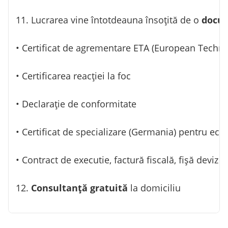
11. Lucrarea vine întotdeauna însoțită de o
docum
• Certificat de agrementare ETA (European Techn
• Certificarea reacției la foc
• Declarație de conformitate
• Certificat de specializare (Germania) pentru ec
• Contract de executie, factură fiscală, fișă deviz
12.
Consultanță gratuită
la domiciliu