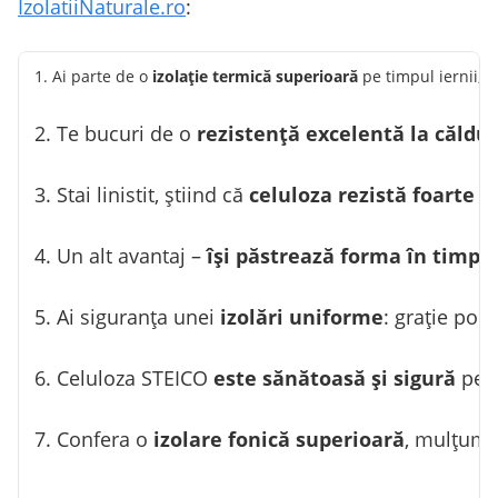
IzolatiiNaturale.ro
:
1. Ai parte de o
izolaţie termică superioară
pe timpul iernii, 
2. Te bucuri de o
rezistență excelentă la căldur
3. Stai linistit, știind că
celuloza rezistă foarte bi
4. Un alt avantaj –
își păstrează forma în timp
(
5. Ai siguranța unei
izolări uniforme
: grație pom
6. Celuloza STEICO
este sănătoasă și sigură
pen
7. Confera o
izolare fonică superioară
, mulțumit