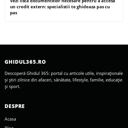
Vezi lista documentelor necesare pentru a accesa
un credit extern: specialistii te ghideaza pas cu
pas
GHIDUL365.RO
Descoperă Ghidul 365: portal cu articole utile, inspiraționale
și știri zilnice din afaceri, sănătate, lifestyle, familie, educație
și sport.
DESPRE
Acasa