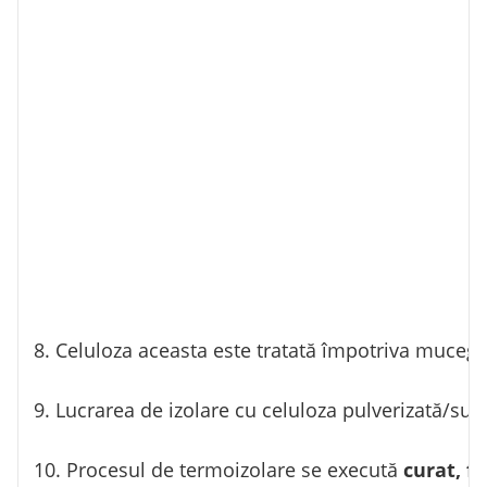
8. Celuloza aceasta este tratată împotriva mucegaiu
9. Lucrarea de izolare cu celuloza pulverizată/suf
10. Procesul de termoizolare se execută
curat, f