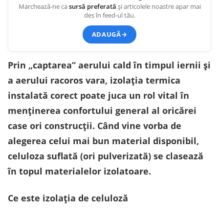
Marchează-ne ca
sursă preferată
și articolele noastre apar mai
des în feed-ul tău.
ADAUGĂ
→
Prin „captarea” aerului cald în timpul iernii și
a aerului racoros vara, izolația termica
instalată corect poate juca un rol vital în
menținerea confortului general al oricărei
case ori construcții. Când vine vorba de
alegerea celui mai bun material disponibil,
celuloza suflată (ori pulverizată) se clasează
în topul materialelor izolatoare.
Ce este izolația de celuloză