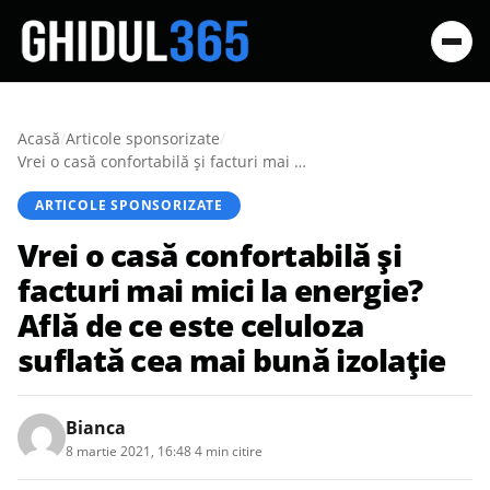
Acasă
/
Articole sponsorizate
/
Vrei o casă confortabilă și facturi mai mici la energie? Află de ce este celuloza suflată cea mai bună izolație
ARTICOLE SPONSORIZATE
Vrei o casă confortabilă și
facturi mai mici la energie?
Află de ce este celuloza
suflată cea mai bună izolație
Bianca
8 martie 2021, 16:48
·
4 min citire