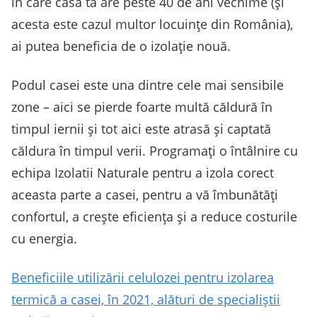
în care casa ta are peste 40 de ani vechime (și
acesta este cazul multor locuințe din România),
ai putea beneficia de o izolație nouă.
Podul casei este una dintre cele mai sensibile
zone – aici se pierde foarte multă căldură în
timpul iernii și tot aici este atrasă și captată
căldura în timpul verii. Programați o întâlnire cu
echipa Izolatii Naturale pentru a izola corect
aceasta parte a casei, pentru a vă îmbunătăți
confortul, a crește eficiența și a reduce costurile
cu energia.
Beneficiile utilizării celulozei pentru izolarea
termică a casei, în 2021, alături de specialiștii