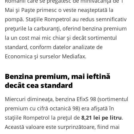
Românii care se pregătesc de minivacanța de 1
Mai și Paște primesc o veste neașteptată la
pompă. Stațiile Rompetrol au redus semnificativ
prețurile la carburanți, oferind benzina premium
la un cost mai mic chiar și decât sortimentul
standard, conform datelor analizate de
Economica și surselor Mediafax.
Benzina premium, mai ieftină
decât cea standard
Miercuri dimineața, benzina EfixS 98 (sortimentul
premium cu cifră octanică 98) era afișată în
stațiile Rompetrol la prețul de
8,21 lei pe litru
.
Această valoare este surprinzătoare, fiind mai