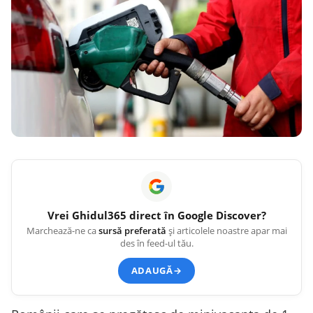
Vrei
Ghidul365
direct în Google Discover?
Marchează-ne ca
sursă preferată
și articolele noastre apar mai
des în feed-ul tău.
ADAUGĂ
→