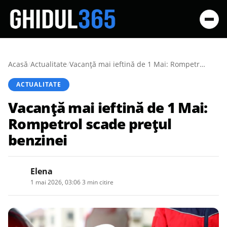
Acasă
/
Actualitate
/
Vacanță mai ieftină de 1 Mai: Rompetrol scade prețul benzinei
ACTUALITATE
Vacanță mai ieftină de 1 Mai:
Rompetrol scade prețul
benzinei
Elena
1 mai 2026, 03:06
·
3 min citire