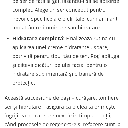
de ser pe față și gât, lăsându-l să se absorbe
complet. Alege un ser conceput pentru
nevoile specifice ale pielii tale, cum ar fi anti-
îmbătrânire, iluminare sau hidratare.
Hidratare completă
: Finalizează rutina cu
aplicarea unei creme hidratante ușoare,
potrivită pentru tipul tău de ten. Poți adăuga
și câteva picături de ulei facial pentru o
hidratare suplimentară și o barieră de
protecție.
Această succesiune de pași – curățare, tonifiere,
ser și hidratare – asigură că pielea ta primește
îngrijirea de care are nevoie în timpul nopții,
când procesele de regenerare și refacere sunt la