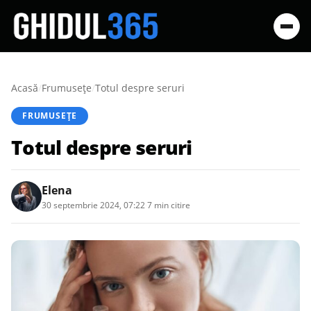
Acasă
/
Frumusețe
/
Totul despre seruri
FRUMUSEȚE
Totul despre seruri
Elena
30 septembrie 2024, 07:22
·
7 min citire