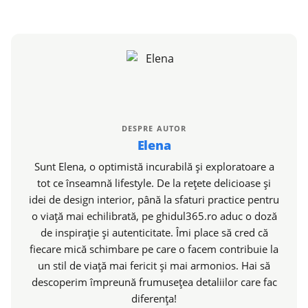
DESPRE AUTOR
Elena
Sunt Elena, o optimistă incurabilă și exploratoare a
tot ce înseamnă lifestyle. De la rețete delicioase și
idei de design interior, până la sfaturi practice pentru
o viață mai echilibrată, pe ghidul365.ro aduc o doză
de inspirație și autenticitate. Îmi place să cred că
fiecare mică schimbare pe care o facem contribuie la
un stil de viață mai fericit și mai armonios. Hai să
descoperim împreună frumusețea detaliilor care fac
diferența!