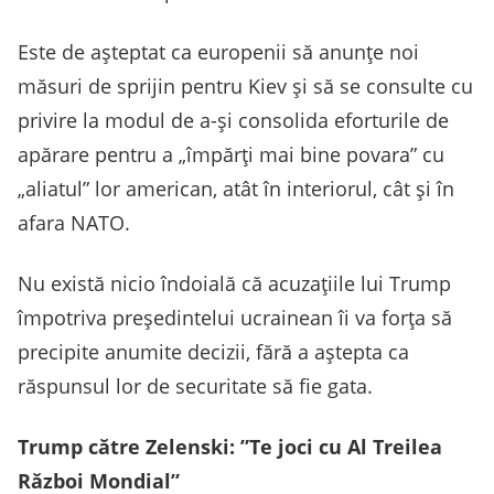
Este de așteptat ca europenii să anunțe noi
măsuri de sprijin pentru Kiev și să se consulte cu
privire la modul de a-și consolida eforturile de
apărare pentru a „împărți mai bine povara” cu
„aliatul” lor american, atât în interiorul, cât și în
afara NATO.
Nu există nicio îndoială că acuzațiile lui Trump
împotriva președintelui ucrainean îi va forța să
precipite anumite decizii, fără a aștepta ca
răspunsul lor de securitate să fie gata.
Trump către Zelenski: ”Te joci cu Al Treilea
Război Mondial”