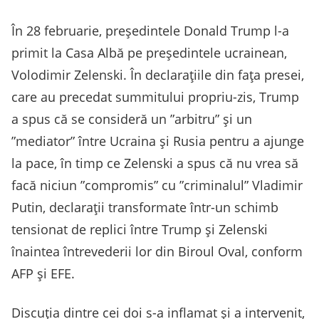
În 28 februarie, președintele Donald Trump l-a
primit la Casa Albă pe președintele ucrainean,
Volodimir Zelenski. În declarațiile din fața presei,
care au precedat summitului propriu-zis, Trump
a spus că se consideră un ”arbitru” și un
”mediator” între Ucraina și Rusia pentru a ajunge
la pace, în timp ce Zelenski a spus că nu vrea să
facă niciun ”compromis” cu ”criminalul” Vladimir
Putin, declarații transformate într-un schimb
tensionat de replici între Trump și Zelenski
înaintea întrevederii lor din Biroul Oval, conform
AFP și EFE.
Discuția dintre cei doi s-a inflamat și a intervenit,