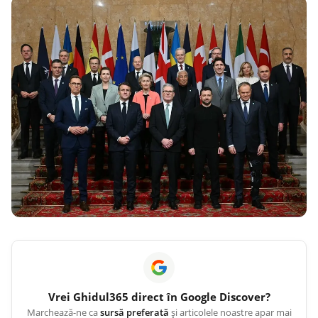
Vrei
Ghidul365
direct în Google Discover?
Marchează-ne ca
sursă preferată
și articolele noastre apar mai