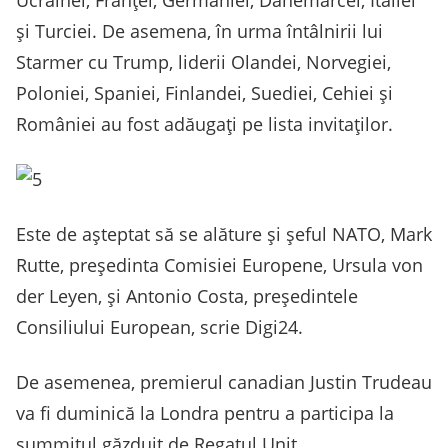
Ucrainei, Franței, Germaniei, Danemarcei, Italiei
și Turciei. De asemena, în urma întâlnirii lui
Starmer cu Trump, liderii Olandei, Norvegiei,
Poloniei, Spaniei, Finlandei, Suediei, Cehiei și
României au fost adăugați pe lista invitaților.
Este de așteptat să se alăture și șeful NATO, Mark
Rutte, președinta Comisiei Europene, Ursula von
der Leyen, și Antonio Costa, președintele
Consiliului European, scrie Digi24.
De asemenea, premierul canadian Justin Trudeau
va fi duminică la Londra pentru a participa la
summitul găzduit de Regatul Unit.