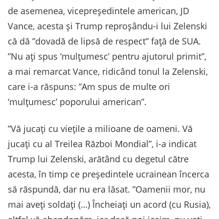
de asemenea, vicepreședintele american, JD
Vance, acesta și Trump reproșându-i lui Zelenski
că dă ”dovadă de lipsă de respect” față de SUA.
”Nu ați spus ‘mulțumesc’ pentru ajutorul primit”,
a mai remarcat Vance, ridicând tonul la Zelenski,
care i-a răspuns: ”Am spus de multe ori
‘mulțumesc’ poporului american”.
”Vă jucați cu viețile a milioane de oameni. Vă
jucați cu al Treilea Război Mondial”, i-a indicat
Trump lui Zelenski, arătând cu degetul către
acesta, în timp ce președintele ucrainean încerca
să răspundă, dar nu era lăsat. ”Oamenii mor, nu
mai aveți soldați (…) Încheiați un acord (cu Rusia),