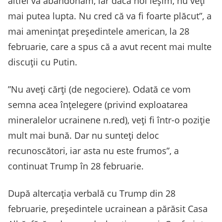
altfel vă abandonăm, iar dacă noi ieșim, nu veți
mai putea lupta. Nu cred că va fi foarte plăcut”, a
mai amenințat președintele american, la 28
februarie, care a spus că a avut recent mai multe
discuții cu Putin.
”Nu aveți cărți (de negociere). Odată ce vom
semna acea înțelegere (privind exploatarea
mineralelor ucrainene n.red), veți fi într-o poziție
mult mai bună. Dar nu sunteți deloc
recunoscători, iar asta nu este frumos”, a
continuat Trump în 28 februarie.
După altercația verbală cu Trump din 28
februarie, președintele ucrainean a părăsit Casa