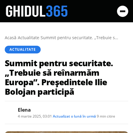
Acasă
/
Actualitate
/
Summit pentru securitate. „Trebuie să reînarmăm Europa”. Președintele Ilie Bolojan participă
ACTUALITATE
Summit pentru securitate.
„Trebuie să reînarmăm
Europa”. Președintele Ilie
Bolojan participă
Elena
4 martie 2025, 03:01
·
Actualizat
o lună în urmă
·
9 min citire