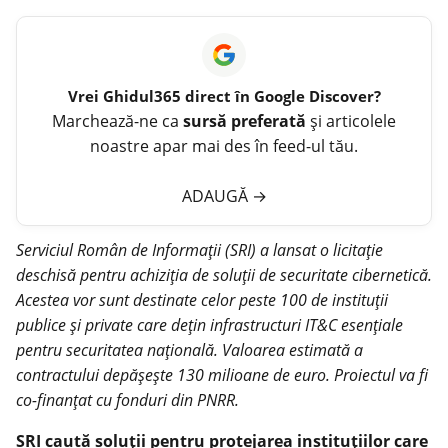
Vrei
Ghidul365
direct în Google Discover?
Marchează-ne ca
sursă preferată
și articolele
noastre apar mai des în feed-ul tău.
ADAUGĂ
→
Serviciul Român de Informații (SRI) a lansat o licitație
deschisă pentru achiziția de soluții de securitate cibernetică.
Acestea vor sunt destinate celor peste 100 de instituții
publice și private care dețin infrastructuri IT&C esențiale
pentru securitatea națională. Valoarea estimată a
contractului depășește 130 milioane de euro. Proiectul va fi
co-finanțat cu fonduri din PNRR.
SRI caută soluții pentru protejarea instituțiilor care