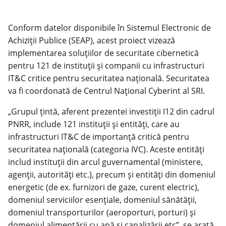
Conform datelor disponibile în Sistemul Electronic de
Achiziții Publice (SEAP), acest proiect vizează
implementarea soluțiilor de securitate cibernetică
pentru 121 de instituții și companii cu infrastructuri
IT&C critice pentru securitatea națională. Securitatea
va fi coordonată de Centrul Național Cyberint al SRI.
„Grupul țintă, aferent prezentei investiții I12 din cadrul
PNRR, include 121 instituții și entități, care au
infrastructuri IT&C de importanță critică pentru
securitatea națională (categoria IVC). Aceste entități
includ instituții din arcul guvernamental (ministere,
agenții, autorități etc.), precum și entități din domeniul
energetic (de ex. furnizori de gaze, curent electric),
domeniul serviciilor esențiale, domeniul sănătății,
domeniul transporturilor (aeroporturi, porturi) și
domeniul alimentării cu apă și canalizării etc”, se arată