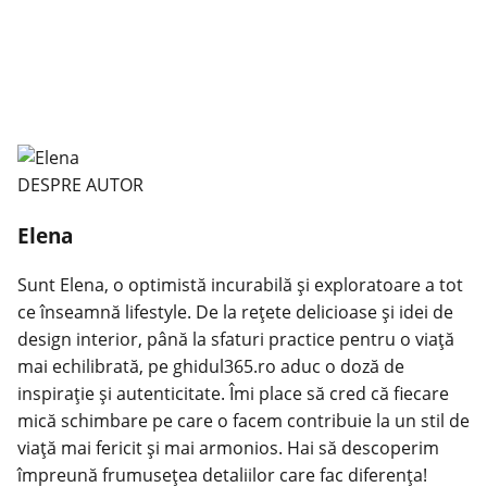
DESPRE AUTOR
Elena
Sunt Elena, o optimistă incurabilă și exploratoare a tot
ce înseamnă lifestyle. De la rețete delicioase și idei de
design interior, până la sfaturi practice pentru o viață
mai echilibrată, pe ghidul365.ro aduc o doză de
inspirație și autenticitate. Îmi place să cred că fiecare
mică schimbare pe care o facem contribuie la un stil de
viață mai fericit și mai armonios. Hai să descoperim
împreună frumusețea detaliilor care fac diferența!