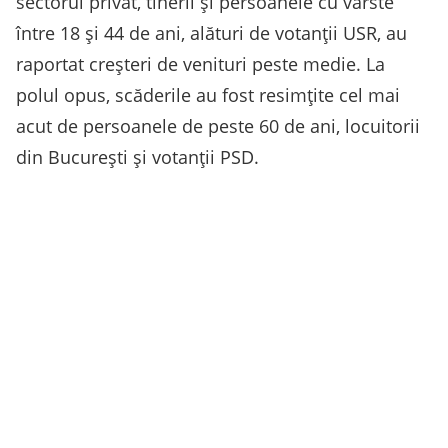
sectorul privat, tinerii și persoanele cu vârste
între 18 și 44 de ani, alături de votanții USR, au
raportat creșteri de venituri peste medie. La
polul opus, scăderile au fost resimțite cel mai
acut de persoanele de peste 60 de ani, locuitorii
din București și votanții PSD.