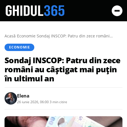
Acasă
/
Economie
/
Sondaj INSCOP: Patru din zece români au câștigat mai puțin în ultimul an
ECONOMIE
Sondaj INSCOP: Patru din zece
români au câștigat mai puțin
în ultimul an
Elena
26 iunie 2026, 06:00
·
3 min citire