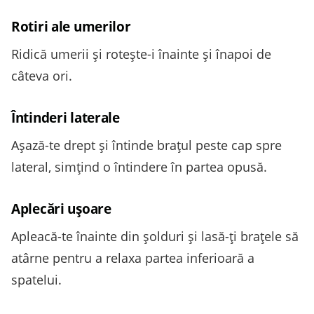
Rotiri ale umerilor
Ridică umerii și rotește-i înainte și înapoi de
câteva ori.
Întinderi laterale
Așază-te drept și întinde brațul peste cap spre
lateral, simțind o întindere în partea opusă.
Aplecări ușoare
Apleacă-te înainte din șolduri și lasă-ți brațele să
atârne pentru a relaxa partea inferioară a
spatelui.