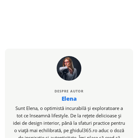
DESPRE AUTOR
Elena
Sunt Elena, o optimistă incurabilă și exploratoare a
tot ce înseamnă lifestyle. De la rețete delicioase și
idei de design interior, până la sfaturi practice pentru
o viață mai echilibrată, pe ghidul365.ro aduc o doză
de inspirație și autenticitate. Îmi place să cred că