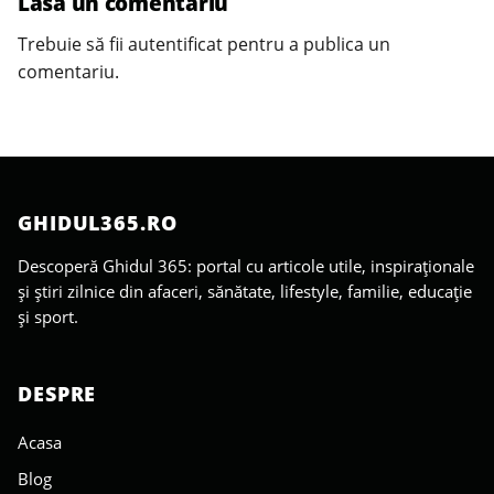
Lasă un comentariu
Trebuie să fii
autentificat
pentru a publica un
comentariu.
GHIDUL365.RO
Descoperă Ghidul 365: portal cu articole utile, inspiraționale
și știri zilnice din afaceri, sănătate, lifestyle, familie, educație
și sport.
DESPRE
Acasa
Blog