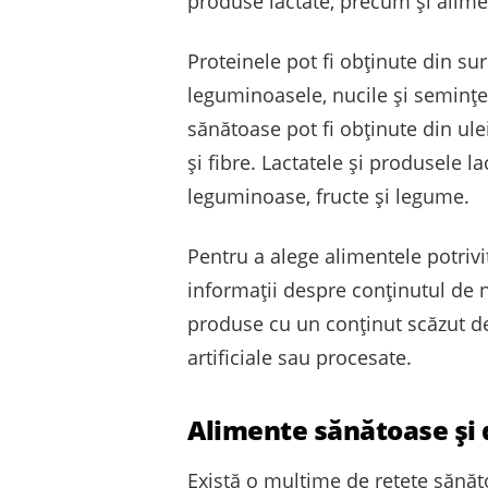
produse lactate, precum și alime
Proteinele pot fi obținute din sur
leguminoasele, nucile și semințel
sănătoase pot fi obținute din ule
și fibre. Lactatele și produsele l
leguminoase, fructe și legume.
Pentru a alege alimentele potrivi
informații despre conținutul de 
produse cu un conținut scăzut de
artificiale sau procesate.
Alimente sănătoase și d
Există o mulțime de rețete sănăt