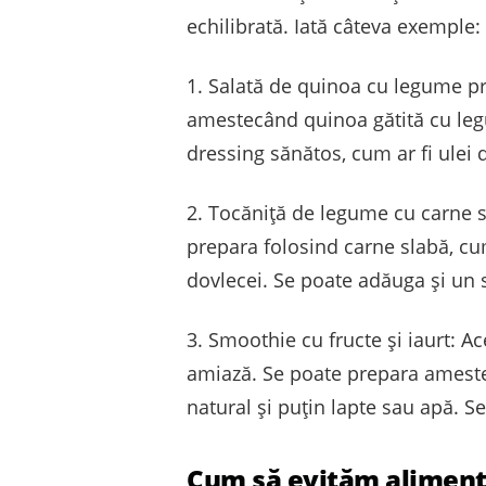
echilibrată. Iată câteva exemple:
1. Salată de quinoa cu legume pr
amestecând quinoa gătită cu legu
dressing sănătos, cum ar fi ulei 
2. Tocăniță de legume cu carne s
prepara folosind carne slabă, cum
dovlecei. Se poate adăuga și un 
3. Smoothie cu fructe și iaurt: 
amiază. Se poate prepara ameste
natural și puțin lapte sau apă. S
Cum să evităm alimente