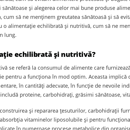
ri sănătoase și alegerea celor mai bune produse alim
a, cum să ne menținem greutatea sănătoasă și să evită
 cu o alimentație echilibrată și nutritivă, cum să ne 
n lung.
ie echilibrată și nutritivă?
itivă se referă la consumul de alimente care furnizează
oie pentru a funcționa în mod optim. Aceasta implică 
entare, în cantități adecvate, în funcție de nevoile in
ă includă proteine, carbohidrați, grăsimi sănătoase, vit
construirea și repararea țesuturilor, carbohidrații fur
bsorbția vitaminelor liposolubile și pentru funcționa
plicate în numeroase procese metabolice din organism,