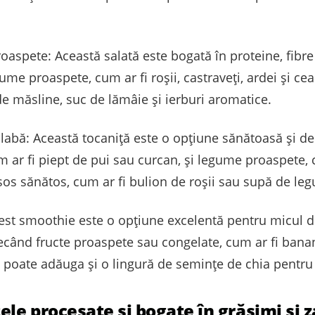
oaspete: Această salată este bogată în proteine, fibre
me proaspete, cum ar fi roșii, castraveți, ardei și ce
de măsline, suc de lămâie și ierburi aromatice.
labă: Această tocaniță este o opțiune sănătoasă și de
 ar fi piept de pui sau curcan, și legume proaspete, c
sos sănătos, cum ar fi bulion de roșii sau supă de le
Acest smoothie este o opțiune excelentă pentru micul 
când fructe proaspete sau congelate, cum ar fi bana
e poate adăuga și o lingură de semințe de chia pentru 
le procesate și bogate în grăsimi și 