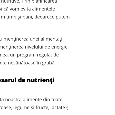
nutritive. Prin planificarea
și că vom evita alimentele
im timp și bani, deoarece putem
u menținerea unei alimentații
a menținerea nivelului de energie
enea, un program regulat de
nte nesănătoase în grabă.
sarul de nutrienți
eta noastră alimente din toate
oase, legume și fructe, lactate și