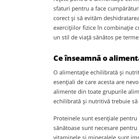
sfaturi pentru a face cumpărătu
corect și să evităm deshidratare
exercițiilor fizice în combinație
un stil de viață sănătos pe terme
Ce înseamnă o alimentaț
O alimentație echilibrată și nutr
esențiali de care acesta are nev
alimente din toate grupurile alim
echilibrată și nutritivă trebuie s
Proteinele sunt esențiale pentru 
sănătoase sunt necesare pentru a
vitaminele și mineralele sunt im