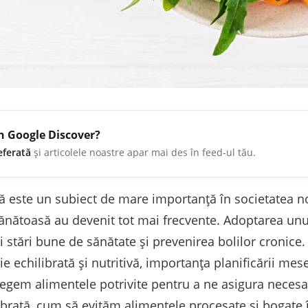
în Google Discover?
eferată
și articolele noastre apar mai des în feed-ul tău.
ivă este un subiect de mare importanță în societatea n
sănătoasă au devenit tot mai frecvente. Adoptarea unu
stări bune de sănătate și prevenirea bolilor cronice.
 echilibrată și nutritivă, importanța planificării mes
egem alimentele potrivite pentru a ne asigura necesaru
ibrată, cum să evităm alimentele procesate și bogate 