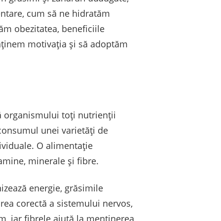
entare, cum să ne hidratăm
m obezitatea, beneficiile
menținem motivația și să adoptăm
 organismului toți nutrienții
consumul unei varietăți de
dividuale. O alimentație
amine, minerale și fibre.
nizează energie, grăsimile
rea corectă a sistemului nervos,
 iar fibrele ajută la menținerea