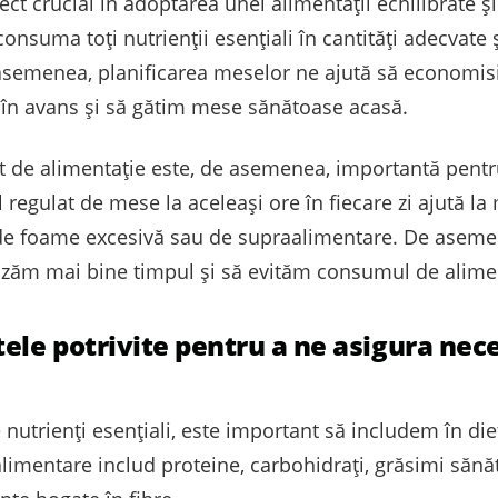
t crucial în adoptarea unei alimentații echilibrate și 
nsuma toți nutrienții esențiali în cantități adecvate 
semenea, planificarea meselor ne ajută să economis
în avans și să gătim mese sănătoase acasă.
 de alimentație este, de asemenea, importantă pentr
l regulat de mese la aceleași ore în fiecare zi ajută l
ei de foame excesivă sau de supraalimentare. De asem
nizăm mai bine timpul și să evităm consumul de alime
le potrivite pentru a ne asigura nece
nutrienți esențiali, este important să includem în di
limentare includ proteine, carbohidrați, grăsimi sănăt