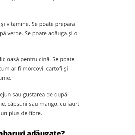
 și vitamine. Se poate prepara
apă verde. Se poate adăuga și o
licioasă pentru cină. Se poate
um ar fi morcovi, cartofi și
gume.
dejun sau gustarea de după-
ne, căpșuni sau mango, cu iaurt
un plus de fibre.
zaharuri adăugate?