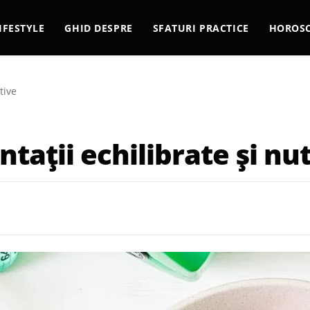
IFESTYLE
GHID DESPRE
SFATURI PRACTICE
HOROS
tive
tații echilibrate și nut