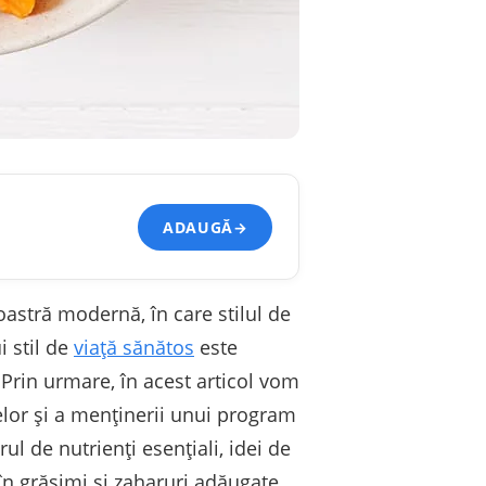
ADAUGĂ
→
oastră modernă, în care stilul de
i stil de
viață sănătos
este
 Prin urmare, în acest articol vom
elor și a menținerii unui program
l de nutrienți esențiali, idei de
în grăsimi și zaharuri adăugate,