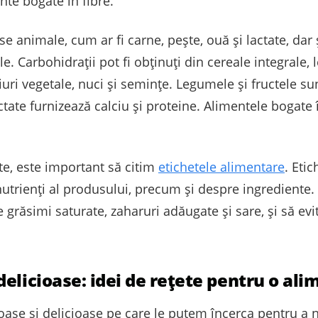
nte bogate în fibre.
se animale, cum ar fi carne, pește, ouă și lactate, dar 
e. Carbohidrații pot fi obținuți din cereale integrale,
iuri vegetale, nuci și semințe. Legumele și fructele s
actate furnizează calciu și proteine. Alimentele bogate 
te, este important să citim
etichetele alimentare
. Eti
nutrienți al produsului, precum și despre ingredient
 grăsimi saturate, zaharuri adăugate și sare, și să e
elicioase: idei de rețete pentru o ali
oase și delicioase pe care le putem încerca pentru a 