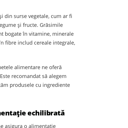
și din surse vegetale, cum ar fi
 legume și fructe. Grăsimile
unt bogate în vitamine, minerale
în fibre includ cereale integrale,
chetele alimentare ne oferă
e. Este recomandat să alegem
vităm produsele cu ingrediente
mentație echilibrată
ne asigura o alimentație