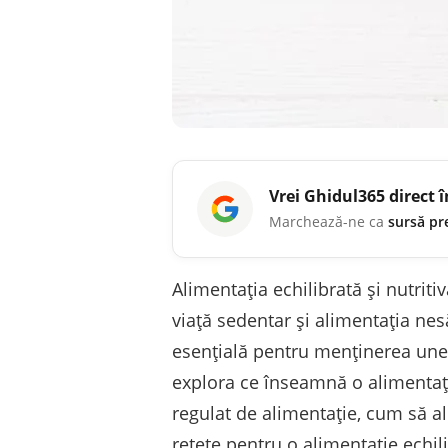
Vrei
Ghidul365
direct 
Marchează-ne ca
sursă pr
Alimentația echilibrată și nutrit
viață sedentar și alimentația ne
esențială pentru menținerea unei 
explora ce înseamnă o alimentație
regulat de alimentație, cum să al
rețete pentru o alimentație echil