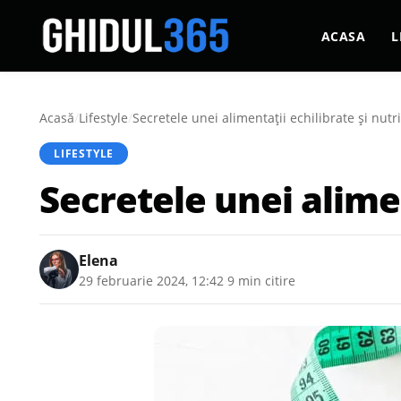
ACASA
L
Acasă
/
Lifestyle
/
Secretele unei alimentații echilibrate și nutri
LIFESTYLE
Secretele unei alimen
Elena
29 februarie 2024, 12:42
·
9 min citire