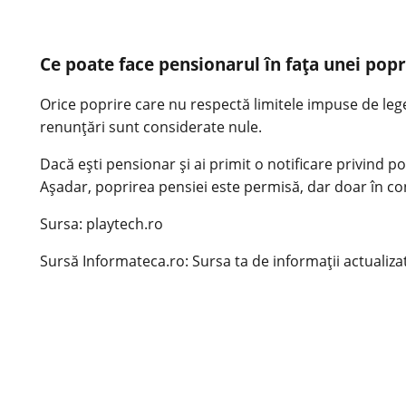
Ce poate face pensionarul în fața unei popr
Orice poprire care nu respectă limitele impuse de lege
renunțări sunt considerate nule.
Dacă ești pensionar și ai primit o notificare privind p
Așadar, poprirea pensiei este permisă, dar doar în cond
Sursa: playtech.ro
Sursă Informateca.ro: Sursa ta de informații actualizat