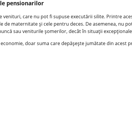
ile pensionarilor
ituri, care nu pot fi supuse executării silite. Printre acest
le de maternitate și cele pentru deces. De asemenea, nu pot f
că sau veniturile șomerilor, decât în situații excepționale și 
pe economie, doar suma care depășește jumătate din acest pr