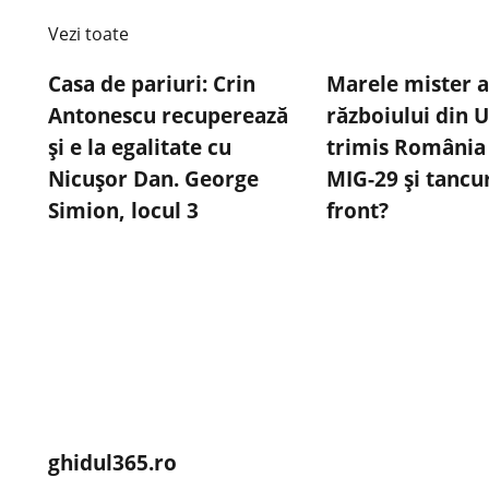
Vezi toate
Casa de pariuri: Crin
Marele mister a
Antonescu recuperează
războiului din U
și e la egalitate cu
trimis România
Nicușor Dan. George
MIG-29 și tancu
Simion, locul 3
front?
ghidul365.ro