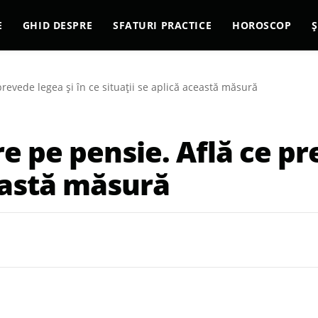
E
GHID DESPRE
SFATURI PRACTICE
HOROSCOP
Ș
revede legea și în ce situații se aplică această măsură
e pe pensie. Află ce pre
ceastă măsură