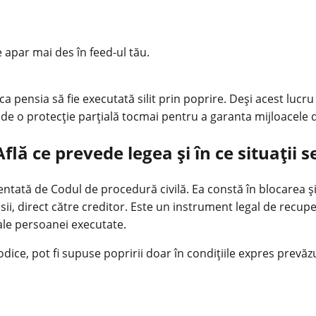
e apar mai des în feed-ul tău.
a pensia să fie executată silit prin poprire. Deși acest lucru
 de o protecție parțială tocmai pentru a garanta mijloacele d
flă ce prevede legea și în ce situații 
entată de Codul de procedură civilă. Ea constă în blocarea ș
i, direct către creditor. Este un instrument legal de recupe
 ale persoanei executate.
iodice, pot fi supuse popririi doar în condițiile expres prevăz