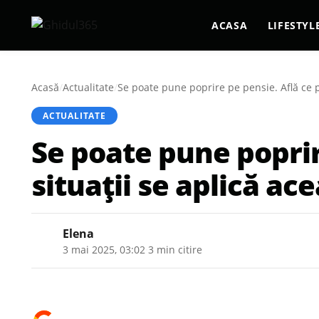
ACASA
LIFESTYL
Acasă
/
Actualitate
/
Se poate pune poprire pe pensie. Află ce p
ACTUALITATE
Se poate pune poprir
situații se aplică a
Elena
3 mai 2025, 03:02
·
3 min citire