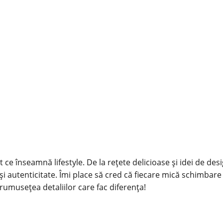
 ce înseamnă lifestyle. De la rețete delicioase și idei de des
și autenticitate. Îmi place să cred că fiecare mică schimbare
rumusețea detaliilor care fac diferența!