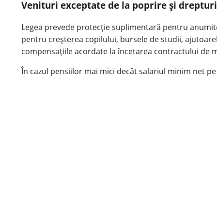
Venituri exceptate de la poprire și dreptur
Legea prevede protecție suplimentară pentru anumite ven
pentru creșterea copilului, bursele de studii, ajutoare
compensațiile acordate la încetarea contractului de mun
În cazul pensiilor mai mici decât salariul minim net 