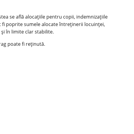
ea se află alocațiile pentru copii, indemnizațiile
i poprite sumele alocate întreținerii locuinței,
în limite clar stabilite.
ag poate fi reținută.