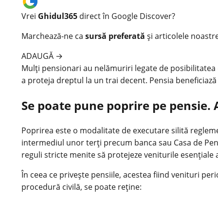
Vrei
Ghidul365
direct în Google Discover?
Marchează-ne ca
sursă preferată
și articolele noastr
ADAUGĂ
→
Mulți pensionari au nelămuriri legate de posibilitatea c
a proteja dreptul la un trai decent. Pensia beneficiază
Se poate pune poprire pe pensie. A
Poprirea este o modalitate de executare silită reglem
intermediul unor terți precum banca sau Casa de Pensi
reguli stricte menite să protejeze veniturile esențiale
În ceea ce privește pensiile, acestea fiind venituri per
procedură civilă, se poate reține: