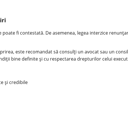
iri
 poate fi contestată. De asemenea, legea interzice renunțare
oprirea, este recomandat să consulți un avocat sau un consili
iții bine definite și cu respectarea drepturilor celui execut
e și credibile