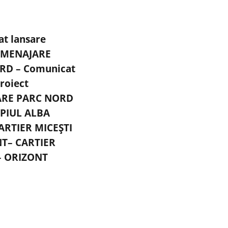
t lansare
 AMENAJARE
RD – Comunicat
roiect
RE PARC NORD
IPIUL ALBA
CARTIER MICEȘTI
NT– CARTIER
– ORIZONT