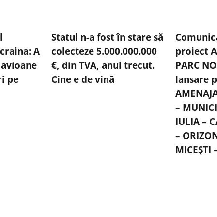
l
Statul n-a fost în stare să
Comunica
craina: A
colecteze 5.000.000.000
proiect
 avioane
€, din TVA, anul trecut.
PARC NO
ri pe
Cine e de vină
lansare p
AMENAJA
– MUNIC
IULIA – 
– ORIZO
MICEȘTI 