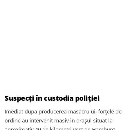
Suspecți în custodia poliției
Imediat după producerea masacrului, forțele de
ordine au intervenit masiv în orașul situat la
aproximativ 40 de kilometri vest de Hamburg.