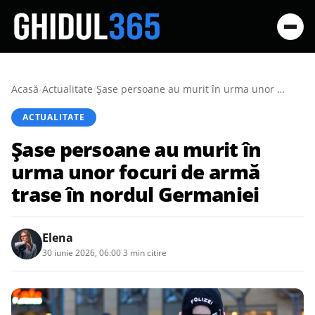
Acasă
/
Actualitate
/
Șase persoane au murit în urma unor focuri de armă trase în nordul Germaniei
ACTUALITATE
Șase persoane au murit în
urma unor focuri de armă
trase în nordul Germaniei
Elena
30 iunie 2026, 06:00
·
3 min citire