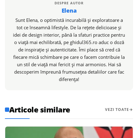
DESPRE AUTOR
Elena
Sunt Elena, o optimistă incurabilă și exploratoare a
tot ce înseamnă lifestyle. De la rețete delicioase și
idei de design interior, până la sfaturi practice pentru
o viață mai echilibrată, pe ghidul365.ro aduc o doză
de inspirație și autenticitate. Îmi place să cred că
fiecare mică schimbare pe care o facem contribuie la
un stil de viață mai fericit și mai armonios. Hai să
descoperim împreună frumusețea detaliilor care fac
diferența!
Articole similare
VEZI TOATE