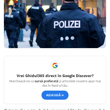
Vrei
Ghidul365
direct în Google Discover?
Marchează-ne ca
sursă preferată
și articolele noastre apar mai
des în feed-ul tău.
ADAUGĂ
→