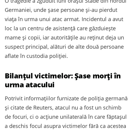
O tragedie a zguduit luni orașul Stade din nordul
Germaniei, unde șase persoane și-au pierdut
viața în urma unui atac armat. Incidentul a avut
loc la un centru de asistență care găzduiește
mame și copii, iar autoritățile au reținut deja un
suspect principal, alături de alte două persoane
aflate în custodia poliției.
Bilanțul victimelor: Șase morți în
urma atacului
Potrivit informațiilor furnizate de poliția germană
și citate de Reuters, atacul nu a fost un schimb
de focuri, ci o acțiune unilaterală în care făptașul
a deschis focul asupra victimelor fără ca acestea