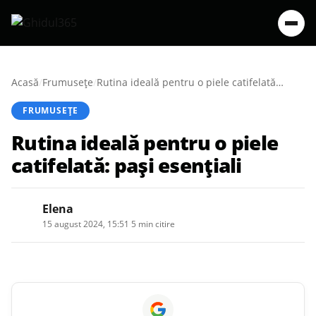
Acasă
/
Frumusețe
/
Rutina ideală pentru o piele catifelată: pași esențiali
FRUMUSEȚE
Rutina ideală pentru o piele
catifelată: pași esențiali
Elena
15 august 2024, 15:51
·
5 min citire