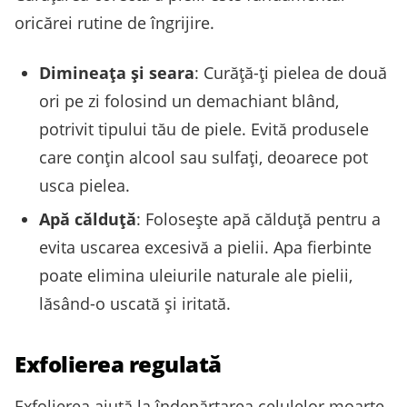
oricărei rutine de îngrijire.
Dimineața și seara
: Curăță-ți pielea de două
ori pe zi folosind un demachiant blând,
potrivit tipului tău de piele. Evită produsele
care conțin alcool sau sulfați, deoarece pot
usca pielea.
Apă călduță
: Folosește apă călduță pentru a
evita uscarea excesivă a pielii. Apa fierbinte
poate elimina uleiurile naturale ale pielii,
lăsând-o uscată și iritată.
Exfolierea regulată
Exfolierea ajută la îndepărtarea celulelor moarte