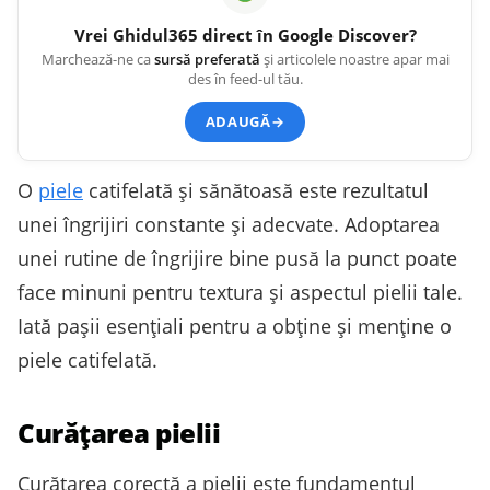
Vrei
Ghidul365
direct în Google Discover?
Marchează-ne ca
sursă preferată
și articolele noastre apar mai
des în feed-ul tău.
ADAUGĂ
→
O
piele
catifelată și sănătoasă este rezultatul
unei îngrijiri constante și adecvate. Adoptarea
unei rutine de îngrijire bine pusă la punct poate
face minuni pentru textura și aspectul pielii tale.
Iată pașii esențiali pentru a obține și menține o
piele catifelată.
Curățarea pielii
Curățarea corectă a pielii este fundamentul