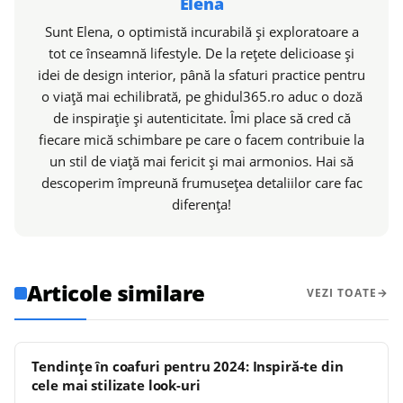
Elena
Sunt Elena, o optimistă incurabilă și exploratoare a
tot ce înseamnă lifestyle. De la rețete delicioase și
idei de design interior, până la sfaturi practice pentru
o viață mai echilibrată, pe ghidul365.ro aduc o doză
de inspirație și autenticitate. Îmi place să cred că
fiecare mică schimbare pe care o facem contribuie la
un stil de viață mai fericit și mai armonios. Hai să
descoperim împreună frumusețea detaliilor care fac
diferența!
Articole similare
VEZI TOATE
Tendințe în coafuri pentru 2024: Inspiră-te din
cele mai stilizate look-uri