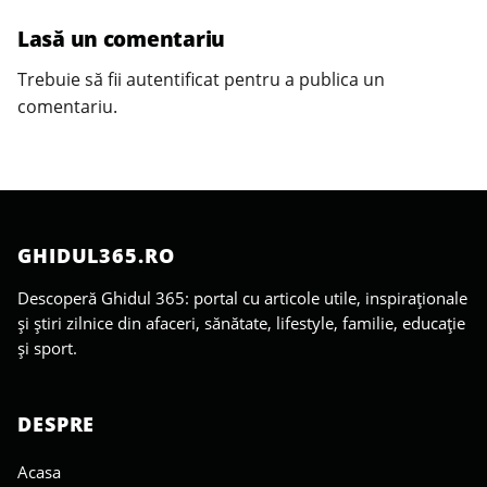
Lasă un comentariu
Trebuie să fii
autentificat
pentru a publica un
comentariu.
GHIDUL365.RO
Descoperă Ghidul 365: portal cu articole utile, inspiraționale
și știri zilnice din afaceri, sănătate, lifestyle, familie, educație
și sport.
DESPRE
Acasa