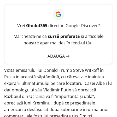
Vrei
Ghidul365
direct în Google Discover?
Marchează-ne ca
sursă preferată
și articolele
noastre apar mai des în feed-ul tău.
ADAUGĂ
→
Vizita emisarului lui Donald Trump Steve Witkoff în
Rusia în această săptămână, cu câteva zile înaintea
expirării ultimatumului pe care locatarul Casei Albe i l-a
dat omologului său Vladimir Putin să oprească
Războiul din Ucraina va fi ”importantă şi utilă”,
apreciază luni Kremlinul, după ce preşedintele
american a desfăşurat două submarine în urma unor
comentarii ale fostului preşedinte rus Dmitri