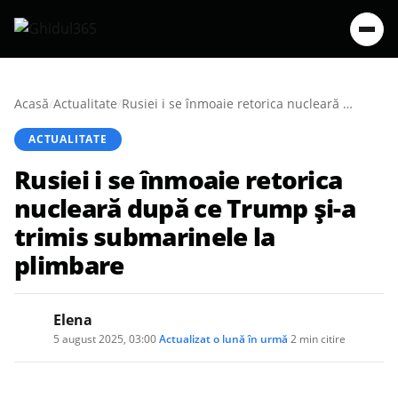
Acasă
/
Actualitate
/
Rusiei i se înmoaie retorica nucleară după ce Trump și-a trimis submarinele la plimbare
ACTUALITATE
Rusiei i se înmoaie retorica
nucleară după ce Trump și-a
trimis submarinele la
plimbare
Elena
5 august 2025, 03:00
·
Actualizat
o lună în urmă
·
2 min citire