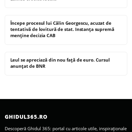
Începe procesul lui Călin Georgescu, acuzat de
tentativă de lovitură de stat. Instanța supremă
menține decizia CAB
Leul se apreciază din nou față de euro. Cursul
anunțat de BNR
GHIDUL365.RO
Descoperă Ghidul 365: portal cu articole utile, inspiraționale