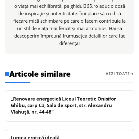
o viață mai echilibrată, pe ghidul365.ro aduc o doză
de inspirație și autenticitate. Îmi place să cred că
fiecare mică schimbare pe care o facem contribuie la
un stil de viață mai fericit și mai armonios. Hai să
descoperim împreună frumusețea detaliilor care fac
diferența!
Articole similare
VEZI TOATE
„Renovare energetică Liceul Teoretic Onisifor
Ghibu, corp C3, Sala de sport, str. Alexandru
Vlahuță, nr. 44-48”
Lumea erotică ideală