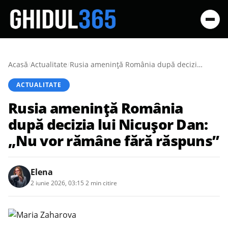
Acasă
/
Actualitate
/
Rusia amenință România după decizia lui Nicușor Dan: „Nu vor rămâne fără răspuns”
ACTUALITATE
Rusia amenință România
după decizia lui Nicușor Dan:
„Nu vor rămâne fără răspuns”
Elena
2 iunie 2026, 03:15
·
2 min citire