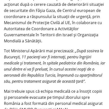
acţionat după o cerere cauzată de deteriorării situaţiei
de securitate din Fâşia Gaza, de Centrul european de
coordonare a răspunsului la situaţii de urgenţă, prin
Mecanismul de Protecţie Civilă al UE, în colaborare cu
Autoritatea de Coordonare a Activităţilor
Guvernamentale în Teritorii din Israel și Organizaţia
Mondială a Sănătăţii.
Tot Ministerul Apărării mai precizează:
„După sosirea la
Bucureşti, 11 pacienţi vor fi internaţi, pentru îngrijiri
medicale şi tratament, în spitale pediatrice din România, iar
unul dintre ei va fi preluat, în cursul acestei nopţi de o
aeronavă din Republica Turcia, împreună cu aparţinătorul
său, pentru tratament asigurat de această ţară”
.
Mai trebuie spus că echipa medicală ce a însoţit copiii
și persoanele evacuate pe timpul zborului spre
România a fost formată din personal medical asigurat