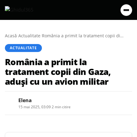
Acasă
/
Actualitate
/
România a primit la tratament copii din Gaza, aduși cu un avion militar
ACTUALITATE
România a primit la
tratament copii din Gaza,
aduși cu un avion militar
Elena
15 mai 2025, 03:09
·
2 min citire