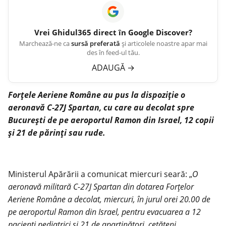
Vrei
Ghidul365
direct în Google Discover?
Marchează-ne ca
sursă preferată
și articolele noastre apar mai
des în feed-ul tău.
ADAUGĂ
→
Forţele Aeriene Române au pus la dispoziție o
aeronavă C-27J Spartan, cu care au decolat spre
București de pe aeroportul Ramon din Israel, 12 copii
şi 21 de părinți sau rude.
Ministerul Apărării a comunicat miercuri seară: „
O
aeronavă militară C-27J Spartan din dotarea Forţelor
Aeriene Române a decolat, miercuri, în jurul orei 20.00 de
pe aeroportul Ramon din Israel, pentru evacuarea a 12
pacienţi pediatrici şi 21 de aparţinători, cetăţeni