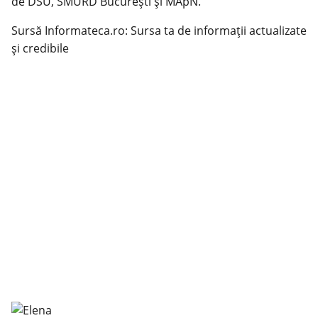
de DSU, SMURD Bucureşti şi MApN.
Sursă Informateca.ro: Sursa ta de informații actualizate
și credibile