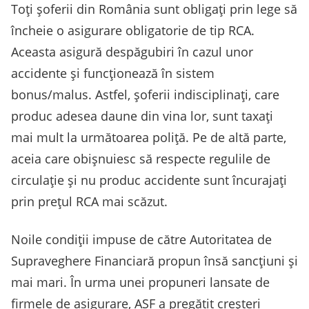
Toți șoferii din România sunt obligați prin lege să
încheie o asigurare obligatorie de tip RCA.
Aceasta asigură despăgubiri în cazul unor
accidente și funcționează în sistem
bonus/malus. Astfel, șoferii indisciplinați, care
produc adesea daune din vina lor, sunt taxați
mai mult la următoarea poliță. Pe de altă parte,
aceia care obișnuiesc să respecte regulile de
circulație și nu produc accidente sunt încurajați
prin prețul RCA mai scăzut.
Noile condiții impuse de către Autoritatea de
Supraveghere Financiară propun însă sancțiuni și
mai mari. În urma unei propuneri lansate de
firmele de asigurare, ASF a pregătit creșteri