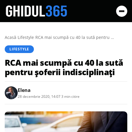
Acasă
/
Lifestyle
/
RCA mai scumpă cu 40 la sută pentru șoferii indisciplinați
LIFESTYLE
RCA mai scumpă cu 40 la sută
pentru șoferii indisciplinați
Elena
28 decembrie 2020, 14:07
·
3 min citire