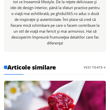
tot ce înseamnă lifestyle. De la rețete delicioase și
idei de design interior, până la sfaturi practice pentru
o viață mai echilibrată, pe ghidul365.ro aduc o doză
de inspirație și autenticitate. Îmi place să cred că
fiecare mică schimbare pe care o facem contribuie la
un stil de viață mai fericit și mai armonios. Hai să
descoperim împreună frumusețea detaliilor care fac
diferența!
Articole similare
VEZI TOATE