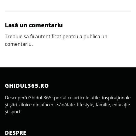
Lasă un comentariu
Trebuie să fii
autentificat
pentru a publica un
comentariu.
GHIDUL365.RO
Descoperă Ghidul 365: portal cu articole utile, inspiraționale
și știri zilnice din afaceri, sănătate, lifestyle, familie, educație
și sport.
DESPRE