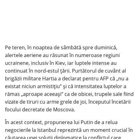
Pe teren, în noaptea de sâmbătă spre duminică,
alertele aeriene au răsunat în numeroase regiuni
ucrainene, inclusiv în Kiev, iar luptele intense au
continuat în nord-estul țării. Purtătorul de cuvânt al
brigăzii militare Hartia a declarat pentru AFP că „nu a
existat niciun armistițiu” și că intensitatea luptelor a
rămas „aproape aceeași” ca de obicei, trupele sale fiind
vizate de tiruri cu arme grele de joi, începutul încetării
focului decretate de Moscova.
În acest context, propunerea lui Putin de a relua
negocierile la Istanbul reprezintă un moment crucial în
căutarea unei soluții diplomatice la conflictul care