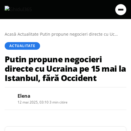
Acasă
/
Actualitate
/
Putin propune negocieri directe cu Ucraina pe 15 mai la Istanbul, fără Occident
ACTUALITATE
Putin propune negocieri
directe cu Ucraina pe 15 mai la
Istanbul, fără Occident
Elena
12 mai 2025, 03:10
·
3 min citire