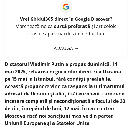
Vrei
Ghidul365
direct în Google Discover?
Marchează-ne ca
sursă preferată
și articolele
noastre apar mai des în feed-ul tău.
ADAUGĂ
→
Dictatorul Vladimir Putin a propus duminică, 11
mai 2025, reluarea negocierilor directe cu Ucraina
pe 15 mai la Istanbul, fără condiții prealabile.
Această propunere vine ca răspuns la ultimatumul
adresat de Ucraina și aliații săi europeni, care cer o
încetare completă și necondiționată a focului de 30
de zile, începând de luni, 12 mai. În caz contrar,
Moscova riscă noi sancțiuni masive din partea
Uniunii Europene și a Statelor Unite.