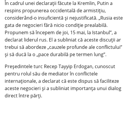
În cadrul unei declarații făcute la Kremlin, Putin a
respins propunerea occidentală de armistițiu,
considerând-o insuficientă și nejustificată. „Rusia este
gata de negocieri fără nicio condiție prealabilă.
Propunem să începem de joi, 15 mai, la Istanbul”, a
declarat liderul rus. El a subliniat că aceste discuții ar
trebui să abordeze „cauzele profunde ale conflictului”
și să ducă la o „pace durabilă pe termen lung”.
Președintele turc Recep Tayyip Erdogan, cunoscut
pentru rolul său de mediator în conflictele
internaționale, a declarat că este dispus să faciliteze
aceste negocieri și a subliniat importanța unui dialog
direct între părți.