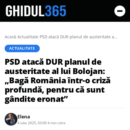
Acasă
/
Actualitate
/
PSD atacă DUR planul de austeritate al lui Bolojan: „Bagă România într-o criză profundă, pentru că sunt gândite eronat”
ACTUALITATE
PSD atacă DUR planul de
austeritate al lui Bolojan:
„Bagă România într-o criză
profundă, pentru că sunt
gândite eronat”
Elena
4 iulie 2025, 03:00
·
4 min citire