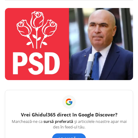
Vrei
Ghidul365
direct în Google Discover?
Marchează-ne ca
sursă preferată
și articolele noastre apar mai
des în feed-ul tău.