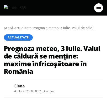
Acasă
/
Actualitate
/
Prognoza meteo, 3 iulie. Valul de căldură se menține: maxime înfricoșătoare în România
ACTUALITATE
Prognoza meteo, 3 iulie. Valul
de căldură se menține:
maxime înfricoșătoare în
România
Elena
4 iulie 2025, 03:00
·
2 min citire