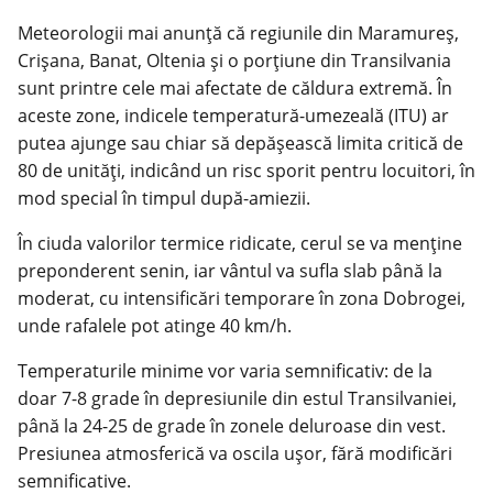
Meteorologii mai anunță că regiunile din Maramureș,
Crișana, Banat, Oltenia și o porțiune din Transilvania
sunt printre cele mai afectate de căldura extremă. În
aceste zone, indicele temperatură-umezeală (ITU) ar
putea ajunge sau chiar să depășească limita critică de
80 de unități, indicând un risc sporit pentru locuitori, în
mod special în timpul după-amiezii.
În ciuda valorilor termice ridicate, cerul se va menține
preponderent senin, iar vântul va sufla slab până la
moderat, cu intensificări temporare în zona Dobrogei,
unde rafalele pot atinge 40 km/h.
Temperaturile minime vor varia semnificativ: de la
doar 7-8 grade în depresiunile din estul Transilvaniei,
până la 24-25 de grade în zonele deluroase din vest.
Presiunea atmosferică va oscila ușor, fără modificări
semnificative.