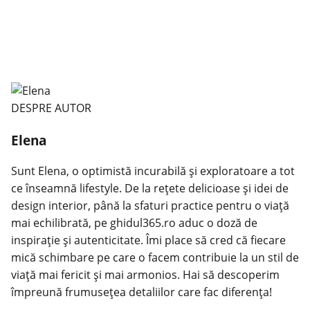
DESPRE AUTOR
Elena
Sunt Elena, o optimistă incurabilă și exploratoare a tot
ce înseamnă lifestyle. De la rețete delicioase și idei de
design interior, până la sfaturi practice pentru o viață
mai echilibrată, pe ghidul365.ro aduc o doză de
inspirație și autenticitate. Îmi place să cred că fiecare
mică schimbare pe care o facem contribuie la un stil de
viață mai fericit și mai armonios. Hai să descoperim
împreună frumusețea detaliilor care fac diferența!