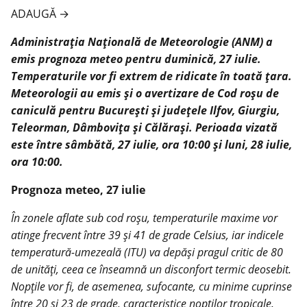
ADAUGĂ
→
Administrația Națională de Meteorologie (ANM) a
emis prognoza meteo pentru duminică, 27 iulie.
Temperaturile vor fi extrem de ridicate în toată țara.
Meteorologii au emis și o avertizare de Cod roșu de
caniculă pentru București și județele Ilfov, Giurgiu,
Teleorman, Dâmbovița și Călărași. Perioada vizată
este între sâmbătă, 27 iulie, ora 10:00 și luni, 28 iulie,
ora 10:00.
Prognoza meteo, 27 iulie
În zonele aflate sub cod roșu, temperaturile maxime vor
atinge frecvent între 39 și 41 de grade Celsius, iar indicele
temperatură-umezeală (ITU) va depăși pragul critic de 80
de unități, ceea ce înseamnă un disconfort termic deosebit.
Nopțile vor fi, de asemenea, sufocante, cu minime cuprinse
între 20 și 23 de grade, caracteristice nopților tropicale.