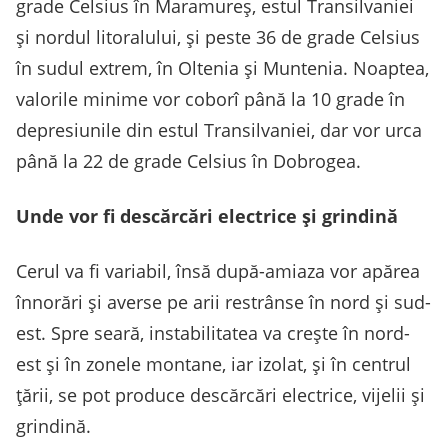
grade Celsius în Maramureș, estul Transilvaniei
și nordul litoralului, și peste 36 de grade Celsius
în sudul extrem, în Oltenia și Muntenia. Noaptea,
valorile minime vor coborî până la 10 grade în
depresiunile din estul Transilvaniei, dar vor urca
până la 22 de grade Celsius în Dobrogea.
Unde vor fi descărcări electrice și grindină
Cerul va fi variabil, însă după-amiaza vor apărea
înnorări și averse pe arii restrânse în nord și sud-
est. Spre seară, instabilitatea va crește în nord-
est și în zonele montane, iar izolat, și în centrul
țării, se pot produce descărcări electrice, vijelii și
grindină.