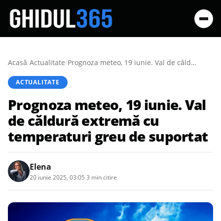
Acasă
/
Actualitate
/
Prognoza meteo, 19 iunie. Val de căldură extremă cu temperaturi greu de suportat
ACTUALITATE
Prognoza meteo, 19 iunie. Val
de căldură extremă cu
temperaturi greu de suportat
Elena
20 iunie 2025, 03:05
·
3 min citire