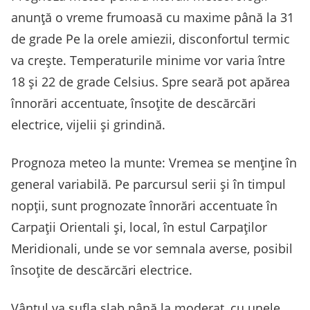
anunță o vreme frumoasă cu maxime până la 31
de grade Pe la orele amiezii, disconfortul termic
va crește. Temperaturile minime vor varia între
18 și 22 de grade Celsius. Spre seară pot apărea
înnorări accentuate, însoțite de descărcări
electrice, vijelii și grindină.
Prognoza meteo la munte: Vremea se menține în
general variabilă. Pe parcursul serii și în timpul
nopții, sunt prognozate înnorări accentuate în
Carpații Orientali și, local, în estul Carpaților
Meridionali, unde se vor semnala averse, posibil
însoțite de descărcări electrice.
Vântul va sufla slab până la moderat, cu unele