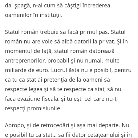
dai șpagă, n-ai cum să câștigi încrederea
oamenilor în instituții.
Statul român trebuie sa facă primul pas. Statul
român nu are voie să aibă datorii la privat. Și în
momentul de față, statul român datorează
antreprenorilor, probabil și nu numai, multe
miliarde de euro. Lucrul ăsta nu e posibil, pentru
că tu ca stat ai pretenția de la oameni să
respecte legea și să te respecte ca stat, să nu
facă evaziune fiscală, și tu ești cel care nu-ți
respecți promisiunile.
Apropo, și de retrocedări și așa mai departe. Nu
e posibil tu ca stat… să fii dator cetățeanului și în