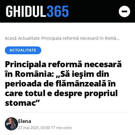
Acasă
/
Actualitate
/
Principala reformă necesară în România: „Să ieșim din perioada de flămânzeală în care totul e despre propriul stomac”
ACTUALITATE
Principala reformă necesară
în România: „Să ieșim din
perioada de flămânzeală în
care totul e despre propriul
stomac”
Elena
27 mai 2025, 03:00
·
17 min citire