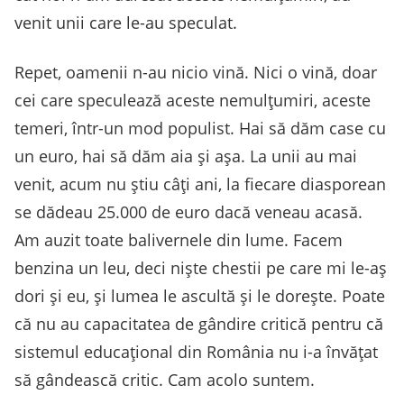
venit unii care le-au speculat.
Repet, oamenii n-au nicio vină. Nici o vină, doar
cei care speculează aceste nemulțumiri, aceste
temeri, într-un mod populist. Hai să dăm case cu
un euro, hai să dăm aia și așa. La unii au mai
venit, acum nu știu câți ani, la fiecare diasporean
se dădeau 25.000 de euro dacă veneau acasă.
Am auzit toate balivernele din lume. Facem
benzina un leu, deci niște chestii pe care mi le-aș
dori și eu, și lumea le ascultă și le dorește. Poate
că nu au capacitatea de gândire critică pentru că
sistemul educațional din România nu i-a învățat
să gândească critic. Cam acolo suntem.