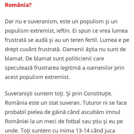
România?
Dar nu e suveranism, este un populism și un
populism extremist, ieftin. Ei spun ce vrea lumea
frustrată se audă și au un teren fertil. Lumea e pe
drept cuvânt frustrată. Oamenii ăștia nu sunt de
blamat. De blamat sunt politicienii care
speculează frustrarea legitimă a oamenilor prin
acest populism extremist.
Suveraniști suntem toți. Și prin Constituție.
România este un stat suveran. Tuturor ni se face
probabil pielea de găină când ascultăm imnul
României la un meci de fotbal sau știu și eu pe
unde. Toți suntem cu inima 13-14 când juca