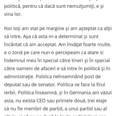
politică, pentru că dacă sunt nemulțumiți, e și
vina lor.
Noi toți am stat pe margine și am așteptat ca alții
să intre. Așa că asta m-a determinat și sunt
încântat că am acceptat. Am învățat foarte multe,
e o zonă pe care nun-o percepeam ca atare si
îndemnul meu în special către tineri și în special
către oameni de afaceri e să intre în politică și în
administrație. Politica neînsemnând post de
deputat sau de senator. Politica se face la firul
ierbii. Politica înseamnă, și în Germania am văzut
asta, nu exista CEO sau primele două, trei etaje
să nu fie membri de partid, a unui partid sau al