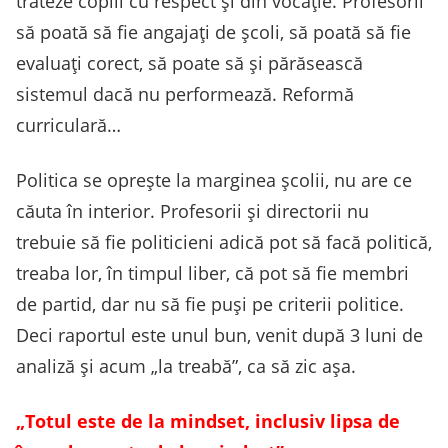
trateze copiii cu respect și din vocație. Profesorii
să poată să fie angajați de școli, să poată să fie
evaluați corect, să poate să și părăsească
sistemul dacă nu performează. Reformă
curriculară…
Politica se oprește la marginea școlii, nu are ce
căuta în interior. Profesorii și directorii nu
trebuie să fie politicieni adică pot să facă politică,
treaba lor, în timpul liber, că pot să fie membri
de partid, dar nu să fie puși pe criterii politice.
Deci raportul este unul bun, venit după 3 luni de
analiză și acum „la treabă”, ca să zic așa.
„Totul este de la mindset, inclusiv lipsa de