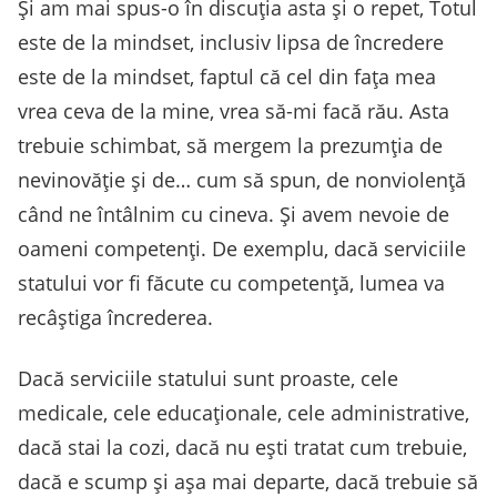
Și am mai spus-o în discuția asta și o repet, Totul
este de la mindset, inclusiv lipsa de încredere
este de la mindset, faptul că cel din fața mea
vrea ceva de la mine, vrea să-mi facă rău. Asta
trebuie schimbat, să mergem la prezumția de
nevinovăție și de… cum să spun, de nonviolență
când ne întâlnim cu cineva. Și avem nevoie de
oameni competenți. De exemplu, dacă serviciile
statului vor fi făcute cu competență, lumea va
recâștiga încrederea.
Dacă serviciile statului sunt proaste, cele
medicale, cele educaționale, cele administrative,
dacă stai la cozi, dacă nu ești tratat cum trebuie,
dacă e scump și așa mai departe, dacă trebuie să