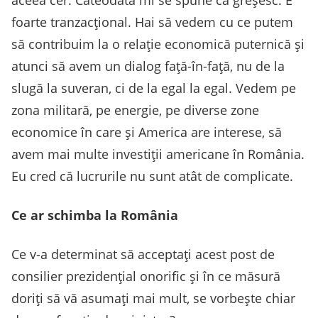
aceea cer. Câteodată mi se spune că greșesc. E
foarte tranzacțional. Hai să vedem cu ce putem
să contribuim la o relație economică puternică și
atunci să avem un dialog față-în-față, nu de la
slugă la suveran, ci de la egal la egal. Vedem pe
zona militară, pe energie, pe diverse zone
economice în care și America are interese, să
avem mai multe investiții americane în România.
Eu cred că lucrurile nu sunt atât de complicate.
Ce ar schimba la România
Ce v-a determinat să acceptați acest post de
consilier prezidențial onorific și în ce măsură
doriți să vă asumați mai mult, se vorbește chiar