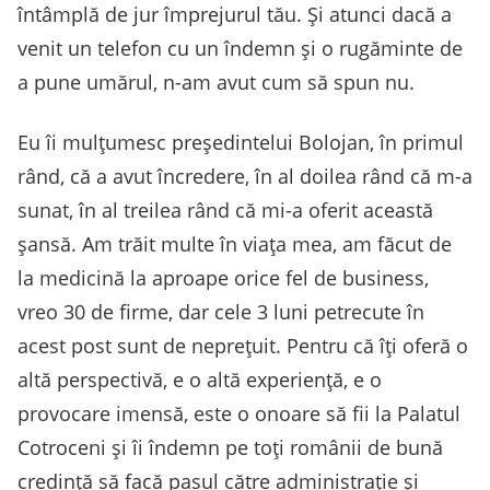
întâmplă de jur împrejurul tău. Și atunci dacă a
venit un telefon cu un îndemn și o rugăminte de
a pune umărul, n-am avut cum să spun nu.
Eu îi mulțumesc președintelui Bolojan, în primul
rând, că a avut încredere, în al doilea rând că m-a
sunat, în al treilea rând că mi-a oferit această
șansă. Am trăit multe în viața mea, am făcut de
la medicină la aproape orice fel de business,
vreo 30 de firme, dar cele 3 luni petrecute în
acest post sunt de neprețuit. Pentru că îți oferă o
altă perspectivă, e o altă experiență, e o
provocare imensă, este o onoare să fii la Palatul
Cotroceni și îi îndemn pe toți românii de bună
credință să facă pasul către administrație și