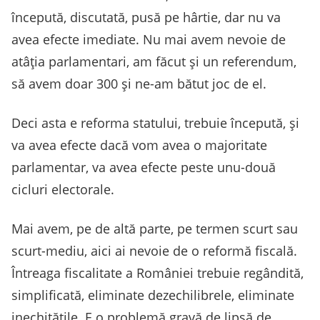
începută, discutată, pusă pe hârtie, dar nu va
avea efecte imediate. Nu mai avem nevoie de
atâția parlamentari, am făcut și un referendum,
să avem doar 300 și ne-am bătut joc de el.
Deci asta e reforma statului, trebuie începută, și
va avea efecte dacă vom avea o majoritate
parlamentar, va avea efecte peste unu-două
cicluri electorale.
Mai avem, pe de altă parte, pe termen scurt sau
scurt-mediu, aici ai nevoie de o reformă fiscală.
Întreaga fiscalitate a României trebuie regândită,
simplificată, eliminate dezechilibrele, eliminate
inechitățile. E o problemă gravă de lipsă de