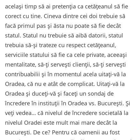
același timp să ai pretenția ca cetățeanul să fie
corect cu tine. Cineva dintre cei doi trebuie să
facă primul pas și ăsta nu poate să fie decât
statul. Statul nu trebuie să aibă datorii, statul
trebuia să-și trateze cu respect cetățeanul,
serviciile statului să fie ca cele private, aceeași
mentalitate, să-ți servești clienții, să-ți serveşti
contribuabilii și în momentul acela uitați-vă la
Oradea, că nu e atât de complicat. Uitați-vă la
Oradea și duceți-vă și faceți un sondaj de
încredere în instituții în Oradea vs. București. Și
veți vedea… că nivelul de încredere societală la
nivelul Oradei este mult mai mare decât la
București. De ce? Pentru că oamenii au fost