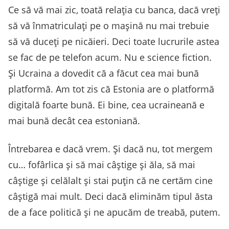
Ce să vă mai zic, toată relația cu banca, dacă vreți
să vă înmatriculați pe o mașină nu mai trebuie
să vă duceți pe nicăieri. Deci toate lucrurile astea
se fac de pe telefon acum. Nu e science fiction.
Și Ucraina a dovedit că a făcut cea mai bună
platformă. Am tot zis că Estonia are o platformă
digitală foarte bună. Ei bine, cea ucraineană e
mai bună decât cea estoniană.
Întrebarea e dacă vrem. Și dacă nu, tot mergem
cu… fofârlica și să mai câștige și ăla, să mai
câştige și celălalt și stai puţin că ne certăm cine
câştigă mai mult. Deci dacă eliminăm tipul ăsta
de a face politică și ne apucăm de treabă, putem.