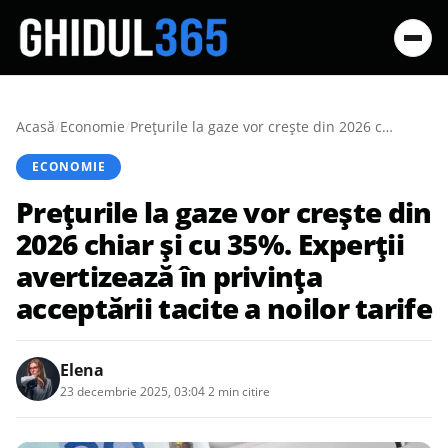
Acasă
/
Economie
/
Prețurile la gaze vor crește din 2026 chiar și cu 35%. Experții avertizează în privința acceptării tacite a noilor tarife
ECONOMIE
Prețurile la gaze vor crește din
2026 chiar și cu 35%. Experții
avertizează în privința
acceptării tacite a noilor tarife
Elena
23 decembrie 2025, 03:04
·
2 min citire