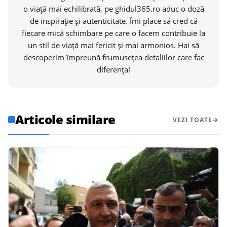
o viață mai echilibrată, pe ghidul365.ro aduc o doză
de inspirație și autenticitate. Îmi place să cred că
fiecare mică schimbare pe care o facem contribuie la
un stil de viață mai fericit și mai armonios. Hai să
descoperim împreună frumusețea detaliilor care fac
diferența!
Articole similare
VEZI TOATE