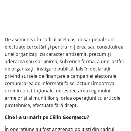
De asemenea, în cadrul aceluiași dosar penal sunt
efectuate cercetări și pentru inițierea sau constituirea
unei organizații cu caracter antisemit, precum și
aderarea sau sprijinirea, sub orice formă, a unei astfel
de organizații, instigare publică, fals în declarații
privind sursele de finanțare a campaniei electorale,
comunicarea de informații false, acțiuni împotriva
ordinii constituționale, nerespectarea regimului
armelor și al munițiilor și orice operațiuni cu articole
pirotehnice, efectuate fără drept.
Cine l-a urmărit pe Călin Georgescu?
În operațiune au fost angrenați polițiști din cadrul