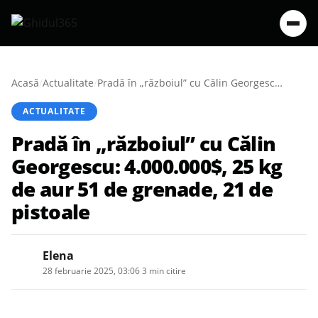
Acasă
/
Actualitate
/
Pradă în „războiul” cu Călin Georgescu: 4.000.000$, 25 kg de aur 51 de grenade, 21 de pistoale
ACTUALITATE
Pradă în „războiul” cu Călin
Georgescu: 4.000.000$, 25 kg
de aur 51 de grenade, 21 de
pistoale
Elena
28 februarie 2025, 03:06
·
3 min citire