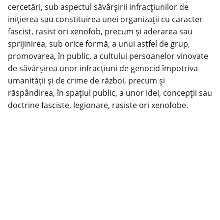
cercetări, sub aspectul săvârșirii infracțiunilor de
inițierea sau constituirea unei organizații cu caracter
fascist, rasist ori xenofob, precum și aderarea sau
sprijinirea, sub orice formă, a unui astfel de grup,
promovarea, în public, a cultului persoanelor vinovate
de săvârșirea unor infracțiuni de genocid împotriva
umanității și de crime de război, precum și
răspândirea, în spațiul public, a unor idei, concepții sau
doctrine fasciste, legionare, rasiste ori xenofobe.