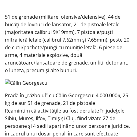
51 de grenade (militare, ofensive/defensive), 44 de
bucăți de lovituri de lansator, 21 de pistoale letale
(majoritatea calibrul 9X19mm), 7 pistoale/puști
mitralieră letale (calibrul 7,62mm și 7,65mm), peste 20
de cutii/pachete/pungi cu muniție letală, 6 piese de
arme, 4 materiale explozive, două
aruncătoare/lansatoare de grenade, un fitil detonant,
o lunetă, precum și alte bunuri.
Pradă în „războiul” cu Călin Georgescu: 4.000.000$, 25
kg de aur 51 de grenade, 21 de pistoale
Reamintim că activitățile au fost derulate în județele
Sibiu, Mureș, Ilfov, Timiș și Cluj, fiind vizate 27 de
persoane și 4 sedii aparținând unor persoane juridice,
în cadrul unui dosar penal, în care sunt efectuate