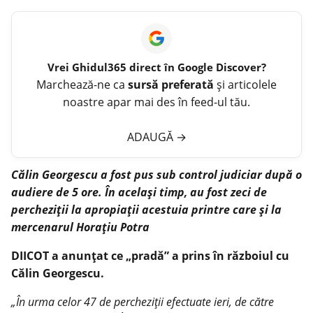
Vrei
Ghidul365
direct în Google Discover?
Marchează-ne ca
sursă preferată
și articolele
noastre apar mai des în feed-ul tău.
ADAUGĂ
→
Călin Georgescu a fost pus sub control judiciar după o
audiere de 5 ore. În același timp, au fost zeci de
percheziții la apropiații acestuia printre care și la
mercenarul Horațiu Potra
DIICOT a anunțat ce „pradă” a prins în războiul cu
Călin Georgescu.
„În urma celor 47 de percheziții efectuate ieri, de către