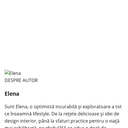
DESPRE AUTOR
Elena
Sunt Elena, o optimistă incurabilă și exploratoare a tot
ce înseamnă lifestyle. De la rețete delicioase și idei de
design interior, până la sfaturi practice pentru o viață
mai echilibrată, pe ghidul365.ro aduc o doză de