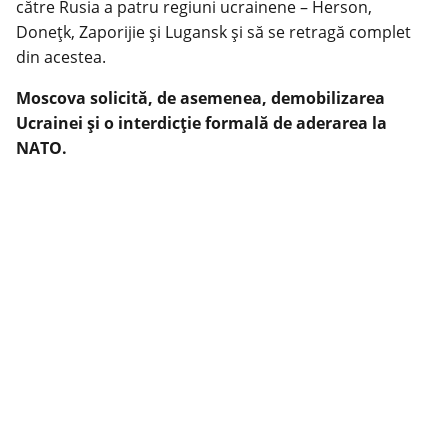
către Rusia a patru regiuni ucrainene – Herson,
Donețk, Zaporijie și Lugansk și să se retragă complet
din acestea.
Moscova solicită, de asemenea, demobilizarea
Ucrainei și o interdicție formală de aderarea la
NATO.