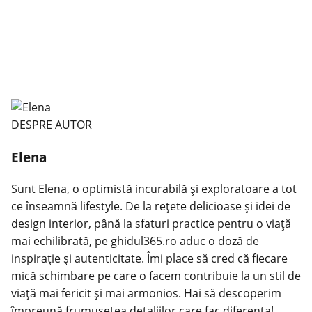
DESPRE AUTOR
Elena
Sunt Elena, o optimistă incurabilă și exploratoare a tot
ce înseamnă lifestyle. De la rețete delicioase și idei de
design interior, până la sfaturi practice pentru o viață
mai echilibrată, pe ghidul365.ro aduc o doză de
inspirație și autenticitate. Îmi place să cred că fiecare
mică schimbare pe care o facem contribuie la un stil de
viață mai fericit și mai armonios. Hai să descoperim
împreună frumusețea detaliilor care fac diferența!