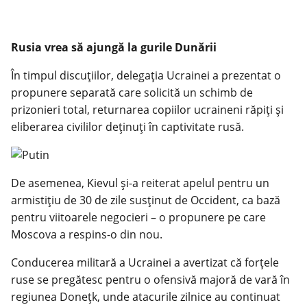
Rusia vrea să ajungă la gurile Dunării
În timpul discuțiilor, delegația Ucrainei a prezentat o
propunere separată care solicită un schimb de
prizonieri total, returnarea copiilor ucraineni răpiți și
eliberarea civililor deținuți în captivitate rusă.
De asemenea, Kievul și-a reiterat apelul pentru un
armistițiu de 30 de zile susținut de Occident, ca bază
pentru viitoarele negocieri – o propunere pe care
Moscova a respins-o din nou.
Conducerea militară a Ucrainei a avertizat că forțele
ruse se pregătesc pentru o ofensivă majoră de vară în
regiunea Donețk, unde atacurile zilnice au continuat