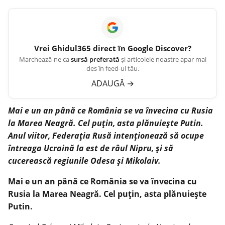
Vrei
Ghidul365
direct în Google Discover?
Marchează-ne ca
sursă preferată
și articolele noastre apar mai
des în feed-ul tău.
ADAUGĂ
→
Mai e un an până ce România se va învecina cu Rusia
la Marea Neagră. Cel puțin, asta plănuiește Putin.
Anul viitor, Federația Rusă intenționează să ocupe
întreaga Ucraină la est de râul Nipru, și să
cucerească regiunile Odesa și Mikolaiv.
Mai e un an până ce România se va învecina cu
Rusia la Marea Neagră. Cel puțin, asta plănuiește
Putin.