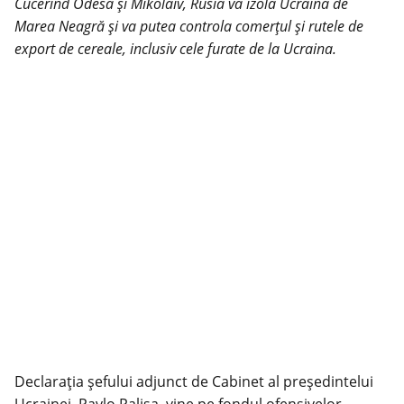
Cucerind Odesa și Mikolaiv, Rusia va izola Ucraina de
Marea Neagră și va putea controla comerțul și rutele de
export de cereale, inclusiv cele furate de la Ucraina.
Declarația șefului adjunct de Cabinet al președintelui