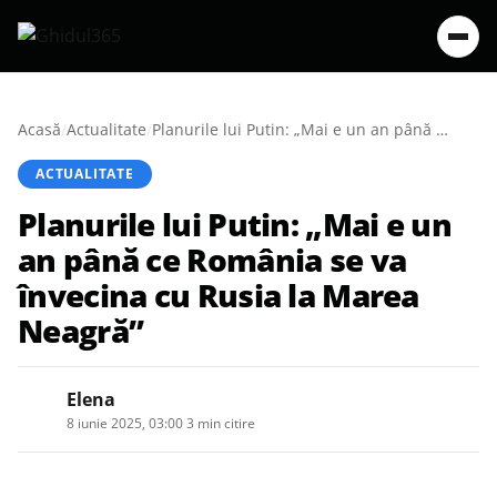
Acasă
/
Actualitate
/
Planurile lui Putin: „Mai e un an până ce România se va învecina cu Rusia la Marea Neagră”
ACTUALITATE
Planurile lui Putin: „Mai e un
an până ce România se va
învecina cu Rusia la Marea
Neagră”
Elena
8 iunie 2025, 03:00
·
3 min citire