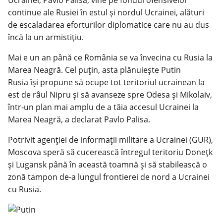
Ucrainei, Pavlo Palisa, vine pe fondul ofensivelor
continue ale Rusiei în estul și nordul Ucrainei, alături
de escaladarea eforturilor diplomatice care nu au dus
încă la un armistițiu.
Mai e un an până ce România se va învecina cu Rusia la
Marea Neagră. Cel puțin, asta plănuiește Putin
Rusia își propune să ocupe tot teritoriul ucrainean la
est de râul Nipru și să avanseze spre Odesa și Mikolaiv,
într-un plan mai amplu de a tăia accesul Ucrainei la
Marea Neagră, a declarat Pavlo Palisa.
Potrivit agenției de informații militare a Ucrainei (GUR),
Moscova speră să cucerească întregul teritoriu Donețk
și Lugansk până în această toamnă și să stabilească o
zonă tampon de-a lungul frontierei de nord a Ucrainei
cu Rusia.