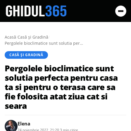
Acasă
/
Casă şi Gradină
/
Pergolele bioclimatice sunt solutia perfecta pentru casa ta si pentru o terasa care sa fie folosita atat ziua cat si seara
CASĂ ŞI GRADINĂ
Pergolele bioclimatice sunt
solutia perfecta pentru casa
ta si pentru o terasa care sa
fie folosita atat ziua cat si
seara
Elena
24 noiembrie 2022, 21:20
·
3 min citire