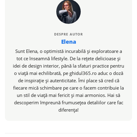
DESPRE AUTOR
Elena
Sunt Elena, o optimistă incurabilă și exploratoare a
tot ce înseamnă lifestyle. De la rețete delicioase și
idei de design interior, până la sfaturi practice pentru
o viață mai echilibrată, pe ghidul365.ro aduc o doză
de inspirație și autenticitate. Îmi place să cred că
fiecare mică schimbare pe care o facem contribuie la
un stil de viață mai fericit și mai armonios. Hai să
descoperim împreună frumusețea detaliilor care fac
diferența!