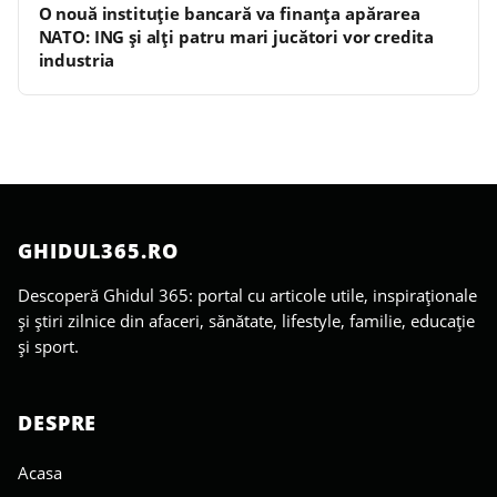
O nouă instituție bancară va finanța apărarea
NATO: ING și alți patru mari jucători vor credita
industria
GHIDUL365.RO
Descoperă Ghidul 365: portal cu articole utile, inspiraționale
și știri zilnice din afaceri, sănătate, lifestyle, familie, educație
și sport.
DESPRE
Acasa