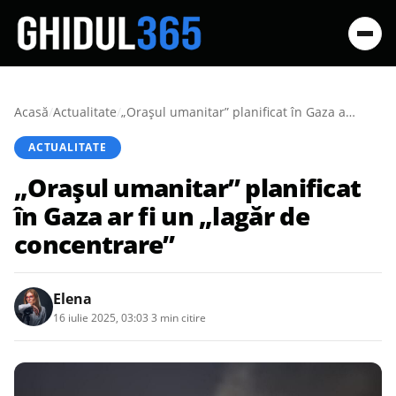
Acasă
/
Actualitate
/
„Oraşul umanitar” planificat în Gaza ar fi un „lagăr de concentrare”
ACTUALITATE
„Oraşul umanitar” planificat
în Gaza ar fi un „lagăr de
concentrare”
Elena
16 iulie 2025, 03:03
·
3 min citire