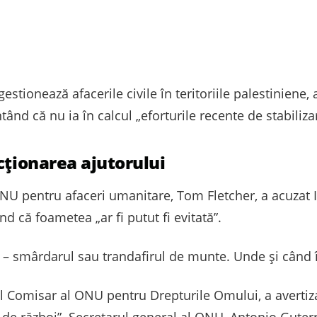
tionează afacerile civile în teritoriile palestiniene, 
ând că nu ia în calcul „eforturile recente de stabiliza
cționarea ajutorului
ONU pentru afaceri umanitare, Tom Fletcher, a acuzat 
nd că foametea „ar fi putut fi evitată”.
 – smârdarul sau trandafirul de munte. Unde și când 
l Comisar al ONU pentru Drepturile Omului, a avertizat