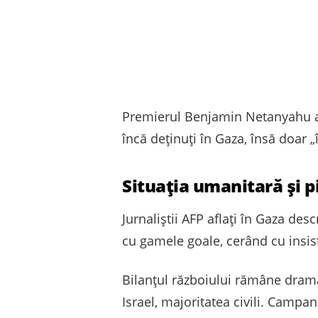
Premierul Benjamin Netanyahu a a
încă deținuți în Gaza, însă doar „
Situația umanitară și p
Jurnaliștii AFP aflați în Gaza de
cu gamele goale, cerând cu insis
Bilanțul războiului rămâne dram
Israel, majoritatea civili. Campa