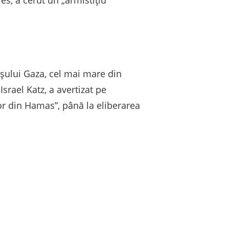
es, a cerut un „armistițiu
așului Gaza, cel mai mare din
srael Katz, a avertizat pe
ilor din Hamas”, până la eliberarea