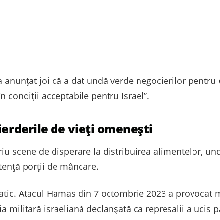
nunțat joi că a dat undă verde negocierilor pentru el
în condiții acceptabile pentru Israel”.
ierderile de vieți omenești
scriu scene de disperare la distribuirea alimentelor, 
tență porții de mâncare.
atic. Atacul Hamas din 7 octombrie 2023 a provocat 
nia militară israeliană declanșată ca represalii a ucis