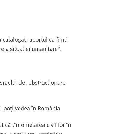
a catalogat raportul ca fiind
re a situației umanitare”.
Israelul de „obstrucționare
îl poți vedea în România
 că „înfometarea civililor în