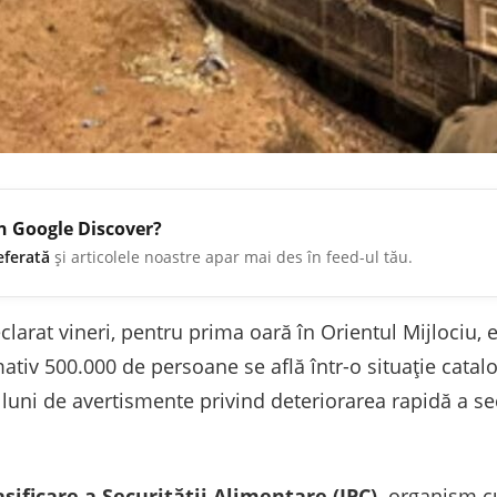
în Google Discover?
eferată
și articolele noastre apar mai des în feed-ul tău.
larat vineri, pentru prima oară în Orientul Mijlociu, e
tiv 500.000 de persoane se află într-o situație catalo
uni de avertismente privind deteriorarea rapidă a sec
sificare a Securității Alimentare (IPC),
organism cu