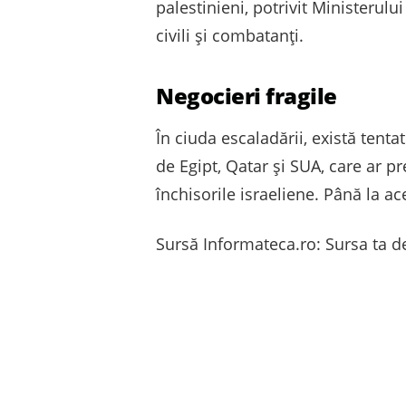
palestinieni, potrivit Ministerulu
civili și combatanți.
Negocieri fragile
În ciuda escaladării, există tent
de Egipt, Qatar și SUA, care ar p
închisorile israeliene. Până la a
Sursă Informateca.ro: Sursa ta de