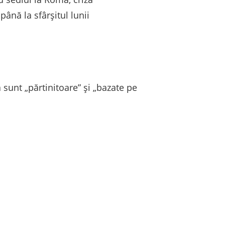
ână la sfârșitul lunii
sunt „părtinitoare” și „bazate pe