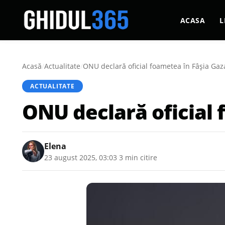
ACASA
L
Acasă
/
Actualitate
/
ONU declară oficial foametea în Fâșia Gaz
ACTUALITATE
ONU declară oficial 
Elena
23 august 2025, 03:03
·
3 min citire