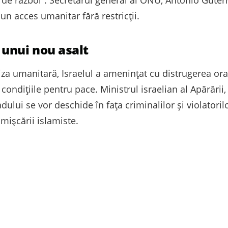
 de război”. Secretarul general al ONU, Antonio Guterr
 un acces umanitar fără restricții.
unui nou asalt
criza umanitară, Israelul a amenințat cu distrugerea or
dițiile pentru pace. Ministrul israelian al Apărării, I
adului se vor deschide în fața criminalilor și violator
mișcării islamiste.