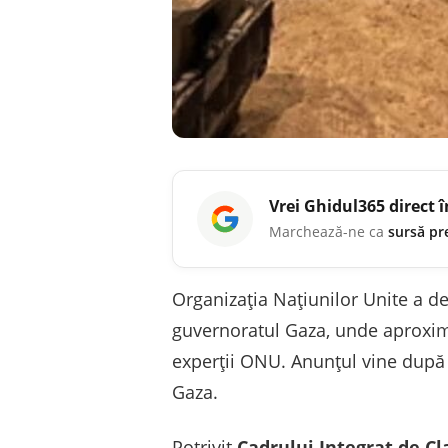
Vrei
Ghidul365
direct 
Marchează-ne ca
sursă pr
Organizația Națiunilor Unite a dec
guvernoratul Gaza, unde aproxima
experții ONU. Anunțul vine după l
Gaza.
Potrivit
Cadrului Integrat de Cla