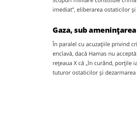
scopuri militare constituie crimă
imediat”, eliberarea ostaticilor și
Gaza, sub amenințarea 
În paralel cu acuzațiile privind 
enclavă, dacă Hamas nu acceptă con
rețeaua X că „în curând, porțile i
tuturor ostaticilor și dezarmarea 