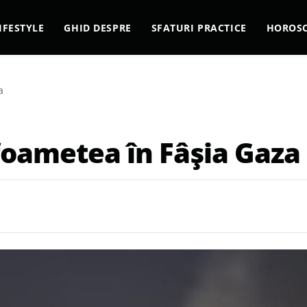
IFESTYLE
GHID DESPRE
SFATURI PRACTICE
HOROS
a
foametea în Fâșia Gaza