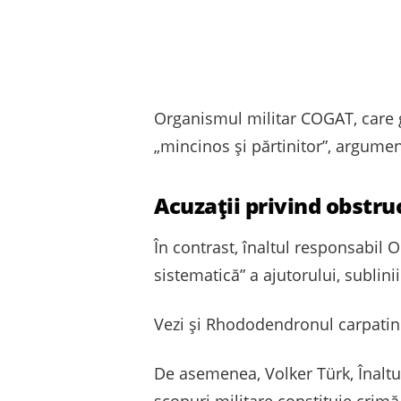
Organismul militar COGAT, care ges
„mincinos și părtinitor”, argument
Acuzații privind obstru
În contrast, înaltul responsabil 
sistematică” a ajutorului, sublinii
Vezi și Rhododendronul carpatin
De asemenea, Volker Türk, Înaltu