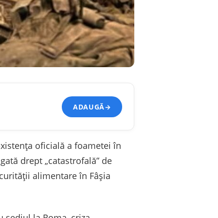
ADAUGĂ
→
xistența oficială a foametei în
gată drept „catastrofală” de
urității alimentare în Fâșia
 sediul la Roma, criza