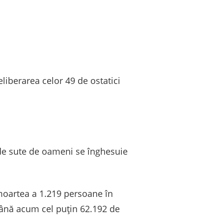
iberarea celor 49 de ostatici
unde sute de oameni se înghesuie
moartea a 1.219 persoane în
 până acum cel puțin 62.192 de