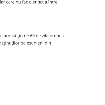
ar care nu fac distincția între
e armistițiu de 60 de zile propus
eținuților palestinieni din