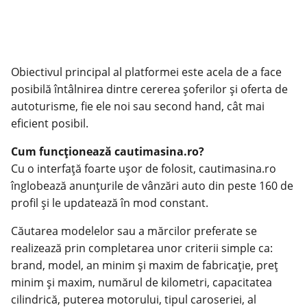
Obiectivul principal al platformei este acela de a face
posibilă întâlnirea dintre cererea șoferilor și oferta de
autoturisme, fie ele noi sau
second hand
, cât mai
eficient posibil.
Cum funcționează cautimasina.ro?
Cu o interfață foarte ușor de folosit, cautimasina.ro
înglobează anunțurile de vânzări auto din peste 160 de
profil și le updatează în mod constant.
Căutarea modelelor sau a mărcilor preferate se
realizează prin completarea unor criterii simple ca:
brand, model, an minim și maxim de fabricație, preț
minim și maxim, numărul de kilometri, capacitatea
cilindrică, puterea motorului, tipul caroseriei, al