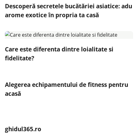
Descoperă secretele bucătăriei asiatice: adu
arome exotice în propria ta casă
Care este diferenta dintre loialitate si
fidelitate?
Alegerea echipamentului de fitness pentru
acasă
ghidul365.ro