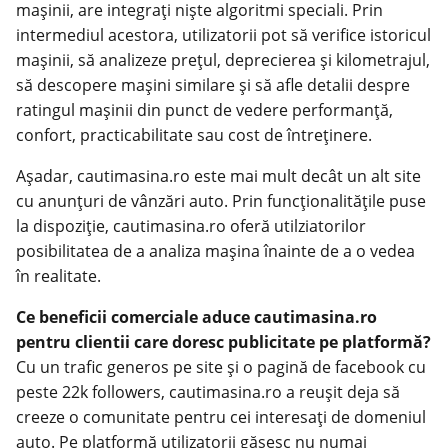
mașinii, are integrați niște algoritmi speciali. Prin
intermediul acestora, utilizatorii pot să verifice istoricul
mașinii, să analizeze prețul, deprecierea și kilometrajul,
să descopere mașini similare și să afle detalii despre
ratingul mașinii din punct de vedere performanță,
confort, practicabilitate sau cost de întreținere.
Așadar, cautimasina.ro este mai mult decât un alt site
cu anunțuri de vânzări auto. Prin funcționalitățile puse
la dispoziție, cautimasina.ro oferă utilziatorilor
posibilitatea de a analiza mașina înainte de a o vedea
în realitate.
Ce beneficii comerciale aduce cautimasina.ro
pentru clientii care doresc publicitate pe platformă?
Cu un trafic generos pe site și o pagină de facebook cu
peste 22k followers, cautimasina.ro a reușit deja să
creeze o comunitate pentru cei interesați de domeniul
auto. Pe platformă utilizatorii găsesc nu numai