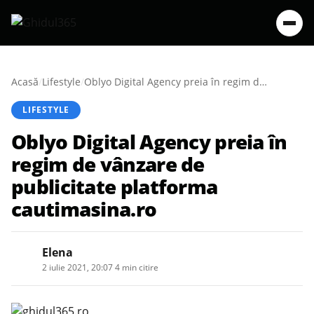
Acasă
/
Lifestyle
/
Oblyo Digital Agency preia în regim de vânzare de publicitate platforma cautimasina.ro
LIFESTYLE
Oblyo Digital Agency preia în
regim de vânzare de
publicitate platforma
cautimasina.ro
Elena
2 iulie 2021, 20:07
·
4 min citire