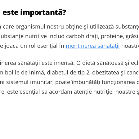
ce este importantă?
in care organismul nostru obține și utilizează substanț
 substanțe nutritive includ carbohidrați, proteine, grăs
 joacă un rol esențial în
menținerea sănătății
noastr
nerea sănătății este imensă. O dietă sănătoasă și echi
 bolile de inimă, diabetul de tip 2, obezitatea și can
ni sistemul imunitar, poate îmbunătăți funcționarea cr
e, este esențial să acordăm atenție nutriției noastre 