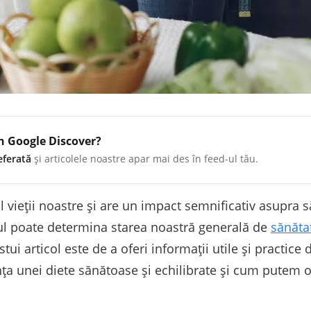
în Google Discover?
eferată
și articolele noastre apar mai des în feed-ul tău.
al vieții noastre și are un impact semnificativ asupra 
 poate determina starea noastră generală de
sănăta
tui articol este de a oferi informații utile și practice 
a unei diete sănătoase și echilibrate și cum putem ob