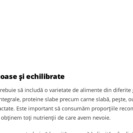
oase și echilibrate
trebuie să includă o varietate de alimente din diferit
 integrale, proteine slabe precum carne slabă, pește, 
lactate. Este important să consumăm proporțiile reco
 obținem toți nutrienții de care avem nevoie.