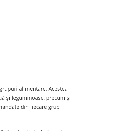
e grupuri alimentare. Acestea
ouă și leguminoase, precum și
mandate din fiecare grup