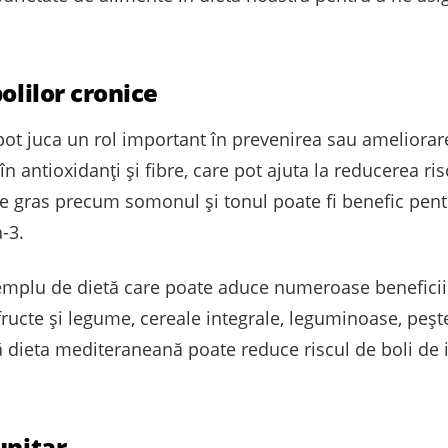
olilor cronice
 pot juca un rol important în prevenirea sau ameliora
n antioxidanți și fibre, care pot ajuta la reducerea ris
gras precum somonul și tonul poate fi benefic pentr
-3.
mplu de dietă care poate aduce numeroase beneficii 
ucte și legume, cereale integrale, leguminoase, pește,
ă dieta mediteraneană poate reduce riscul de boli de 
unitar