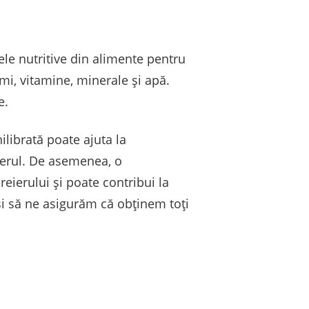
ele nutritive din alimente pentru
imi, vitamine, minerale și apă.
e.
librată poate ajuta la
cerul. De asemenea, o
eierului și poate contribui la
și să ne asigurăm că obținem toți