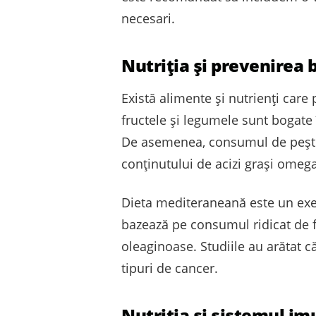
necesari.
Nutriția și prevenirea b
Există alimente și nutrienți care
fructele și legumele sunt bogate î
De asemenea, consumul de pește 
conținutului de acizi grași omega
Dieta mediteraneană este un exe
bazează pe consumul ridicat de fr
oleaginoase. Studiile au arătat c
tipuri de cancer.
Nutriția și sistemul im