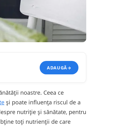
ADAUGĂ
→
sănătății noastre. Ceea ce
te
și poate influența riscul de a
despre nutriție și sănătate, pentru
ține toți nutrienții de care