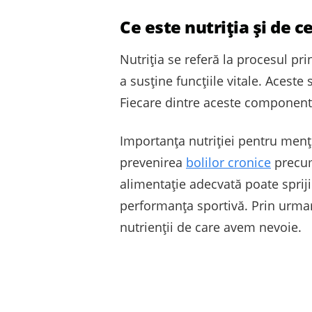
Ce este nutriția și de 
Nutriția se referă la procesul pr
a susține funcțiile vitale. Aceste
Fiecare dintre aceste componente
Importanța nutriției pentru menți
prevenirea
bolilor cronice
precum
alimentație adecvată poate spriji
performanța sportivă. Prin urmar
nutrienții de care avem nevoie.