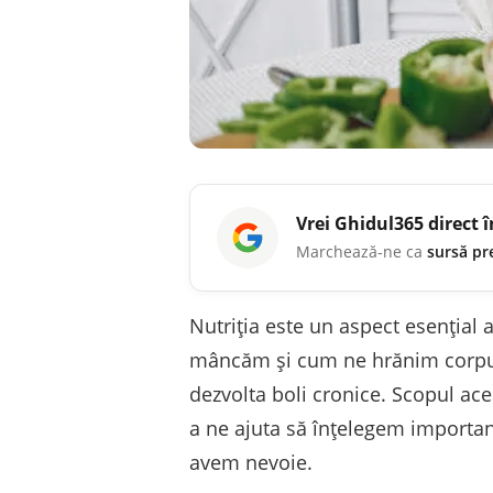
Vrei
Ghidul365
direct 
Marchează-ne ca
sursă pr
Nutriția este un aspect esențial 
mâncăm și cum ne hrănim corpul
dezvolta boli cronice. Scopul aces
a ne ajuta să înțelegem importanț
avem nevoie.