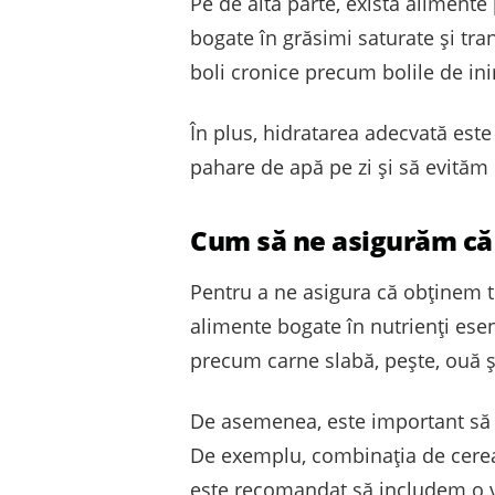
Pe de altă parte, există alimente
bogate în grăsimi saturate și tra
boli cronice precum bolile de ini
În plus, hidratarea adecvată est
pahare de apă pe zi și să evităm 
Cum să ne asigurăm că 
Pentru a ne asigura că obținem t
alimente bogate în nutrienți esen
precum carne slabă, pește, ouă ș
De asemenea, este important să 
De exemplu, combinația de cerea
este recomandat să includem o va