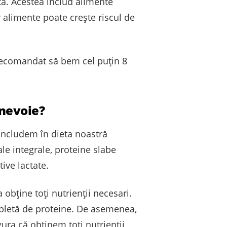
etă. Acestea includ alimente
 alimente poate crește riscul de
 recomandat să bem cel puțin 8
 nevoie?
 includem în dieta noastră
le integrale, proteine slabe
ive lactate.
ține toți nutrienții necesari.
pletă de proteine. De asemenea,
ura că obținem toți nutrienții