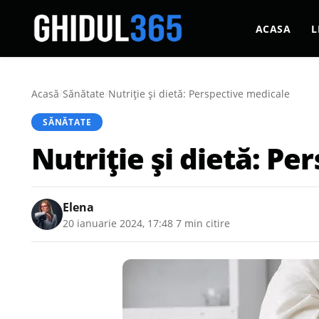
ACASA
L
Acasă
/
Sănătate
/
Nutriție și dietă: Perspective medicale
SĂNĂTATE
Nutriție și dietă: P
Elena
20 ianuarie 2024, 17:48
·
7 min citire