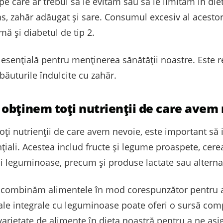
 pe care ar trebui să le evităm sau să le limităm în di
ns, zahăr adăugat și sare. Consumul excesiv al acestor
mă și diabetul de tip 2.
e esențială pentru menținerea sănătății noastre. Este
băuturile îndulcite cu zahăr.
obținem toți nutrienții de care avem
oți nutrienții de care avem nevoie, este important să
țiali. Acestea includ fructe și legume proaspete, cerea
i leguminoase, precum și produse lactate sau alternat
combinăm alimentele în mod corespunzător pentru a ob
le integrale cu leguminoase poate oferi o sursă com
rietate de alimente în dieta noastră pentru a ne asig