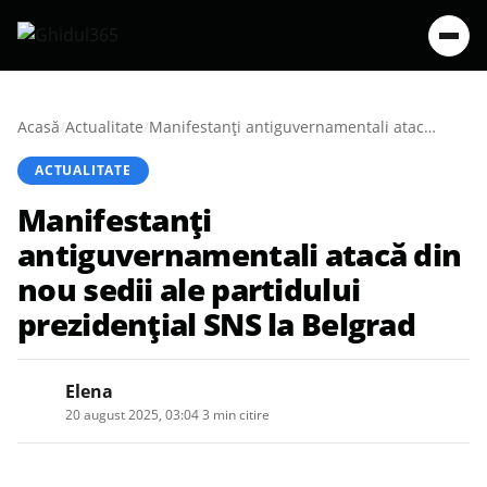
Acasă
/
Actualitate
/
Manifestanţi antiguvernamentali atacă din nou sedii ale partidului prezidenţial SNS la Belgrad
ACTUALITATE
Manifestanţi
antiguvernamentali atacă din
nou sedii ale partidului
prezidenţial SNS la Belgrad
Elena
20 august 2025, 03:04
·
3 min citire