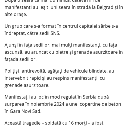
După o seară calmă, duminică, câteva mii de
manifestanţi au ieşit luni seara în stradă la Belgrad şi în
alte oraşe.
Un grup care s-a format în centrul capitalei sârbe s-a
îndreptat, către sedii SNS.
Ajunşi în faţa sediilor, mai mulţi manifestanţi, cu faţa
ascunsă, au aruncat cu pietre şi grenade asurzitoare în
faţada sediilor.
Poliţişti antirevoltă, agăţaţi de vehicule blindate, au
intervebnit rapid şi au respins manifestanţii cu
grenade asurzitoare.
Manifestaţii au loc în mod regulat în Serbia după
surparea în noiembrie 2024 a unei copertine de beton
în Gara Novi Sad.
Această tragedie – soldată cu 16 morţi – a fost