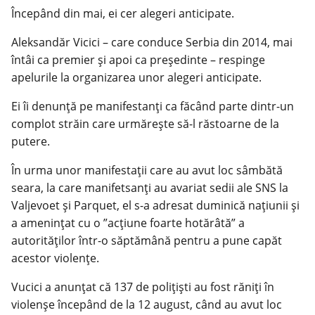
Începând din mai, ei cer alegeri anticipate.
Aleksandăr Vicici – care conduce Serbia din 2014, mai
întâi ca premier şi apoi ca preşedinte – respinge
apelurile la organizarea unor alegeri anticipate.
Ei îi denunţă pe manifestanţi ca făcând parte dintr-un
complot străin care urmăreşte să-l răstoarne de la
putere.
În urma unor manifestaţii care au avut loc sâmbătă
seara, la care manifetsanţi au avariat sedii ale SNS la
Valjevoet şi Parquet, el s-a adresat duminică naţiunii şi
a ameninţat cu o ”acţiune foarte hotărâtă” a
autorităţilor într-o săptămână pentru a pune capăt
acestor violenţe.
Vucici a anunţat că 137 de poliţişti au fost răniţi în
violenşe începând de la 12 august, când au avut loc