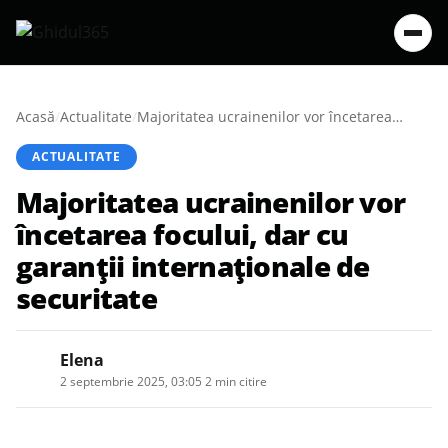
Acasă
/
Actualitate
/
Majoritatea ucrainenilor vor încetarea focului, dar cu garanții internaționale de securitate
ACTUALITATE
Majoritatea ucrainenilor vor
încetarea focului, dar cu
garanții internaționale de
securitate
Elena
2 septembrie 2025, 03:05
·
2 min citire