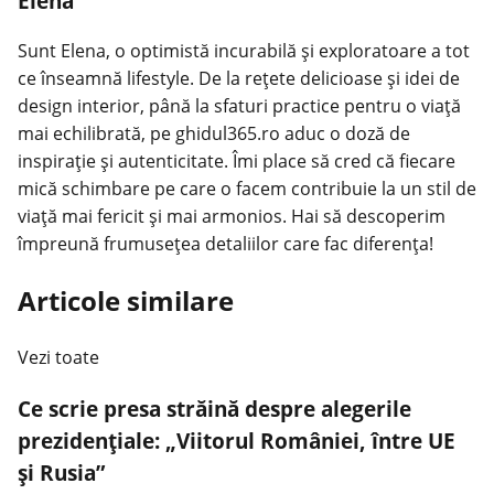
Elena
Sunt Elena, o optimistă incurabilă și exploratoare a tot
ce înseamnă lifestyle. De la rețete delicioase și idei de
design interior, până la sfaturi practice pentru o viață
mai echilibrată, pe ghidul365.ro aduc o doză de
inspirație și autenticitate. Îmi place să cred că fiecare
mică schimbare pe care o facem contribuie la un stil de
viață mai fericit și mai armonios. Hai să descoperim
împreună frumusețea detaliilor care fac diferența!
Articole similare
Vezi toate
Ce scrie presa străină despre alegerile
prezidențiale: „Viitorul României, între UE
și Rusia”