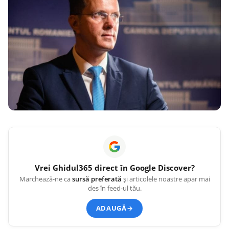
Vrei
Ghidul365
direct în Google Discover?
Marchează-ne ca
sursă preferată
și articolele noastre apar mai
des în feed-ul tău.
ADAUGĂ
→