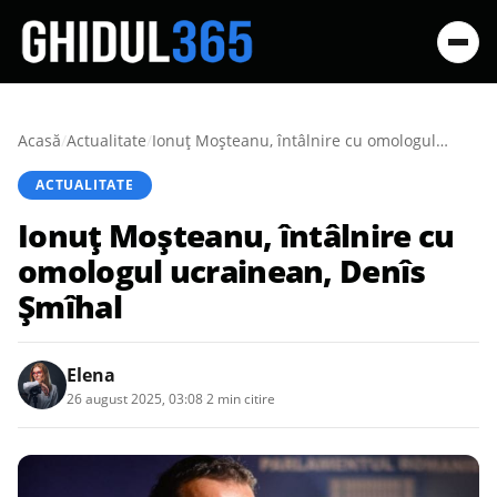
Acasă
/
Actualitate
/
Ionuţ Moşteanu, întâlnire cu omologul ucrainean, Denîs Şmîhal
ACTUALITATE
Ionuţ Moşteanu, întâlnire cu
omologul ucrainean, Denîs
Şmîhal
Elena
26 august 2025, 03:08
·
2 min citire