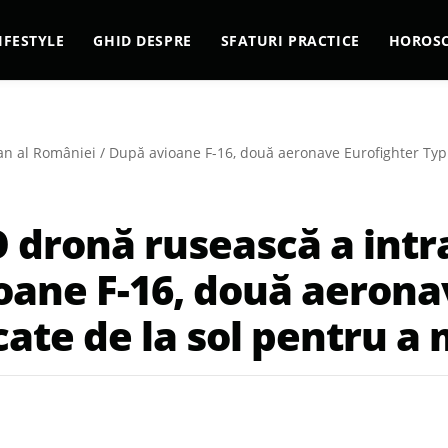
IFESTYLE
GHID DESPRE
SFATURI PRACTICE
HOROS
rian al României / După avioane F-16, două aeronave Eurofighter Typh
O dronă rusească a intra
oane F-16, două aerona
ate de la sol pentru a 