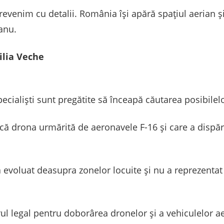
revenim cu detalii. România își apără spațiul aerian ș
anu.
ilia Veche
ialiști sunt pregătite să înceapă căutarea posibilelor
l, că drona urmărită de aeronavele F-16 și care a dispă
evoluat deasupra zonelor locuite și nu a reprezentat
rul legal pentru doborârea dronelor și a vehiculelor a