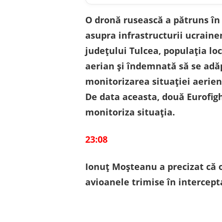
O dronă rusească a pătruns în
asupra infrastructurii ucrain
judeţului Tulcea, populația loc
aerian şi îndemnată să se adă
monitorizarea situaţiei aerien
De data aceasta, două Eurofigh
monitoriza situația.
23:08
Ionuţ Moşteanu a precizat că o
avioanele trimise în intercept