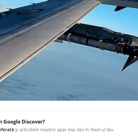
în Google Discover?
eferată
și articolele noastre apar mai des în feed-ul tău.