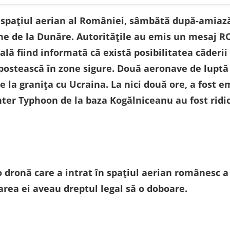
 spațiul aerian al României, sâmbătă după-amiază
ene de la Dunăre. Autorităţile au emis un mesaj R
ală fiind informată că există posibilitatea căderii
postească în zone sigure. Două aeronave de luptă 
e la graniţa cu Ucraina. La nici două ore, a fost e
ter Typhoon de la baza Kogălniceanu au fost ridic
 dronă care a intrat în spațiul aerian românesc a f
area ei aveau dreptul legal să o doboare.