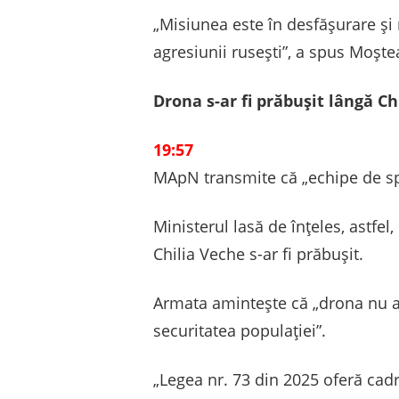
„Misiunea este în desfășurare și 
agresiunii rusești”, a spus Moște
Drona s-ar fi prăbușit lângă Ch
19:57
MApN transmite că „echipe de spec
Ministerul lasă de înțeles, astfe
Chilia Veche s-ar fi prăbușit.
Armata amintește că „drona nu a 
securitatea populației”.
„Legea nr. 73 din 2025 oferă cad