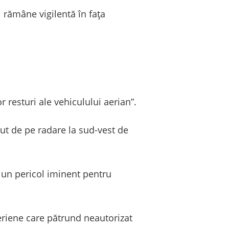
i rămâne vigilentă în fața
 resturi ale vehiculului aerian”.
rut de pe radare la sud-vest de
 un pericol iminent pentru
eriene care pătrund neautorizat