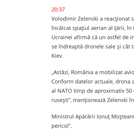
20:37
Volodimir Zelenski a reacționat 
încălcat spațiul aerian al țării, 
Ucrainei afirmă că un astfel de i
se îndreaptă dronele sale și cât t
Kiev.
„Astăzi, România a mobilizat avio
Conform datelor actuale, drona a 
al NATO timp de aproximativ 50 d
rusești”, menționează Zelenski în
Ministrul Apărării Ionuț Moșteanu
pericol”.