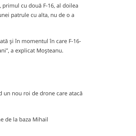
, primul cu două F-16, al doilea
nei patrule cu alta, nu de o a
tată şi în momentul în care F-16-
ani”, a explicat Moşteanu.
d un nou roi de drone care atacă
 de la baza Mihail