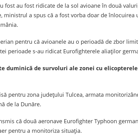
 fost au fost ridicate de la sol avioane în două valuri
, ministrul a spus că a fost vorba doar de înlocuirea u
România.
l aerian pentru că avioanele au o perioadă de zbor limi
ei perioade s-au ridicat Eurofighterele aliaţilor germ
te duminică de survoluri ale zonei cu elicopterele
isă pentru zona județului Tulcea, armata monitorizân
nă de la Dunăre.
smis că două aeronave Eurofighter Typhoon germane
aer pentru a monitoriza situația.