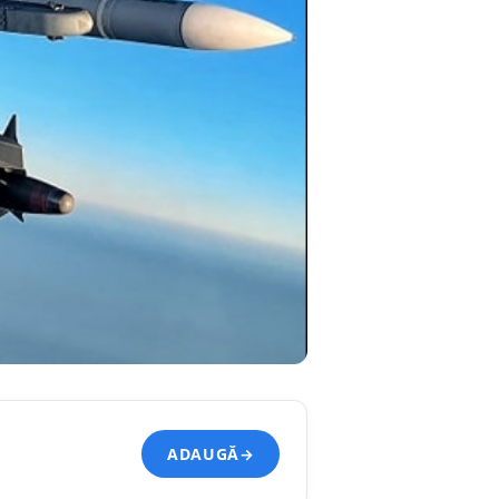
ADAUGĂ
→