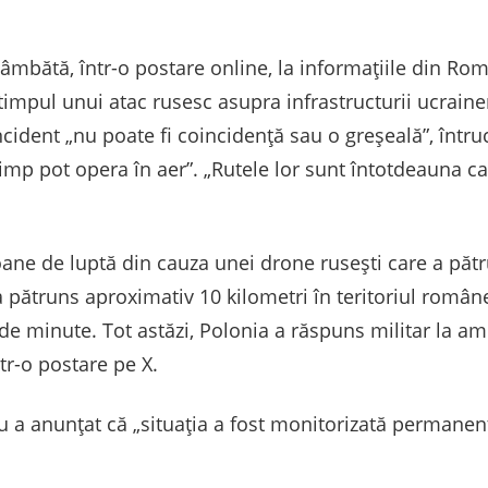
sâmbătă, într-o postare online, la informațiile din Ro
în timpul unui atac rusesc asupra infrastructurii ucrai
ncident „nu poate fi coincidență sau o greșeală”, într
imp pot opera în aer”. „Rutele lor sunt întotdeauna calc
ane de luptă din cauza unei drone rusești care a pătr
pătruns aproximativ 10 kilometri în teritoriul române
e minute. Tot astăzi, Polonia a răspuns militar la a
tr-o postare pe X.
 a anunțat că „situația a fost monitorizată permanent,