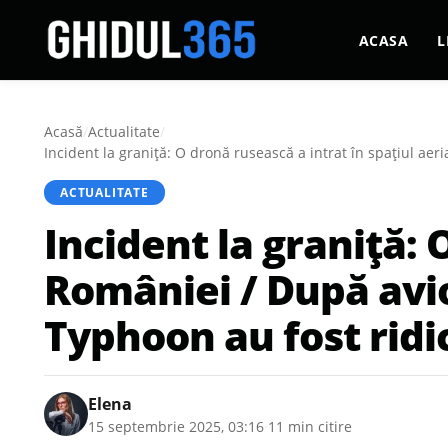
ACASA
L
Acasă
/
Actualitate
/
Incident la graniță: O dronă rusească a intrat în spațiul ae
ACTUALITATE
Incident la graniță: 
României / După avi
Typhoon au fost ridic
Elena
15 septembrie 2025, 03:16
·
11 min citire