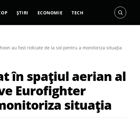
COP
ȘTIRI
ECONOMIE
TECH
oon au fost ridicate de la sol pentru a monitoriza situația
t în spațiul aerian al
ve Eurofighter
monitoriza situația