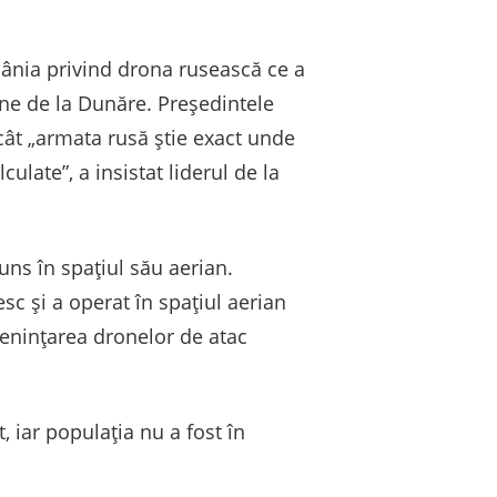
mânia privind drona rusească ce a
nene de la Dunăre. Președintele
ucât „armata rusă știe exact unde
ulate”, a insistat liderul de la
uns în spațiul său aerian.
sc și a operat în spațiul aerian
menințarea dronelor de atac
 iar populația nu a fost în